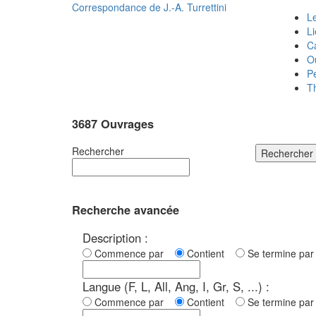
Correspondance de
J.-A. Turrettini
Le
L
C
O
P
T
3687 Ouvrages
Rechercher
Rechercher
Recherche avancée
Description :
Commence par
Contient
Se termine p
Langue (F, L, All, Ang, I, Gr, S, ...) :
Commence par
Contient
Se termine p