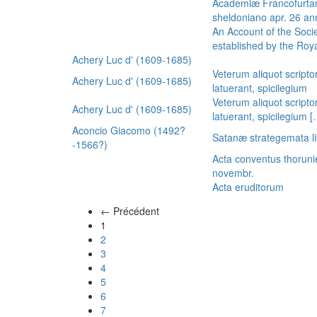
Academiæ Francofurtan
sheldoniano apr. 26 a
An Account of the Socie
established by the Royal
Achery Luc d' (1609-1685)
Veterum aliquot scripto
Achery Luc d' (1609-1685)
latuerant, spicilegium
Veterum aliquot scripto
Achery Luc d' (1609-1685)
latuerant, spicilegium 
Aconcio Giacomo (1492?
Satanæ strategemata li
-1566?)
Acta conventus thoruni
novembr.
Acta eruditorum
← Précédent
(actuel)
1
2
3
4
5
6
7