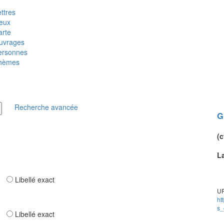
ttres
ieux
arte
uvrages
ersonnes
hèmes
Recherche avancée
G
(c
L
ar
Libellé exact
UR
ht
s_
ar
Libellé exact