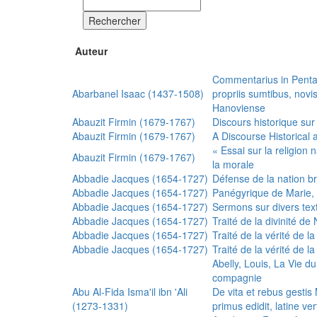
Rechercher
Auteur
Commentarius in Penta
Abarbanel Isaac (1437-1508)
propriis sumtibus, nov
Hanoviense
Abauzit Firmin (1679-1767)
Discours historique sur
Abauzit Firmin (1679-1767)
A Discourse Historical 
« Essai sur la religion
Abauzit Firmin (1679-1767)
la morale
Abbadie Jacques (1654-1727)
Défense de la nation b
Abbadie Jacques (1654-1727)
Panégyrique de Marie, 
Abbadie Jacques (1654-1727)
Sermons sur divers text
Abbadie Jacques (1654-1727)
Traité de la divinité d
Abbadie Jacques (1654-1727)
Traité de la vérité de la
Abbadie Jacques (1654-1727)
Traité de la vérité de la
Abelly, Louis, La Vie d
compagnie
Abu Al-Fida Isma'il ibn 'Ali
De vita et rebus gesti
(1273-1331)
primus edidit, latine ver