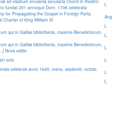
æ ad viadrum encœnia secularia Oxonii in theatro
L
nno fundat 201 annoque Dom. 1706 celebrata
ty for Propagating the Gospel in Foreign Parts,
Ang
 Charter of King William III
L
rum qui in Galliæ bibliothecis, maxime Benedictorum,
L
rum qui in Galliæ bibliothecis, maxime Benedictorum,
L
[…] Nova editio
bri octo
L
ensis celebrati anno 1645, mens. septemb. octobr.
L
L