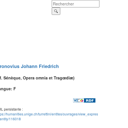
ronovius
Johann Friedrich
f.
Sénèque
,
Opera omnia
et
Tragœdiæ
)
angue: F
L persistante :
tps://humanities.unige.ch/turrettini/entites/ouvrages/view_expres
entity/116018