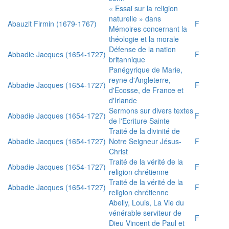
« Essai sur la religion
naturelle » dans
Abauzit Firmin (1679-1767)
F
Mémoires concernant la
théologie et la morale
Défense de la nation
Abbadie Jacques (1654-1727)
F
britannique
Panégyrique de Marie,
reyne d'Angleterre,
Abbadie Jacques (1654-1727)
F
d'Ecosse, de France et
d'Irlande
Sermons sur divers textes
Abbadie Jacques (1654-1727)
F
de l'Ecriture Sainte
Traité de la divinité de
Abbadie Jacques (1654-1727)
Notre Seigneur Jésus-
F
Christ
Traité de la vérité de la
Abbadie Jacques (1654-1727)
F
religion chrétienne
Traité de la vérité de la
Abbadie Jacques (1654-1727)
F
religion chrétienne
Abelly, Louis, La Vie du
vénérable serviteur de
F
Dieu Vincent de Paul et