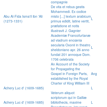
compagnie
De vita et rebus gestis
Mohammedi. Ex codice
Abu Al-Fida Isma'il ibn 'Ali
misto [...] textum arabicum
L
(1273-1331)
primus edidit, latine vertit,
præfatione et notis
illustravit J. Gagnier
Academiæ Francofurtanæ
ad viadrum encœnia
secularia Oxonii in theatro
L
sheldoniano apr. 26 anno
fundat 201 annoque Dom.
1706 celebrata
An Account of the Society
for Propagating the
Gospel in Foreign Parts,
Ang
established by the Royal
Charter of King William III
Achery Luc d' (1609-1685)
L
Veterum aliquot
scriptorum qui in Galliæ
Achery Luc d' (1609-1685)
bibliothecis, maxime
L
Benedictorum, latuerant,