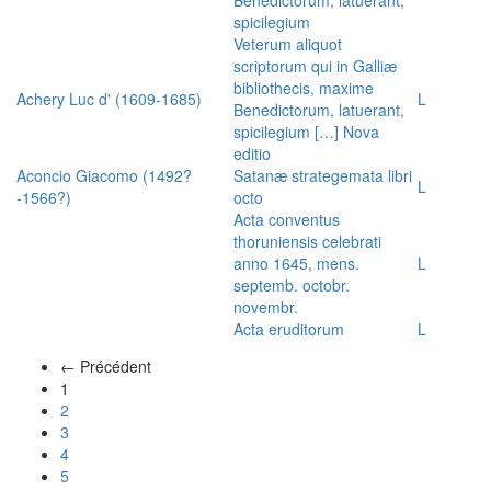
spicilegium
Veterum aliquot
scriptorum qui in Galliæ
bibliothecis, maxime
Achery Luc d' (1609-1685)
L
Benedictorum, latuerant,
spicilegium […] Nova
editio
Aconcio Giacomo (1492?
Satanæ strategemata libri
L
-1566?)
octo
Acta conventus
thoruniensis celebrati
anno 1645, mens.
L
septemb. octobr.
novembr.
Acta eruditorum
L
← Précédent
(actuel)
1
2
3
4
5