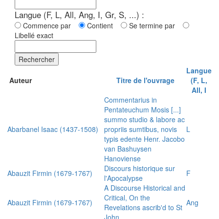
Langue (F, L, All, Ang, I, Gr, S, ...) :
Commence par
Contient
Se termine par
Libellé exact
Rechercher
Langue
Auteur
Titre de l'ouvrage
(F, L,
All, I
Commentarius in
Pentateuchum Mosis [...]
summo studio & labore ac
Abarbanel Isaac (1437-1508)
propriis sumtibus, novis
L
typis edente Henr. Jacobo
van Bashuysen
Hanoviense
Discours historique sur
Abauzit Firmin (1679-1767)
F
l'Apocalypse
A Discourse Historical and
Critical, On the
Abauzit Firmin (1679-1767)
Ang
Revelations ascrib'd to St
John