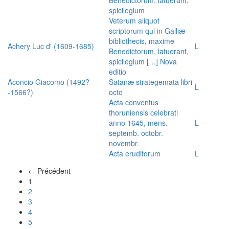
spicilegium
Veterum aliquot
scriptorum qui in Galliæ
bibliothecis, maxime
Achery Luc d' (1609-1685)
L
Benedictorum, latuerant,
spicilegium […] Nova
editio
Aconcio Giacomo (1492?
Satanæ strategemata libri
L
-1566?)
octo
Acta conventus
thoruniensis celebrati
anno 1645, mens.
L
septemb. octobr.
novembr.
Acta eruditorum
L
← Précédent
(actuel)
1
2
3
4
5