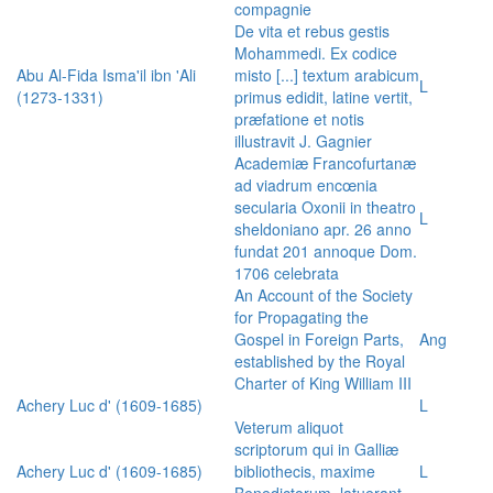
compagnie
De vita et rebus gestis
Mohammedi. Ex codice
Abu Al-Fida Isma'il ibn 'Ali
misto [...] textum arabicum
L
(1273-1331)
primus edidit, latine vertit,
præfatione et notis
illustravit J. Gagnier
Academiæ Francofurtanæ
ad viadrum encœnia
secularia Oxonii in theatro
L
sheldoniano apr. 26 anno
fundat 201 annoque Dom.
1706 celebrata
An Account of the Society
for Propagating the
Gospel in Foreign Parts,
Ang
established by the Royal
Charter of King William III
Achery Luc d' (1609-1685)
L
Veterum aliquot
scriptorum qui in Galliæ
Achery Luc d' (1609-1685)
bibliothecis, maxime
L
Benedictorum, latuerant,