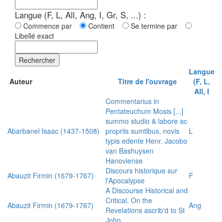
Langue (F, L, All, Ang, I, Gr, S, ...) :
Commence par
Contient
Se termine par
Libellé exact
Rechercher
Langue
Auteur
Titre de l'ouvrage
(F, L,
All, I
Commentarius in
Pentateuchum Mosis [...]
summo studio & labore ac
Abarbanel Isaac (1437-1508)
propriis sumtibus, novis
L
typis edente Henr. Jacobo
van Bashuysen
Hanoviense
Discours historique sur
Abauzit Firmin (1679-1767)
F
l'Apocalypse
A Discourse Historical and
Critical, On the
Abauzit Firmin (1679-1767)
Ang
Revelations ascrib'd to St
John