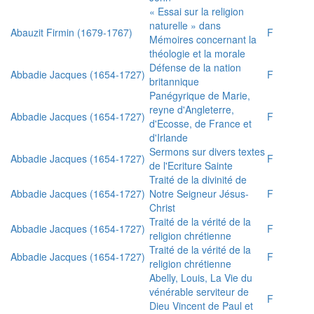
« Essai sur la religion
naturelle » dans
Abauzit Firmin (1679-1767)
F
Mémoires concernant la
théologie et la morale
Défense de la nation
Abbadie Jacques (1654-1727)
F
britannique
Panégyrique de Marie,
reyne d'Angleterre,
Abbadie Jacques (1654-1727)
F
d'Ecosse, de France et
d'Irlande
Sermons sur divers textes
Abbadie Jacques (1654-1727)
F
de l'Ecriture Sainte
Traité de la divinité de
Abbadie Jacques (1654-1727)
Notre Seigneur Jésus-
F
Christ
Traité de la vérité de la
Abbadie Jacques (1654-1727)
F
religion chrétienne
Traité de la vérité de la
Abbadie Jacques (1654-1727)
F
religion chrétienne
Abelly, Louis, La Vie du
vénérable serviteur de
F
Dieu Vincent de Paul et