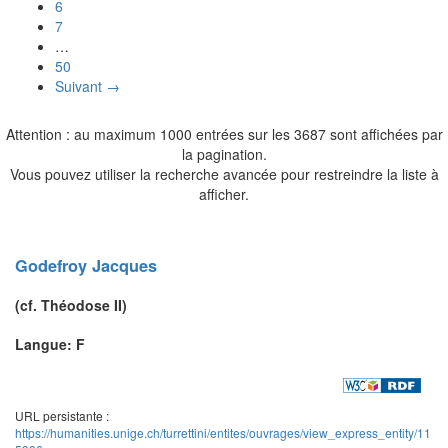
6
7
…
50
Suivant →
Attention : au maximum 1000 entrées sur les 3687 sont affichées par
la pagination.
Vous pouvez utiliser la recherche avancée pour restreindre la liste à
afficher.
Godefroy
Jacques
(cf.
Théodose
II)
Langue: F
URL persistante :
https://humanities.unige.ch/turrettini/entites/ouvrages/view_express_entity/11