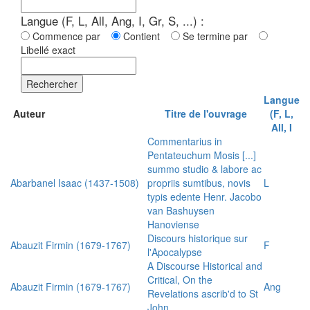
Langue (F, L, All, Ang, I, Gr, S, ...) :
Commence par
Contient
Se termine par
Libellé exact
Rechercher
Langue
Auteur
Titre de l'ouvrage
(F, L,
All, I
Commentarius in
Pentateuchum Mosis [...]
summo studio & labore ac
Abarbanel Isaac (1437-1508)
propriis sumtibus, novis
L
typis edente Henr. Jacobo
van Bashuysen
Hanoviense
Discours historique sur
Abauzit Firmin (1679-1767)
F
l'Apocalypse
A Discourse Historical and
Critical, On the
Abauzit Firmin (1679-1767)
Ang
Revelations ascrib'd to St
John