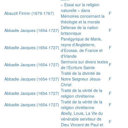
« Essai sur la religion
naturelle » dans
Abauzit Firmin (1679-1767)
F
Mémoires concernant la
théologie et la morale
Défense de la nation
Abbadie Jacques (1654-1727)
F
britannique
Panégyrique de Marie,
reyne d'Angleterre,
Abbadie Jacques (1654-1727)
F
d'Ecosse, de France et
d'Irlande
Sermons sur divers textes
Abbadie Jacques (1654-1727)
F
de l'Ecriture Sainte
Traité de la divinité de
Abbadie Jacques (1654-1727)
Notre Seigneur Jésus-
F
Christ
Traité de la vérité de la
Abbadie Jacques (1654-1727)
F
religion chrétienne
Traité de la vérité de la
Abbadie Jacques (1654-1727)
F
religion chrétienne
Abelly, Louis, La Vie du
vénérable serviteur de
F
Dieu Vincent de Paul et