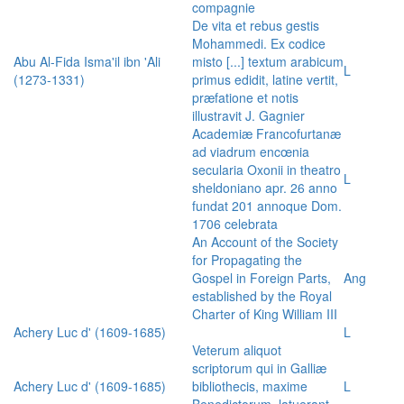
compagnie
De vita et rebus gestis
Mohammedi. Ex codice
Abu Al-Fida Isma'il ibn 'Ali
misto [...] textum arabicum
L
(1273-1331)
primus edidit, latine vertit,
præfatione et notis
illustravit J. Gagnier
Academiæ Francofurtanæ
ad viadrum encœnia
secularia Oxonii in theatro
L
sheldoniano apr. 26 anno
fundat 201 annoque Dom.
1706 celebrata
An Account of the Society
for Propagating the
Gospel in Foreign Parts,
Ang
established by the Royal
Charter of King William III
Achery Luc d' (1609-1685)
L
Veterum aliquot
scriptorum qui in Galliæ
Achery Luc d' (1609-1685)
bibliothecis, maxime
L
Benedictorum, latuerant,