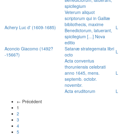
spicilegium
Veterum aliquot
scriptorum qui in Galliæ
bibliothecis, maxime
Achery Luc d' (1609-1685)
L
Benedictorum, latuerant,
spicilegium […] Nova
editio
Aconcio Giacomo (1492?
Satanæ strategemata libri
L
-1566?)
octo
Acta conventus
thoruniensis celebrati
anno 1645, mens.
L
septemb. octobr.
novembr.
Acta eruditorum
L
← Précédent
(actuel)
1
2
3
4
5