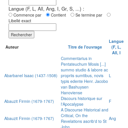
Langue (F, L, All, Ang, I, Gr, S, ...) :
Commence par
Contient
Se termine par
Libellé exact
Rechercher
Langue
Auteur
Titre de l'ouvrage
(F, L,
All, I
Commentarius in
Pentateuchum Mosis [...]
summo studio & labore ac
Abarbanel Isaac (1437-1508)
propriis sumtibus, novis
L
typis edente Henr. Jacobo
van Bashuysen
Hanoviense
Discours historique sur
Abauzit Firmin (1679-1767)
F
l'Apocalypse
A Discourse Historical and
Critical, On the
Abauzit Firmin (1679-1767)
Ang
Revelations ascrib'd to St
John