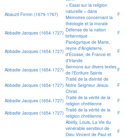
« Essai sur la religion
naturelle » dans
Abauzit Firmin (1679-1767)
F
Mémoires concernant la
théologie et la morale
Défense de la nation
Abbadie Jacques (1654-1727)
F
britannique
Panégyrique de Marie,
reyne d'Angleterre,
Abbadie Jacques (1654-1727)
F
d'Ecosse, de France et
d'Irlande
Sermons sur divers textes
Abbadie Jacques (1654-1727)
F
de l'Ecriture Sainte
Traité de la divinité de
Abbadie Jacques (1654-1727)
Notre Seigneur Jésus-
F
Christ
Traité de la vérité de la
Abbadie Jacques (1654-1727)
F
religion chrétienne
Traité de la vérité de la
Abbadie Jacques (1654-1727)
F
religion chrétienne
Abelly, Louis, La Vie du
vénérable serviteur de
F
Dieu Vincent de Paul et