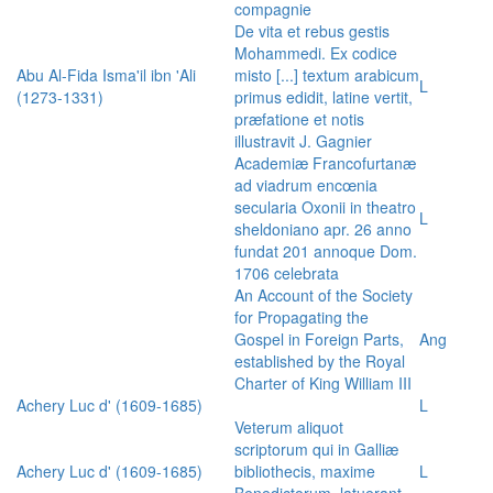
compagnie
De vita et rebus gestis
Mohammedi. Ex codice
Abu Al-Fida Isma'il ibn 'Ali
misto [...] textum arabicum
L
(1273-1331)
primus edidit, latine vertit,
præfatione et notis
illustravit J. Gagnier
Academiæ Francofurtanæ
ad viadrum encœnia
secularia Oxonii in theatro
L
sheldoniano apr. 26 anno
fundat 201 annoque Dom.
1706 celebrata
An Account of the Society
for Propagating the
Gospel in Foreign Parts,
Ang
established by the Royal
Charter of King William III
Achery Luc d' (1609-1685)
L
Veterum aliquot
scriptorum qui in Galliæ
Achery Luc d' (1609-1685)
bibliothecis, maxime
L
Benedictorum, latuerant,