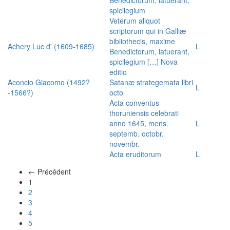
spicilegium
Veterum aliquot
scriptorum qui in Galliæ
bibliothecis, maxime
Achery Luc d' (1609-1685)
L
Benedictorum, latuerant,
spicilegium […] Nova
editio
Aconcio Giacomo (1492?
Satanæ strategemata libri
L
-1566?)
octo
Acta conventus
thoruniensis celebrati
anno 1645, mens.
L
septemb. octobr.
novembr.
Acta eruditorum
L
← Précédent
(actuel)
1
2
3
4
5