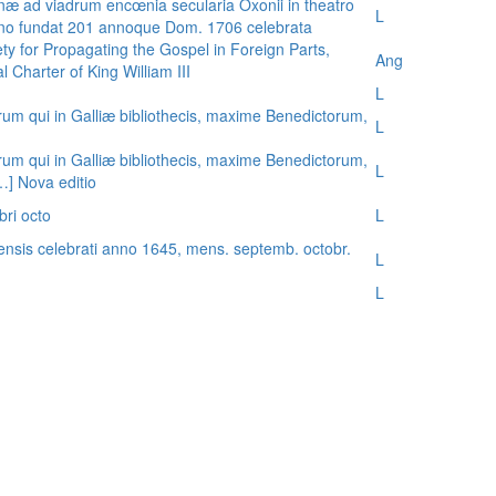
æ ad viadrum encœnia secularia Oxonii in theatro
L
nno fundat 201 annoque Dom. 1706 celebrata
ty for Propagating the Gospel in Foreign Parts,
Ang
 Charter of King William III
L
rum qui in Galliæ bibliothecis, maxime Benedictorum,
L
rum qui in Galliæ bibliothecis, maxime Benedictorum,
L
[…] Nova editio
bri octo
L
ensis celebrati anno 1645, mens. septemb. octobr.
L
L