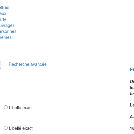
ttres
ieux
arte
uvrages
ersonnes
hèmes
Recherche avancée
F
D
le
te
L
ar
Libellé exact
A.
ar
Libellé exact
1