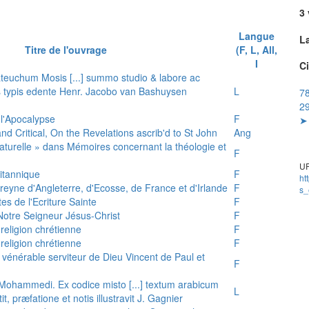
3 
Langue
L
Titre de l'ouvrage
(F, L, All,
I
Ci
teuchum Mosis [...] summo studio & labore ac
is typis edente Henr. Jacobo van Bashuysen
L
7
29
 l'Apocalypse
F
➤ 
and Critical, On the Revelations ascrib'd to St John
Ang
 naturelle » dans Mémoires concernant la théologie et
F
UR
ritannique
F
ht
reyne d'Angleterre, d'Ecosse, de France et d'Irlande
F
s_
es de l'Ecriture Sainte
F
e Notre Seigneur Jésus-Christ
F
 religion chrétienne
F
 religion chrétienne
F
u vénérable serviteur de Dieu Vincent de Paul et
F
s Mohammedi. Ex codice misto [...] textum arabicum
L
tit, præfatione et notis illustravit J. Gagnier