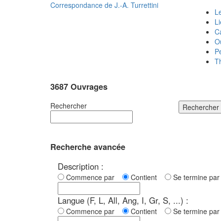
Correspondance de
J.-A. Turrettini
Le
L
C
O
P
T
3687 Ouvrages
Rechercher
Rechercher
Recherche avancée
Description :
Commence par
Contient
Se termine p
Langue (F, L, All, Ang, I, Gr, S, ...) :
Commence par
Contient
Se termine p