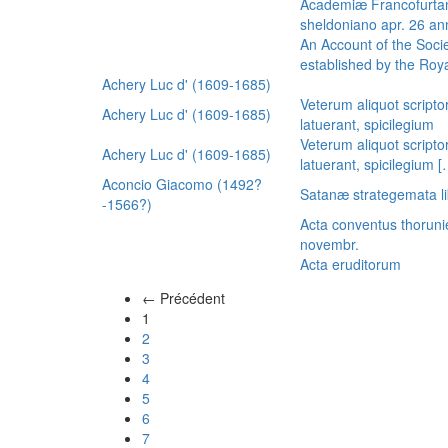
Academiæ Francofurtan
sheldoniano apr. 26 a
An Account of the Socie
established by the Royal
Achery Luc d' (1609-1685)
Veterum aliquot scripto
Achery Luc d' (1609-1685)
latuerant, spicilegium
Veterum aliquot scripto
Achery Luc d' (1609-1685)
latuerant, spicilegium 
Aconcio Giacomo (1492?
Satanæ strategemata li
-1566?)
Acta conventus thoruni
novembr.
Acta eruditorum
← Précédent
(actuel)
1
2
3
4
5
6
7