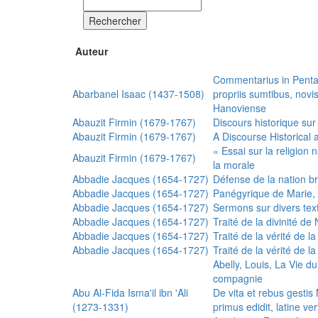
Rechercher
Auteur
Commentarius in Penta
Abarbanel Isaac (1437-1508)
propriis sumtibus, nov
Hanoviense
Abauzit Firmin (1679-1767)
Discours historique sur
Abauzit Firmin (1679-1767)
A Discourse Historical 
« Essai sur la religion
Abauzit Firmin (1679-1767)
la morale
Abbadie Jacques (1654-1727)
Défense de la nation b
Abbadie Jacques (1654-1727)
Panégyrique de Marie, 
Abbadie Jacques (1654-1727)
Sermons sur divers text
Abbadie Jacques (1654-1727)
Traité de la divinité d
Abbadie Jacques (1654-1727)
Traité de la vérité de la
Abbadie Jacques (1654-1727)
Traité de la vérité de la
Abelly, Louis, La Vie d
compagnie
Abu Al-Fida Isma'il ibn 'Ali
De vita et rebus gesti
(1273-1331)
primus edidit, latine ver