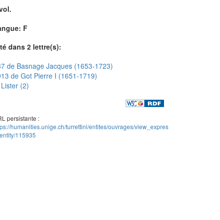
vol.
angue: F
té dans 2 lettre(s):
87 de Basnage Jacques (1653-1723)
13 de Got Pierre I (1651-1719)
Lister (2)
L persistante :
tps://humanities.unige.ch/turrettini/entites/ouvrages/view_expres
entity/115935