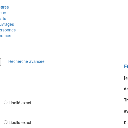
ttres
ieux
arte
uvrages
ersonnes
hèmes
Recherche avancée
F
[a
d
T
ar
Libellé exact
av
p
ar
Libellé exact