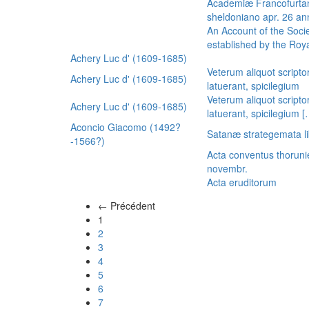
Academiæ Francofurtan
sheldoniano apr. 26 a
An Account of the Socie
established by the Royal
Achery Luc d' (1609-1685)
Veterum aliquot scripto
Achery Luc d' (1609-1685)
latuerant, spicilegium
Veterum aliquot scripto
Achery Luc d' (1609-1685)
latuerant, spicilegium 
Aconcio Giacomo (1492?
Satanæ strategemata li
-1566?)
Acta conventus thoruni
novembr.
Acta eruditorum
← Précédent
(actuel)
1
2
3
4
5
6
7