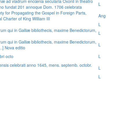
æ ad viadrum encœnia secularia Oxonii in theatro
L
nno fundat 201 annoque Dom. 1706 celebrata
ty for Propagating the Gospel in Foreign Parts,
Ang
 Charter of King William III
L
rum qui in Galliæ bibliothecis, maxime Benedictorum,
L
rum qui in Galliæ bibliothecis, maxime Benedictorum,
L
[…] Nova editio
bri octo
L
ensis celebrati anno 1645, mens. septemb. octobr.
L
L