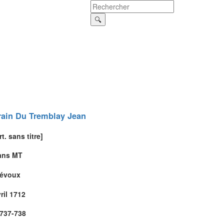
rain Du Tremblay
Jean
rt. sans titre]
ans MT
révoux
ril 1712
.737-738