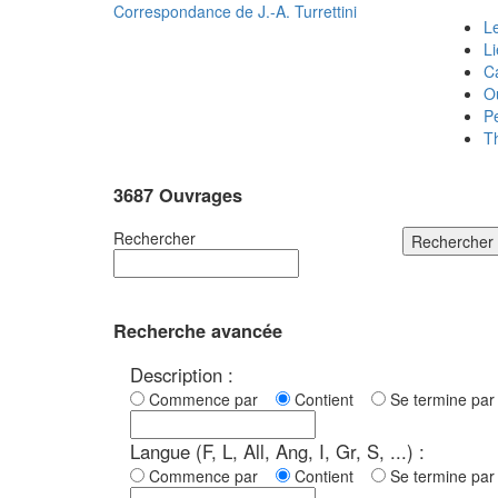
Correspondance de
J.-A. Turrettini
Le
L
C
O
P
T
3687 Ouvrages
Rechercher
Rechercher
Recherche avancée
Description :
Commence par
Contient
Se termine p
Langue (F, L, All, Ang, I, Gr, S, ...) :
Commence par
Contient
Se termine p