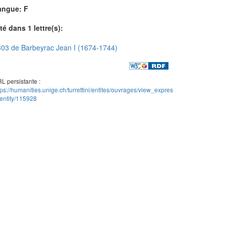
angue: F
té dans 1 lettre(s):
03 de Barbeyrac Jean I (1674-1744)
L persistante :
tps://humanities.unige.ch/turrettini/entites/ouvrages/view_expres
entity/115928