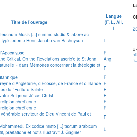
L
Langue
Ci
Titre de l'ouvrage
(F, L, All,
I
23
teuchum Mosis [...] summo studio & labore ac
is typis edente Henr. Jacobo van Bashuysen
L
UR
 l'Apocalypse
F
ht
and Critical, On the Revelations ascrib'd to St John
Ang
s_
 naturelle » dans Mémoires concernant la théologie et
F
ritannique
F
reyne d'Angleterre, d'Ecosse, de France et d'Irlande
F
es de l'Ecriture Sainte
F
e Notre Seigneur Jésus-Christ
F
 religion chrétienne
F
 religion chrétienne
F
u vénérable serviteur de Dieu Vincent de Paul et
F
s Mohammedi. Ex codice misto [...] textum arabicum
L
tit, præfatione et notis illustravit J. Gagnier