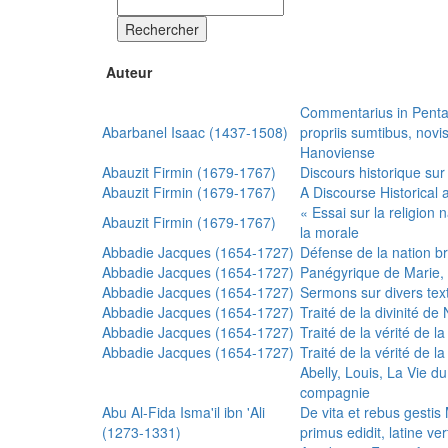
Rechercher
Auteur
Commentarius in Penta
Abarbanel Isaac (1437-1508)
propriis sumtibus, nov
Hanoviense
Abauzit Firmin (1679-1767)
Discours historique sur
Abauzit Firmin (1679-1767)
A Discourse Historical 
« Essai sur la religion
Abauzit Firmin (1679-1767)
la morale
Abbadie Jacques (1654-1727)
Défense de la nation b
Abbadie Jacques (1654-1727)
Panégyrique de Marie, 
Abbadie Jacques (1654-1727)
Sermons sur divers text
Abbadie Jacques (1654-1727)
Traité de la divinité d
Abbadie Jacques (1654-1727)
Traité de la vérité de la
Abbadie Jacques (1654-1727)
Traité de la vérité de la
Abelly, Louis, La Vie d
compagnie
Abu Al-Fida Isma'il ibn 'Ali
De vita et rebus gesti
(1273-1331)
primus edidit, latine ver