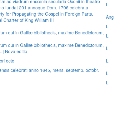
æ ad viadrum encœnia secularia Oxonii in theatro
L
nno fundat 201 annoque Dom. 1706 celebrata
ty for Propagating the Gospel in Foreign Parts,
Ang
 Charter of King William III
L
rum qui in Galliæ bibliothecis, maxime Benedictorum,
L
rum qui in Galliæ bibliothecis, maxime Benedictorum,
L
[…] Nova editio
bri octo
L
ensis celebrati anno 1645, mens. septemb. octobr.
L
L