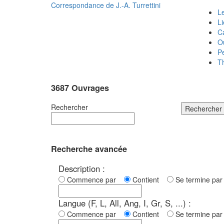
Correspondance de
J.-A. Turrettini
Le
L
C
O
P
T
3687 Ouvrages
Rechercher
Rechercher
Recherche avancée
Description :
Commence par
Contient
Se termine p
Langue (F, L, All, Ang, I, Gr, S, ...) :
Commence par
Contient
Se termine p