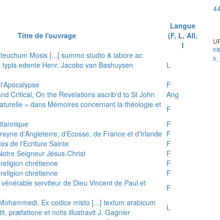
44
Langue
Titre de l'ouvrage
(F, L, All,
UR
I
ht
teuchum Mosis [...] summo studio & labore ac
s_
is typis edente Henr. Jacobo van Bashuysen
L
 l'Apocalypse
F
and Critical, On the Revelations ascrib'd to St John
Ang
 naturelle » dans Mémoires concernant la théologie et
F
ritannique
F
reyne d'Angleterre, d'Ecosse, de France et d'Irlande
F
es de l'Ecriture Sainte
F
e Notre Seigneur Jésus-Christ
F
 religion chrétienne
F
 religion chrétienne
F
u vénérable serviteur de Dieu Vincent de Paul et
F
s Mohammedi. Ex codice misto [...] textum arabicum
L
tit, præfatione et notis illustravit J. Gagnier