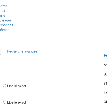
ttres
ieux
arte
uvrages
ersonnes
hèmes
Recherche avancée
F
M
S.
1
ar
Libellé exact
L
Ci
ar
Libellé exact