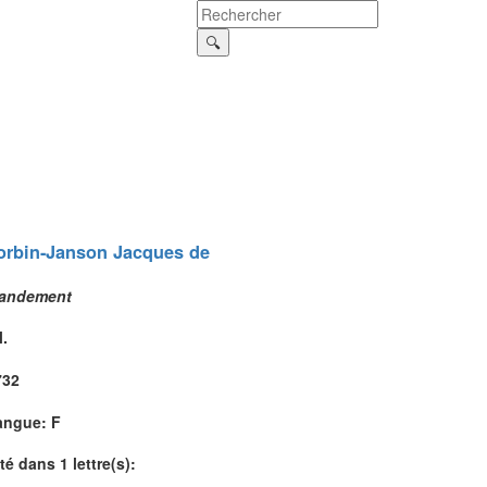
orbin-Janson
Jacques
de
andement
l.
732
angue: F
té dans 1 lettre(s):