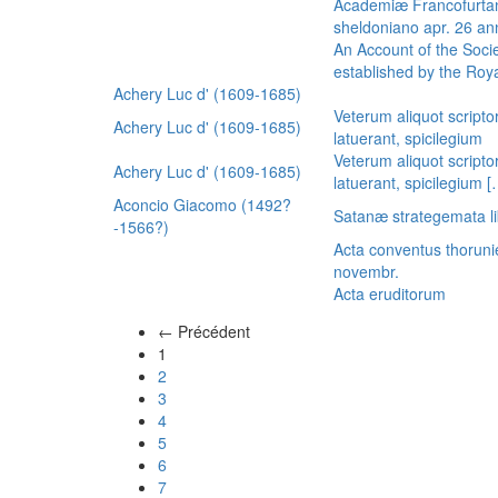
Academiæ Francofurtan
sheldoniano apr. 26 a
An Account of the Socie
established by the Royal
Achery Luc d' (1609-1685)
Veterum aliquot scripto
Achery Luc d' (1609-1685)
latuerant, spicilegium
Veterum aliquot scripto
Achery Luc d' (1609-1685)
latuerant, spicilegium 
Aconcio Giacomo (1492?
Satanæ strategemata li
-1566?)
Acta conventus thoruni
novembr.
Acta eruditorum
← Précédent
(actuel)
1
2
3
4
5
6
7