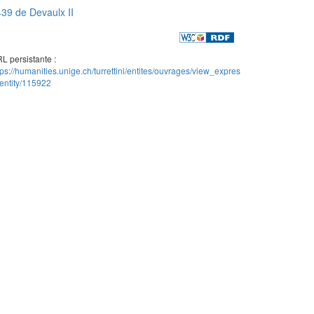
39 de Devaulx II
L persistante :
tps://humanities.unige.ch/turrettini/entites/ouvrages/view_expres
entity/115922