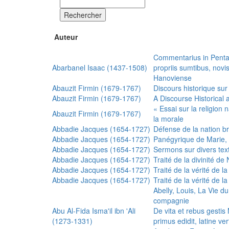
Rechercher
Auteur
Commentarius in Penta
Abarbanel Isaac (1437-1508)
propriis sumtibus, nov
Hanoviense
Abauzit Firmin (1679-1767)
Discours historique sur
Abauzit Firmin (1679-1767)
A Discourse Historical 
« Essai sur la religion
Abauzit Firmin (1679-1767)
la morale
Abbadie Jacques (1654-1727)
Défense de la nation b
Abbadie Jacques (1654-1727)
Panégyrique de Marie, 
Abbadie Jacques (1654-1727)
Sermons sur divers text
Abbadie Jacques (1654-1727)
Traité de la divinité d
Abbadie Jacques (1654-1727)
Traité de la vérité de la
Abbadie Jacques (1654-1727)
Traité de la vérité de la
Abelly, Louis, La Vie d
compagnie
Abu Al-Fida Isma'il ibn 'Ali
De vita et rebus gesti
(1273-1331)
primus edidit, latine ver