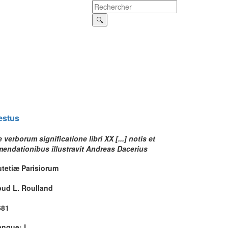
estus
 verborum significatione libri XX [...] notis et
mendationibus illustravit Andreas Dacerius
utetiæ Parisiorum
pud L. Roulland
681
angue: L