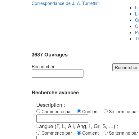
Correspondance de
J.-A. Turrettini
Le
L
C
O
P
T
3687 Ouvrages
Rechercher
Rechercher
Recherche avancée
Description :
Commence par
Contient
Se termine p
Langue (F, L, All, Ang, I, Gr, S, ...) :
Commence par
Contient
Se termine p