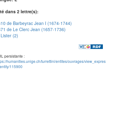
té dans 2 lettre(s):
10 de Barbeyrac Jean I (1674-1744)
71 de Le Clerc Jean (1657-1736)
Lister (2)
L persistante :
tps://humanities.unige.ch/turrettini/entites/ouvrages/view_expres
entity/115900