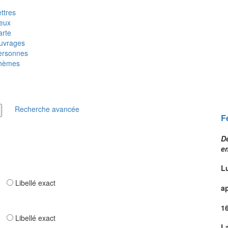
ttres
ieux
arte
uvrages
ersonnes
hèmes
Recherche avancée
F
De
e
L
ar
Libellé exact
a
1
ar
Libellé exact
L