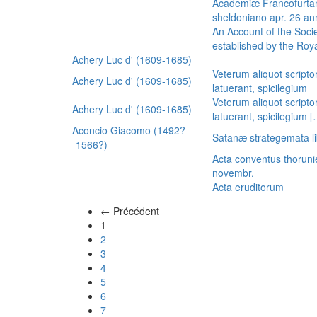
Academiæ Francofurtan
sheldoniano apr. 26 a
An Account of the Socie
established by the Royal
Achery Luc d' (1609-1685)
Veterum aliquot scripto
Achery Luc d' (1609-1685)
latuerant, spicilegium
Veterum aliquot scripto
Achery Luc d' (1609-1685)
latuerant, spicilegium 
Aconcio Giacomo (1492?
Satanæ strategemata li
-1566?)
Acta conventus thoruni
novembr.
Acta eruditorum
← Précédent
(actuel)
1
2
3
4
5
6
7