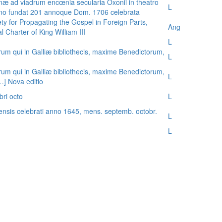
æ ad viadrum encœnia secularia Oxonii in theatro
L
nno fundat 201 annoque Dom. 1706 celebrata
ty for Propagating the Gospel in Foreign Parts,
Ang
 Charter of King William III
L
rum qui in Galliæ bibliothecis, maxime Benedictorum,
L
rum qui in Galliæ bibliothecis, maxime Benedictorum,
L
[…] Nova editio
bri octo
L
ensis celebrati anno 1645, mens. septemb. octobr.
L
L