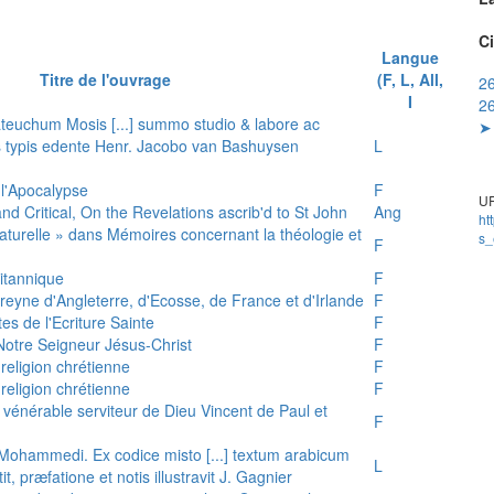
Ci
Langue
Titre de l'ouvrage
(F, L, All,
26
I
26
teuchum Mosis [...] summo studio & labore ac
➤ 
is typis edente Henr. Jacobo van Bashuysen
L
 l'Apocalypse
F
UR
and Critical, On the Revelations ascrib'd to St John
Ang
ht
 naturelle » dans Mémoires concernant la théologie et
s_
F
ritannique
F
reyne d'Angleterre, d'Ecosse, de France et d'Irlande
F
es de l'Ecriture Sainte
F
e Notre Seigneur Jésus-Christ
F
 religion chrétienne
F
 religion chrétienne
F
u vénérable serviteur de Dieu Vincent de Paul et
F
s Mohammedi. Ex codice misto [...] textum arabicum
L
tit, præfatione et notis illustravit J. Gagnier