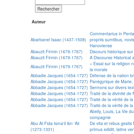
Rechercher
Auteur
Commentarius in Penta
Abarbanel Isaac (1437-1508)
propriis sumtibus, nov
Hanoviense
Abauzit Firmin (1679-1767)
Discours historique sur
Abauzit Firmin (1679-1767)
A Discourse Historical 
« Essai sur la religion
Abauzit Firmin (1679-1767)
la morale
Abbadie Jacques (1654-1727)
Défense de la nation b
Abbadie Jacques (1654-1727)
Panégyrique de Marie, 
Abbadie Jacques (1654-1727)
Sermons sur divers text
Abbadie Jacques (1654-1727)
Traité de la divinité d
Abbadie Jacques (1654-1727)
Traité de la vérité de la
Abbadie Jacques (1654-1727)
Traité de la vérité de la
Abelly, Louis, La Vie d
compagnie
Abu Al-Fida Isma'il ibn 'Ali
De vita et rebus gesti
(1273-1331)
primus edidit, latine ver