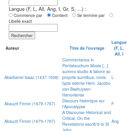
Langue (F, L, All, Ang, I, Gr, S, ...) :
Commence par
Contient
Se termine par
Libellé exact
Rechercher
Langue
Auteur
Titre de l'ouvrage
(F, L,
All, I
Commentarius in
Pentateuchum Mosis [...]
summo studio & labore ac
Abarbanel Isaac (1437-1508)
propriis sumtibus, novis
L
typis edente Henr. Jacobo
van Bashuysen
Hanoviense
Discours historique sur
Abauzit Firmin (1679-1767)
F
l'Apocalypse
A Discourse Historical and
Critical, On the
Abauzit Firmin (1679-1767)
Ang
Revelations ascrib'd to St
John