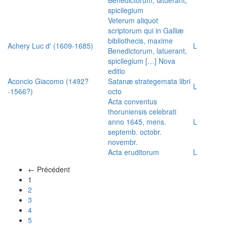
spicilegium
Veterum aliquot
scriptorum qui in Galliæ
bibliothecis, maxime
Achery Luc d' (1609-1685)
L
Benedictorum, latuerant,
spicilegium […] Nova
editio
Aconcio Giacomo (1492?
Satanæ strategemata libri
L
-1566?)
octo
Acta conventus
thoruniensis celebrati
anno 1645, mens.
L
septemb. octobr.
novembr.
Acta eruditorum
L
← Précédent
(actuel)
1
2
3
4
5