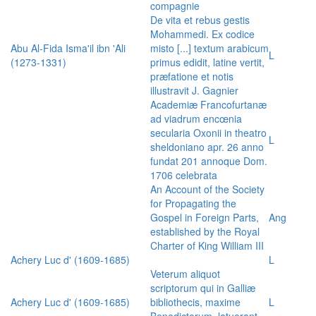
compagnie
De vita et rebus gestis
Mohammedi. Ex codice
Abu Al-Fida Isma'il ibn 'Ali
misto [...] textum arabicum
L
(1273-1331)
primus edidit, latine vertit,
præfatione et notis
illustravit J. Gagnier
Academiæ Francofurtanæ
ad viadrum encœnia
secularia Oxonii in theatro
L
sheldoniano apr. 26 anno
fundat 201 annoque Dom.
1706 celebrata
An Account of the Society
for Propagating the
Gospel in Foreign Parts,
Ang
established by the Royal
Charter of King William III
Achery Luc d' (1609-1685)
L
Veterum aliquot
scriptorum qui in Galliæ
Achery Luc d' (1609-1685)
bibliothecis, maxime
L
Benedictorum, latuerant,