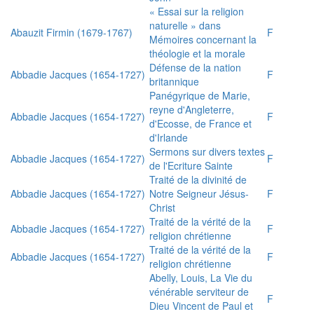
« Essai sur la religion
naturelle » dans
Abauzit Firmin (1679-1767)
F
Mémoires concernant la
théologie et la morale
Défense de la nation
Abbadie Jacques (1654-1727)
F
britannique
Panégyrique de Marie,
reyne d'Angleterre,
Abbadie Jacques (1654-1727)
F
d'Ecosse, de France et
d'Irlande
Sermons sur divers textes
Abbadie Jacques (1654-1727)
F
de l'Ecriture Sainte
Traité de la divinité de
Abbadie Jacques (1654-1727)
Notre Seigneur Jésus-
F
Christ
Traité de la vérité de la
Abbadie Jacques (1654-1727)
F
religion chrétienne
Traité de la vérité de la
Abbadie Jacques (1654-1727)
F
religion chrétienne
Abelly, Louis, La Vie du
vénérable serviteur de
F
Dieu Vincent de Paul et