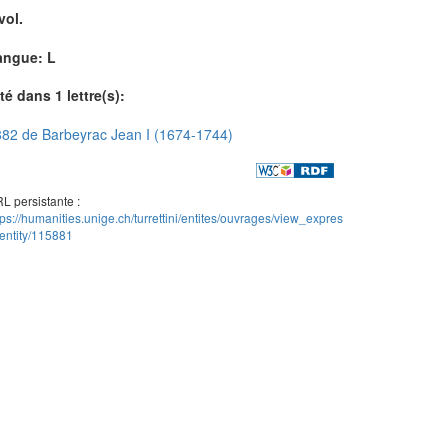
vol.
angue: L
té dans 1 lettre(s):
82 de Barbeyrac Jean I (1674-1744)
L persistante :
tps://humanities.unige.ch/turrettini/entites/ouvrages/view_expres
entity/115881