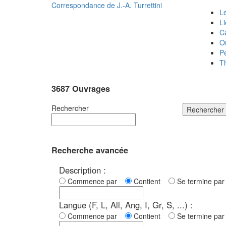
Correspondance de
J.-A. Turrettini
Le
L
C
O
P
T
3687 Ouvrages
Rechercher
Rechercher
Recherche avancée
Description :
Commence par
Contient
Se termine p
Langue (F, L, All, Ang, I, Gr, S, ...) :
Commence par
Contient
Se termine p