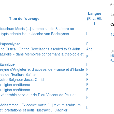
6 
Langue
L
Titre de l'ouvrage
(F, L, All,
I
Ci
teuchum Mosis [...] summo studio & labore ac
is typis edente Henr. Jacobo van Bashuysen
L
48
 l'Apocalypse
F
and Critical, On the Revelations ascrib'd to St John
Ang
UR
 naturelle » dans Mémoires concernant la théologie et
ht
F
s_
ritannique
F
reyne d'Angleterre, d'Ecosse, de France et d'Irlande
F
es de l'Ecriture Sainte
F
e Notre Seigneur Jésus-Christ
F
 religion chrétienne
F
 religion chrétienne
F
u vénérable serviteur de Dieu Vincent de Paul et
F
s Mohammedi. Ex codice misto [...] textum arabicum
L
tit, præfatione et notis illustravit J. Gagnier