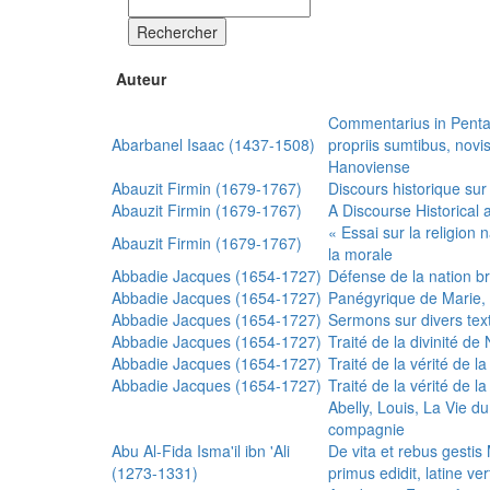
Rechercher
Auteur
Commentarius in Penta
Abarbanel Isaac (1437-1508)
propriis sumtibus, nov
Hanoviense
Abauzit Firmin (1679-1767)
Discours historique sur
Abauzit Firmin (1679-1767)
A Discourse Historical 
« Essai sur la religion
Abauzit Firmin (1679-1767)
la morale
Abbadie Jacques (1654-1727)
Défense de la nation b
Abbadie Jacques (1654-1727)
Panégyrique de Marie, 
Abbadie Jacques (1654-1727)
Sermons sur divers text
Abbadie Jacques (1654-1727)
Traité de la divinité d
Abbadie Jacques (1654-1727)
Traité de la vérité de la
Abbadie Jacques (1654-1727)
Traité de la vérité de la
Abelly, Louis, La Vie d
compagnie
Abu Al-Fida Isma'il ibn 'Ali
De vita et rebus gesti
(1273-1331)
primus edidit, latine ver