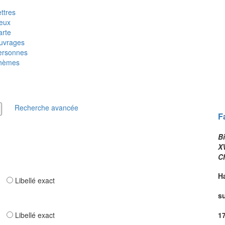
ttres
ieux
arte
uvrages
ersonnes
hèmes
Recherche avancée
F
Bi
XV
C
H
ar
Libellé exact
s
ar
Libellé exact
1