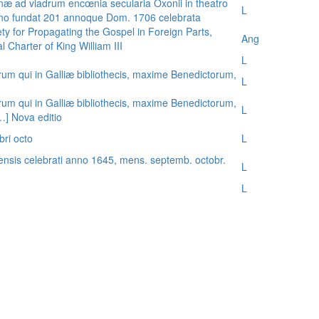
æ ad viadrum encœnia secularia Oxonii in theatro
L
nno fundat 201 annoque Dom. 1706 celebrata
ty for Propagating the Gospel in Foreign Parts,
Ang
 Charter of King William III
L
rum qui in Galliæ bibliothecis, maxime Benedictorum,
L
rum qui in Galliæ bibliothecis, maxime Benedictorum,
L
[…] Nova editio
bri octo
L
ensis celebrati anno 1645, mens. septemb. octobr.
L
L