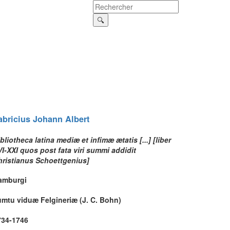
abricius
Johann Albert
bliotheca latina mediæ et infimæ ætatis [...] [liber
I-XXI quos post fata viri summi addidit
hristianus Schoettgenius]
amburgi
umtu viduæ Felgineriæ (J. C. Bohn)
734-1746