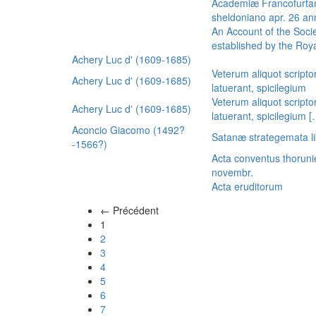
Academiæ Francofurtan
sheldoniano apr. 26 a
An Account of the Socie
established by the Royal
Achery Luc d' (1609-1685)
Veterum aliquot scripto
Achery Luc d' (1609-1685)
latuerant, spicilegium
Veterum aliquot scripto
Achery Luc d' (1609-1685)
latuerant, spicilegium 
Aconcio Giacomo (1492?
Satanæ strategemata li
-1566?)
Acta conventus thoruni
novembr.
Acta eruditorum
← Précédent
(actuel)
1
2
3
4
5
6
7