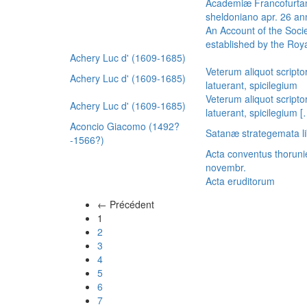
Academiæ Francofurtan
sheldoniano apr. 26 a
An Account of the Socie
established by the Royal
Achery Luc d' (1609-1685)
Veterum aliquot scripto
Achery Luc d' (1609-1685)
latuerant, spicilegium
Veterum aliquot scripto
Achery Luc d' (1609-1685)
latuerant, spicilegium 
Aconcio Giacomo (1492?
Satanæ strategemata li
-1566?)
Acta conventus thoruni
novembr.
Acta eruditorum
← Précédent
(actuel)
1
2
3
4
5
6
7