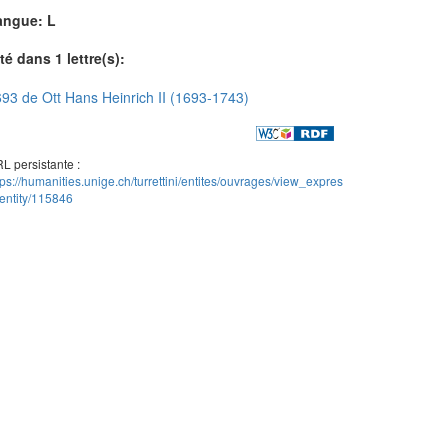
angue: L
té dans 1 lettre(s):
93 de Ott Hans Heinrich II (1693-1743)
L persistante :
tps://humanities.unige.ch/turrettini/entites/ouvrages/view_expres
entity/115846