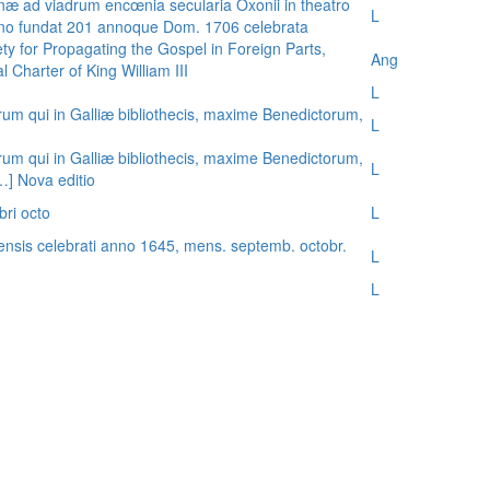
æ ad viadrum encœnia secularia Oxonii in theatro
L
nno fundat 201 annoque Dom. 1706 celebrata
ty for Propagating the Gospel in Foreign Parts,
Ang
 Charter of King William III
L
rum qui in Galliæ bibliothecis, maxime Benedictorum,
L
rum qui in Galliæ bibliothecis, maxime Benedictorum,
L
[…] Nova editio
bri octo
L
ensis celebrati anno 1645, mens. septemb. octobr.
L
L