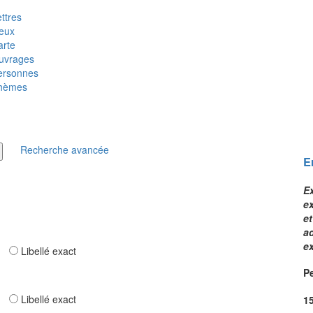
ttres
ieux
arte
uvrages
ersonnes
hèmes
Recherche avancée
E
E
e
e
a
ex
ar
Libellé exact
Pe
ar
Libellé exact
1