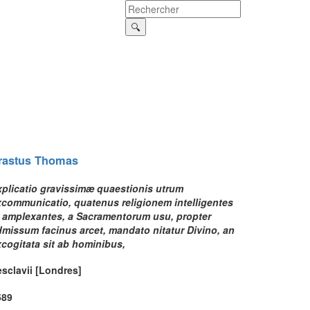
rastus
Thomas
xplicatio gravissimæ quaestionis utrum
xcommunicatio, quatenus religionem intelligentes
t amplexantes, a Sacramentorum usu, propter
dmissum facinus arcet, mandato nitatur Divino, an
cogitata sit ab hominibus,
sclavii [Londres]
589