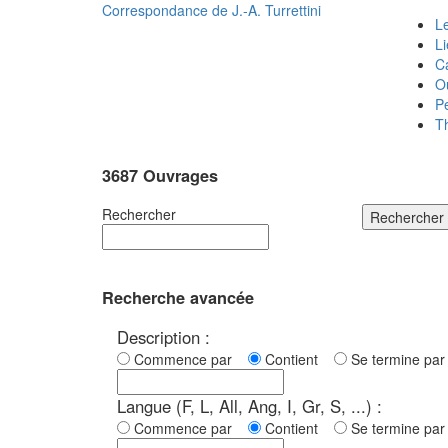
Correspondance de
J.-A. Turrettini
Le
L
C
O
P
T
3687 Ouvrages
Rechercher
Rechercher
Recherche avancée
Description :
Commence par
Contient
Se termine p
Langue (F, L, All, Ang, I, Gr, S, ...) :
Commence par
Contient
Se termine p