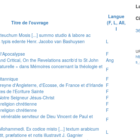
L
Langue
Ci
Titre de l'ouvrage
(F, L, All,
I
36
teuchum Mosis [...] summo studio & labore ac
is typis edente Henr. Jacobo van Bashuysen
L
UR
 l'Apocalypse
F
ht
and Critical, On the Revelations ascrib'd to St John
Ang
s_
 naturelle » dans Mémoires concernant la théologie et
F
ritannique
F
reyne d'Angleterre, d'Ecosse, de France et d'Irlande
F
es de l'Ecriture Sainte
F
e Notre Seigneur Jésus-Christ
F
 religion chrétienne
F
 religion chrétienne
F
u vénérable serviteur de Dieu Vincent de Paul et
F
s Mohammedi. Ex codice misto [...] textum arabicum
L
tit, præfatione et notis illustravit J. Gagnier