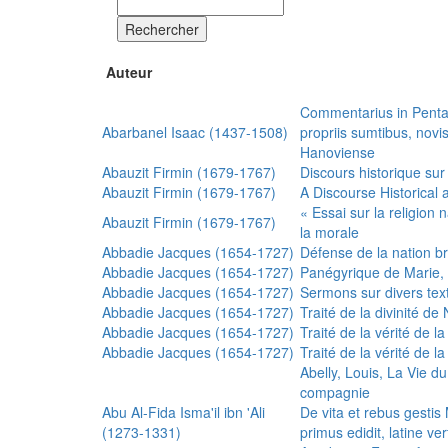
Rechercher
Auteur
Commentarius in Penta
Abarbanel Isaac (1437-1508)
propriis sumtibus, nov
Hanoviense
Abauzit Firmin (1679-1767)
Discours historique sur
Abauzit Firmin (1679-1767)
A Discourse Historical 
« Essai sur la religion
Abauzit Firmin (1679-1767)
la morale
Abbadie Jacques (1654-1727)
Défense de la nation b
Abbadie Jacques (1654-1727)
Panégyrique de Marie, 
Abbadie Jacques (1654-1727)
Sermons sur divers text
Abbadie Jacques (1654-1727)
Traité de la divinité d
Abbadie Jacques (1654-1727)
Traité de la vérité de la
Abbadie Jacques (1654-1727)
Traité de la vérité de la
Abelly, Louis, La Vie d
compagnie
Abu Al-Fida Isma'il ibn 'Ali
De vita et rebus gesti
(1273-1331)
primus edidit, latine ver