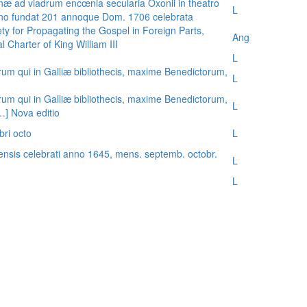
æ ad viadrum encœnia secularia Oxonii in theatro
L
nno fundat 201 annoque Dom. 1706 celebrata
ty for Propagating the Gospel in Foreign Parts,
Ang
 Charter of King William III
L
rum qui in Galliæ bibliothecis, maxime Benedictorum,
L
rum qui in Galliæ bibliothecis, maxime Benedictorum,
L
[…] Nova editio
bri octo
L
ensis celebrati anno 1645, mens. septemb. octobr.
L
L