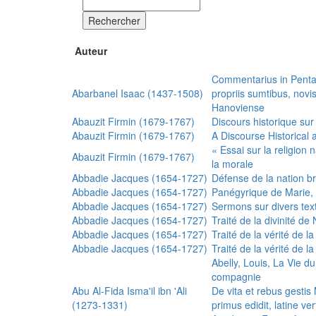
Rechercher
Auteur
Commentarius in Penta
Abarbanel Isaac (1437-1508)
propriis sumtibus, nov
Hanoviense
Abauzit Firmin (1679-1767)
Discours historique sur
Abauzit Firmin (1679-1767)
A Discourse Historical 
« Essai sur la religion
Abauzit Firmin (1679-1767)
la morale
Abbadie Jacques (1654-1727)
Défense de la nation b
Abbadie Jacques (1654-1727)
Panégyrique de Marie, 
Abbadie Jacques (1654-1727)
Sermons sur divers text
Abbadie Jacques (1654-1727)
Traité de la divinité d
Abbadie Jacques (1654-1727)
Traité de la vérité de la
Abbadie Jacques (1654-1727)
Traité de la vérité de la
Abelly, Louis, La Vie d
compagnie
Abu Al-Fida Isma'il ibn 'Ali
De vita et rebus gesti
(1273-1331)
primus edidit, latine ver