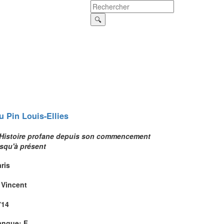
u Pin
Louis-Ellies
'Histoire profane depuis son commencement
usqu'à présent
ris
 Vincent
714
angue: F