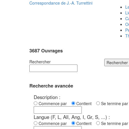
Correspondance de
J.-A. Turrettini
Le
L
C
O
P
T
3687 Ouvrages
Rechercher
Rechercher
Recherche avancée
Description :
Commence par
Contient
Se termine p
Langue (F, L, All, Ang, I, Gr, S, ...) :
Commence par
Contient
Se termine p