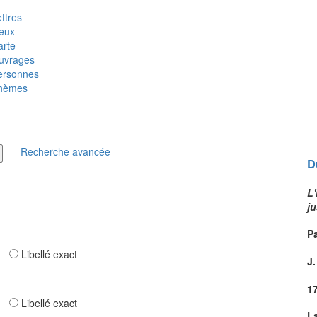
ttres
ieux
arte
uvrages
ersonnes
hèmes
Recherche avancée
D
L
j
Pa
ar
Libellé exact
J.
1
ar
Libellé exact
L