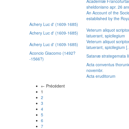
Academiæ Francofurtan
sheldoniano apr. 26 a
An Account of the Socie
established by the Royal
Achery Luc d' (1609-1685)
Veterum aliquot scripto
Achery Luc d' (1609-1685)
latuerant, spicilegium
Veterum aliquot scripto
Achery Luc d' (1609-1685)
latuerant, spicilegium 
Aconcio Giacomo (1492?
Satanæ strategemata li
-1566?)
Acta conventus thoruni
novembr.
Acta eruditorum
← Précédent
(actuel)
1
2
3
4
5
6
7