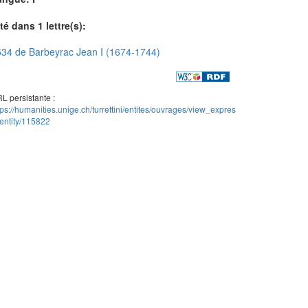
té dans 1 lettre(s):
34 de Barbeyrac Jean I (1674-1744)
L persistante :
tps://humanities.unige.ch/turrettini/entites/ouvrages/view_expres
entity/115822