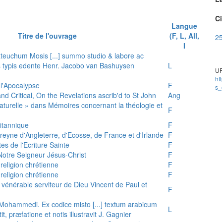
Ci
Langue
Titre de l'ouvrage
(F, L, All,
25
I
teuchum Mosis [...] summo studio & labore ac
is typis edente Henr. Jacobo van Bashuysen
L
UR
ht
 l'Apocalypse
F
s_
and Critical, On the Revelations ascrib'd to St John
Ang
 naturelle » dans Mémoires concernant la théologie et
F
ritannique
F
reyne d'Angleterre, d'Ecosse, de France et d'Irlande
F
es de l'Ecriture Sainte
F
e Notre Seigneur Jésus-Christ
F
 religion chrétienne
F
 religion chrétienne
F
u vénérable serviteur de Dieu Vincent de Paul et
F
s Mohammedi. Ex codice misto [...] textum arabicum
L
tit, præfatione et notis illustravit J. Gagnier