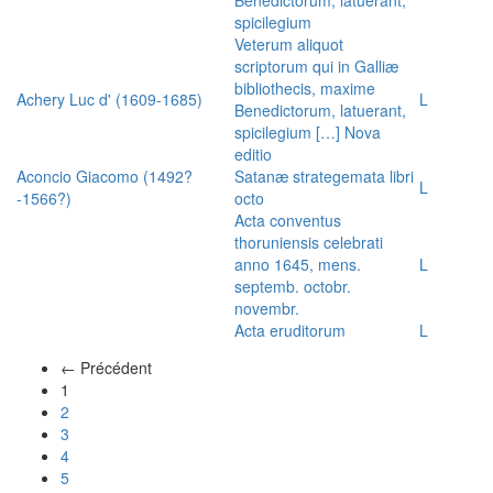
spicilegium
Veterum aliquot
scriptorum qui in Galliæ
bibliothecis, maxime
Achery Luc d' (1609-1685)
L
Benedictorum, latuerant,
spicilegium […] Nova
editio
Aconcio Giacomo (1492?
Satanæ strategemata libri
L
-1566?)
octo
Acta conventus
thoruniensis celebrati
anno 1645, mens.
L
septemb. octobr.
novembr.
Acta eruditorum
L
← Précédent
(actuel)
1
2
3
4
5