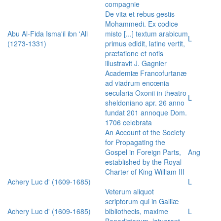
compagnie
De vita et rebus gestis
Mohammedi. Ex codice
Abu Al-Fida Isma'il ibn 'Ali
misto [...] textum arabicum
L
(1273-1331)
primus edidit, latine vertit,
præfatione et notis
illustravit J. Gagnier
Academiæ Francofurtanæ
ad viadrum encœnia
secularia Oxonii in theatro
L
sheldoniano apr. 26 anno
fundat 201 annoque Dom.
1706 celebrata
An Account of the Society
for Propagating the
Gospel in Foreign Parts,
Ang
established by the Royal
Charter of King William III
Achery Luc d' (1609-1685)
L
Veterum aliquot
scriptorum qui in Galliæ
Achery Luc d' (1609-1685)
bibliothecis, maxime
L
Benedictorum, latuerant,