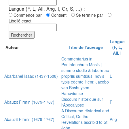
Langue (F, L, All, Ang, I, Gr, S, ...) :
Commence par
Contient
Se termine par
Libellé exact
Rechercher
Langue
Auteur
Titre de l'ouvrage
(F, L,
All, I
Commentarius in
Pentateuchum Mosis [...]
summo studio & labore ac
Abarbanel Isaac (1437-1508)
propriis sumtibus, novis
L
typis edente Henr. Jacobo
van Bashuysen
Hanoviense
Discours historique sur
Abauzit Firmin (1679-1767)
F
l'Apocalypse
A Discourse Historical and
Critical, On the
Abauzit Firmin (1679-1767)
Ang
Revelations ascrib'd to St
John