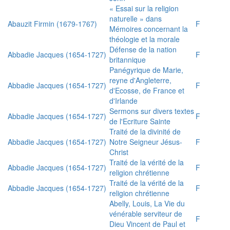
« Essai sur la religion
naturelle » dans
Abauzit Firmin (1679-1767)
F
Mémoires concernant la
théologie et la morale
Défense de la nation
Abbadie Jacques (1654-1727)
F
britannique
Panégyrique de Marie,
reyne d'Angleterre,
Abbadie Jacques (1654-1727)
F
d'Ecosse, de France et
d'Irlande
Sermons sur divers textes
Abbadie Jacques (1654-1727)
F
de l'Ecriture Sainte
Traité de la divinité de
Abbadie Jacques (1654-1727)
Notre Seigneur Jésus-
F
Christ
Traité de la vérité de la
Abbadie Jacques (1654-1727)
F
religion chrétienne
Traité de la vérité de la
Abbadie Jacques (1654-1727)
F
religion chrétienne
Abelly, Louis, La Vie du
vénérable serviteur de
F
Dieu Vincent de Paul et