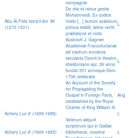
compagnie
De vita et rebus gestis
Mohammedi. Ex codice
Abu Al-Fida Isma'il ibn 'Ali
misto [...] textum arabicum
L
(1273-1331)
primus edidit, latine vertit,
præfatione et notis
illustravit J. Gagnier
Academiæ Francofurtanæ
ad viadrum encœnia
secularia Oxonii in theatro
L
sheldoniano apr. 26 anno
fundat 201 annoque Dom.
1706 celebrata
An Account of the Society
for Propagating the
Gospel in Foreign Parts,
Ang
established by the Royal
Charter of King William III
Achery Luc d' (1609-1685)
L
Veterum aliquot
scriptorum qui in Galliæ
Achery Luc d' (1609-1685)
bibliothecis, maxime
L
Benedictorum, latuerant,