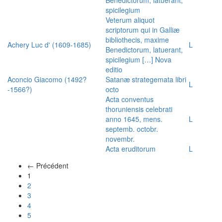
spicilegium
Veterum aliquot
scriptorum qui in Galliæ
bibliothecis, maxime
Achery Luc d' (1609-1685)
L
Benedictorum, latuerant,
spicilegium […] Nova
editio
Aconcio Giacomo (1492?
Satanæ strategemata libri
L
-1566?)
octo
Acta conventus
thoruniensis celebrati
anno 1645, mens.
L
septemb. octobr.
novembr.
Acta eruditorum
L
← Précédent
(actuel)
1
2
3
4
5