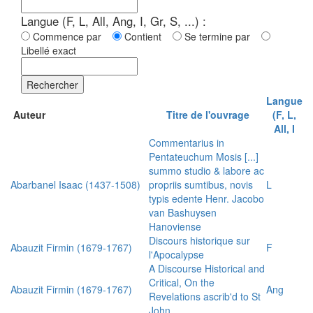
Langue (F, L, All, Ang, I, Gr, S, ...) :
Commence par
Contient
Se termine par
Libellé exact
Rechercher
Langue
Auteur
Titre de l'ouvrage
(F, L,
All, I
Commentarius in
Pentateuchum Mosis [...]
summo studio & labore ac
Abarbanel Isaac (1437-1508)
propriis sumtibus, novis
L
typis edente Henr. Jacobo
van Bashuysen
Hanoviense
Discours historique sur
Abauzit Firmin (1679-1767)
F
l'Apocalypse
A Discourse Historical and
Critical, On the
Abauzit Firmin (1679-1767)
Ang
Revelations ascrib'd to St
John