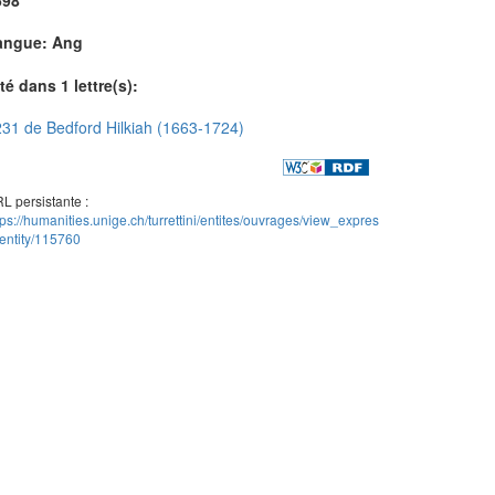
angue: Ang
té dans 1 lettre(s):
31 de Bedford Hilkiah (1663-1724)
L persistante :
tps://humanities.unige.ch/turrettini/entites/ouvrages/view_expres
entity/115760