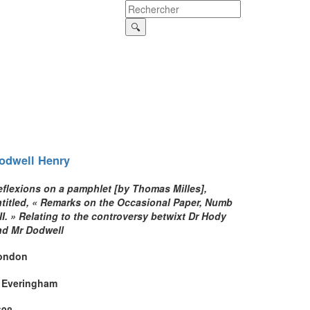
odwell
Henry
eflexions on a pamphlet [by Thomas Milles],
ntitled, « Remarks on the Occasional Paper, Numb
II. » Relating to the controversy betwixt Dr Hody
nd Mr Dodwell
ondon
. Everingham
698