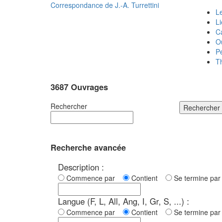
Correspondance de
J.-A. Turrettini
Le
L
C
O
P
T
3687 Ouvrages
Rechercher
Rechercher
Recherche avancée
Description :
Commence par
Contient
Se termine p
Langue (F, L, All, Ang, I, Gr, S, ...) :
Commence par
Contient
Se termine p