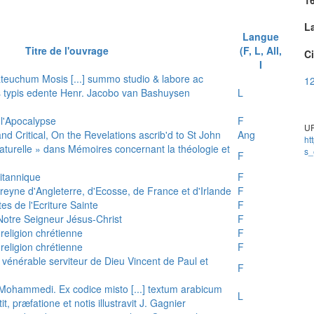
L
Langue
Titre de l'ouvrage
(F, L, All,
Ci
I
teuchum Mosis [...] summo studio & labore ac
12
is typis edente Henr. Jacobo van Bashuysen
L
 l'Apocalypse
F
UR
and Critical, On the Revelations ascrib'd to St John
Ang
ht
 naturelle » dans Mémoires concernant la théologie et
s_
F
ritannique
F
reyne d'Angleterre, d'Ecosse, de France et d'Irlande
F
es de l'Ecriture Sainte
F
e Notre Seigneur Jésus-Christ
F
 religion chrétienne
F
 religion chrétienne
F
u vénérable serviteur de Dieu Vincent de Paul et
F
s Mohammedi. Ex codice misto [...] textum arabicum
L
tit, præfatione et notis illustravit J. Gagnier