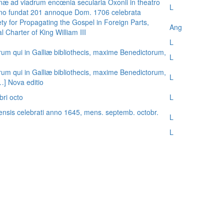
æ ad viadrum encœnia secularia Oxonii in theatro
L
nno fundat 201 annoque Dom. 1706 celebrata
ty for Propagating the Gospel in Foreign Parts,
Ang
 Charter of King William III
L
rum qui in Galliæ bibliothecis, maxime Benedictorum,
L
rum qui in Galliæ bibliothecis, maxime Benedictorum,
L
[…] Nova editio
bri octo
L
ensis celebrati anno 1645, mens. septemb. octobr.
L
L