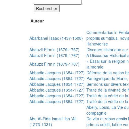
Rechercher
Auteur
Commentarius in Penta
Abarbanel Isaac (1437-1508)
propriis sumtibus, nov
Hanoviense
Abauzit Firmin (1679-1767)
Discours historique sur
Abauzit Firmin (1679-1767)
A Discourse Historical 
« Essai sur la religion
Abauzit Firmin (1679-1767)
la morale
Abbadie Jacques (1654-1727)
Défense de la nation b
Abbadie Jacques (1654-1727)
Panégyrique de Marie, 
Abbadie Jacques (1654-1727)
Sermons sur divers text
Abbadie Jacques (1654-1727)
Traité de la divinité d
Abbadie Jacques (1654-1727)
Traité de la vérité de la
Abbadie Jacques (1654-1727)
Traité de la vérité de la
Abelly, Louis, La Vie d
compagnie
Abu Al-Fida Isma'il ibn 'Ali
De vita et rebus gesti
(1273-1331)
primus edidit, latine ver