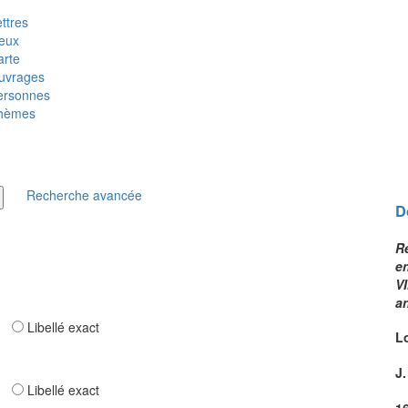
ttres
ieux
arte
uvrages
ersonnes
hèmes
Recherche avancée
D
R
e
VI
a
ar
Libellé exact
L
J
ar
Libellé exact
1