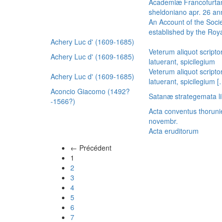
Academiæ Francofurtan
sheldoniano apr. 26 a
An Account of the Socie
established by the Royal
Achery Luc d' (1609-1685)
Veterum aliquot scripto
Achery Luc d' (1609-1685)
latuerant, spicilegium
Veterum aliquot scripto
Achery Luc d' (1609-1685)
latuerant, spicilegium 
Aconcio Giacomo (1492?
Satanæ strategemata li
-1566?)
Acta conventus thoruni
novembr.
Acta eruditorum
← Précédent
(actuel)
1
2
3
4
5
6
7