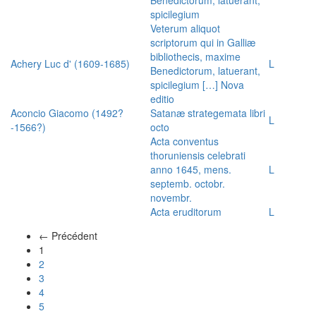
spicilegium
Veterum aliquot
scriptorum qui in Galliæ
bibliothecis, maxime
Achery Luc d' (1609-1685)
L
Benedictorum, latuerant,
spicilegium […] Nova
editio
Aconcio Giacomo (1492?
Satanæ strategemata libri
L
-1566?)
octo
Acta conventus
thoruniensis celebrati
anno 1645, mens.
L
septemb. octobr.
novembr.
Acta eruditorum
L
← Précédent
(actuel)
1
2
3
4
5