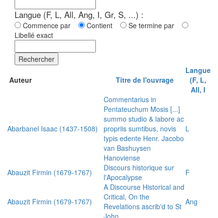
Langue (F, L, All, Ang, I, Gr, S, ...) :
Commence par
Contient
Se termine par
Libellé exact
Rechercher
Langue
Auteur
Titre de l'ouvrage
(F, L,
All, I
Commentarius in
Pentateuchum Mosis [...]
summo studio & labore ac
Abarbanel Isaac (1437-1508)
propriis sumtibus, novis
L
typis edente Henr. Jacobo
van Bashuysen
Hanoviense
Discours historique sur
Abauzit Firmin (1679-1767)
F
l'Apocalypse
A Discourse Historical and
Critical, On the
Abauzit Firmin (1679-1767)
Ang
Revelations ascrib'd to St
John