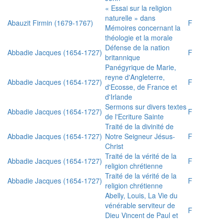
« Essai sur la religion
naturelle » dans
Abauzit Firmin (1679-1767)
F
Mémoires concernant la
théologie et la morale
Défense de la nation
Abbadie Jacques (1654-1727)
F
britannique
Panégyrique de Marie,
reyne d'Angleterre,
Abbadie Jacques (1654-1727)
F
d'Ecosse, de France et
d'Irlande
Sermons sur divers textes
Abbadie Jacques (1654-1727)
F
de l'Ecriture Sainte
Traité de la divinité de
Abbadie Jacques (1654-1727)
Notre Seigneur Jésus-
F
Christ
Traité de la vérité de la
Abbadie Jacques (1654-1727)
F
religion chrétienne
Traité de la vérité de la
Abbadie Jacques (1654-1727)
F
religion chrétienne
Abelly, Louis, La Vie du
vénérable serviteur de
F
Dieu Vincent de Paul et