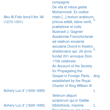
compagnie
De vita et rebus gestis
Mohammedi. Ex codice
Abu Al-Fida Isma'il ibn 'Ali
misto [...] textum arabicum
L
(1273-1331)
primus edidit, latine vertit,
præfatione et notis
illustravit J. Gagnier
Academiæ Francofurtanæ
ad viadrum encœnia
secularia Oxonii in theatro
L
sheldoniano apr. 26 anno
fundat 201 annoque Dom.
1706 celebrata
An Account of the Society
for Propagating the
Gospel in Foreign Parts,
Ang
established by the Royal
Charter of King William III
Achery Luc d' (1609-1685)
L
Veterum aliquot
scriptorum qui in Galliæ
Achery Luc d' (1609-1685)
bibliothecis, maxime
L
Benedictorum, latuerant,