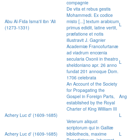
compagnie
De vita et rebus gestis
Mohammedi. Ex codice
Abu Al-Fida Isma'il ibn 'Ali
misto [...] textum arabicum
L
(1273-1331)
primus edidit, latine vertit,
præfatione et notis
illustravit J. Gagnier
Academiæ Francofurtanæ
ad viadrum encœnia
secularia Oxonii in theatro
L
sheldoniano apr. 26 anno
fundat 201 annoque Dom.
1706 celebrata
An Account of the Society
for Propagating the
Gospel in Foreign Parts,
Ang
established by the Royal
Charter of King William III
Achery Luc d' (1609-1685)
L
Veterum aliquot
scriptorum qui in Galliæ
Achery Luc d' (1609-1685)
bibliothecis, maxime
L
Benedictorum, latuerant,