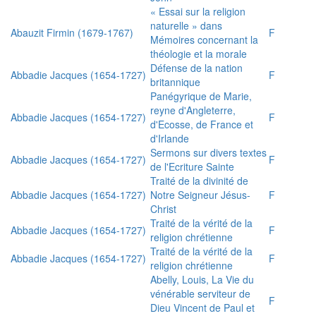
« Essai sur la religion
naturelle » dans
Abauzit Firmin (1679-1767)
F
Mémoires concernant la
théologie et la morale
Défense de la nation
Abbadie Jacques (1654-1727)
F
britannique
Panégyrique de Marie,
reyne d'Angleterre,
Abbadie Jacques (1654-1727)
F
d'Ecosse, de France et
d'Irlande
Sermons sur divers textes
Abbadie Jacques (1654-1727)
F
de l'Ecriture Sainte
Traité de la divinité de
Abbadie Jacques (1654-1727)
Notre Seigneur Jésus-
F
Christ
Traité de la vérité de la
Abbadie Jacques (1654-1727)
F
religion chrétienne
Traité de la vérité de la
Abbadie Jacques (1654-1727)
F
religion chrétienne
Abelly, Louis, La Vie du
vénérable serviteur de
F
Dieu Vincent de Paul et