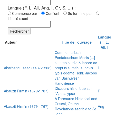
Langue (F, L, All, Ang, I, Gr, S, ...) :
Commence par
Contient
Se termine par
Libellé exact
Rechercher
Langue
Auteur
Titre de l'ouvrage
(F, L,
All, I
Commentarius in
Pentateuchum Mosis [...]
summo studio & labore ac
Abarbanel Isaac (1437-1508)
propriis sumtibus, novis
L
typis edente Henr. Jacobo
van Bashuysen
Hanoviense
Discours historique sur
Abauzit Firmin (1679-1767)
F
l'Apocalypse
A Discourse Historical and
Critical, On the
Abauzit Firmin (1679-1767)
Ang
Revelations ascrib'd to St
John