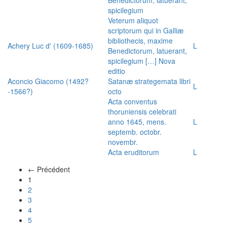
spicilegium
Veterum aliquot
scriptorum qui in Galliæ
bibliothecis, maxime
Achery Luc d' (1609-1685)
L
Benedictorum, latuerant,
spicilegium […] Nova
editio
Aconcio Giacomo (1492?
Satanæ strategemata libri
L
-1566?)
octo
Acta conventus
thoruniensis celebrati
anno 1645, mens.
L
septemb. octobr.
novembr.
Acta eruditorum
L
← Précédent
(actuel)
1
2
3
4
5