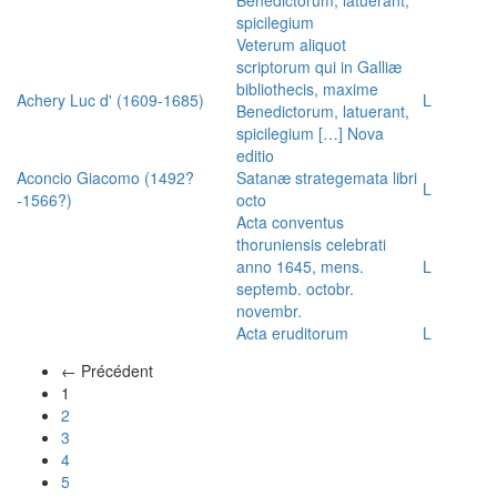
spicilegium
Veterum aliquot
scriptorum qui in Galliæ
bibliothecis, maxime
Achery Luc d' (1609-1685)
L
Benedictorum, latuerant,
spicilegium […] Nova
editio
Aconcio Giacomo (1492?
Satanæ strategemata libri
L
-1566?)
octo
Acta conventus
thoruniensis celebrati
anno 1645, mens.
L
septemb. octobr.
novembr.
Acta eruditorum
L
← Précédent
(actuel)
1
2
3
4
5