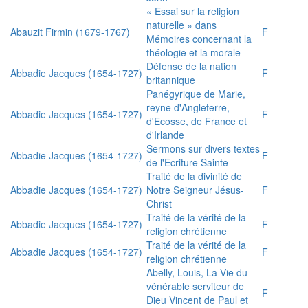
« Essai sur la religion
naturelle » dans
Abauzit Firmin (1679-1767)
F
Mémoires concernant la
théologie et la morale
Défense de la nation
Abbadie Jacques (1654-1727)
F
britannique
Panégyrique de Marie,
reyne d'Angleterre,
Abbadie Jacques (1654-1727)
F
d'Ecosse, de France et
d'Irlande
Sermons sur divers textes
Abbadie Jacques (1654-1727)
F
de l'Ecriture Sainte
Traité de la divinité de
Abbadie Jacques (1654-1727)
Notre Seigneur Jésus-
F
Christ
Traité de la vérité de la
Abbadie Jacques (1654-1727)
F
religion chrétienne
Traité de la vérité de la
Abbadie Jacques (1654-1727)
F
religion chrétienne
Abelly, Louis, La Vie du
vénérable serviteur de
F
Dieu Vincent de Paul et