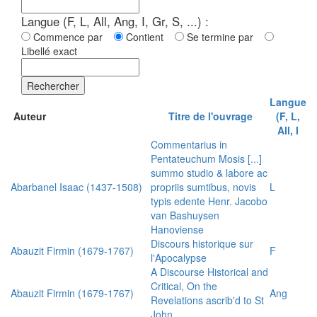
Langue (F, L, All, Ang, I, Gr, S, ...) :
Commence par
Contient
Se termine par
Libellé exact
Rechercher
Langue
Auteur
Titre de l'ouvrage
(F, L,
All, I
Commentarius in
Pentateuchum Mosis [...]
summo studio & labore ac
Abarbanel Isaac (1437-1508)
propriis sumtibus, novis
L
typis edente Henr. Jacobo
van Bashuysen
Hanoviense
Discours historique sur
Abauzit Firmin (1679-1767)
F
l'Apocalypse
A Discourse Historical and
Critical, On the
Abauzit Firmin (1679-1767)
Ang
Revelations ascrib'd to St
John