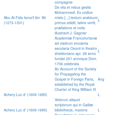
compagnie
De vita et rebus gestis
Mohammedi. Ex codice
Abu Al-Fida Isma'il ibn 'Ali
misto [...] textum arabicum
L
(1273-1331)
primus edidit, latine vertit,
præfatione et notis
illustravit J. Gagnier
Academiæ Francofurtanæ
ad viadrum encœnia
secularia Oxonii in theatro
L
sheldoniano apr. 26 anno
fundat 201 annoque Dom.
1706 celebrata
An Account of the Society
for Propagating the
Gospel in Foreign Parts,
Ang
established by the Royal
Charter of King William III
Achery Luc d' (1609-1685)
L
Veterum aliquot
scriptorum qui in Galliæ
Achery Luc d' (1609-1685)
bibliothecis, maxime
L
Benedictorum, latuerant,