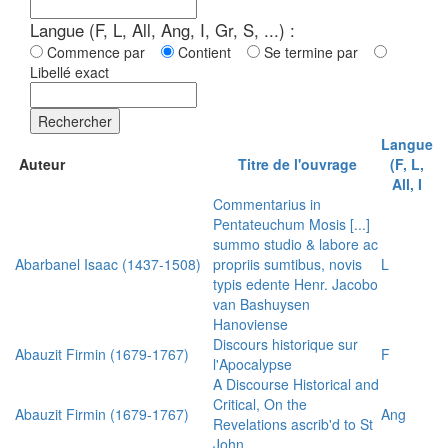
Langue (F, L, All, Ang, I, Gr, S, ...) :
Commence par
Contient
Se termine par
Libellé exact
Rechercher
Langue
Auteur
Titre de l'ouvrage
(F, L,
All, I
Commentarius in
Pentateuchum Mosis [...]
summo studio & labore ac
Abarbanel Isaac (1437-1508)
propriis sumtibus, novis
L
typis edente Henr. Jacobo
van Bashuysen
Hanoviense
Discours historique sur
Abauzit Firmin (1679-1767)
F
l'Apocalypse
A Discourse Historical and
Critical, On the
Abauzit Firmin (1679-1767)
Ang
Revelations ascrib'd to St
John