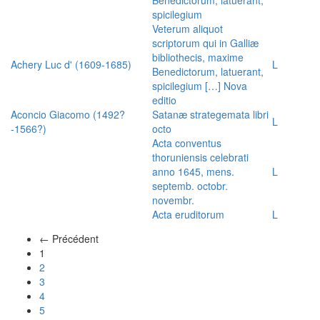
spicilegium
Veterum aliquot
scriptorum qui in Galliæ
bibliothecis, maxime
Achery Luc d' (1609-1685)
L
Benedictorum, latuerant,
spicilegium […] Nova
editio
Aconcio Giacomo (1492?
Satanæ strategemata libri
L
-1566?)
octo
Acta conventus
thoruniensis celebrati
anno 1645, mens.
L
septemb. octobr.
novembr.
Acta eruditorum
L
← Précédent
(actuel)
1
2
3
4
5