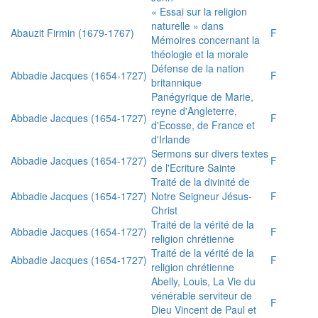
« Essai sur la religion
naturelle » dans
Abauzit Firmin (1679-1767)
F
Mémoires concernant la
théologie et la morale
Défense de la nation
Abbadie Jacques (1654-1727)
F
britannique
Panégyrique de Marie,
reyne d'Angleterre,
Abbadie Jacques (1654-1727)
F
d'Ecosse, de France et
d'Irlande
Sermons sur divers textes
Abbadie Jacques (1654-1727)
F
de l'Ecriture Sainte
Traité de la divinité de
Abbadie Jacques (1654-1727)
Notre Seigneur Jésus-
F
Christ
Traité de la vérité de la
Abbadie Jacques (1654-1727)
F
religion chrétienne
Traité de la vérité de la
Abbadie Jacques (1654-1727)
F
religion chrétienne
Abelly, Louis, La Vie du
vénérable serviteur de
F
Dieu Vincent de Paul et