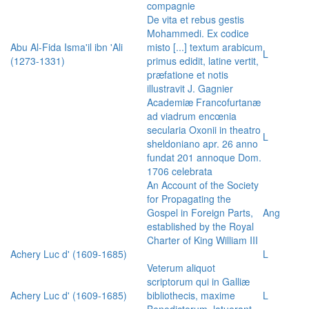
compagnie
De vita et rebus gestis
Mohammedi. Ex codice
Abu Al-Fida Isma'il ibn 'Ali
misto [...] textum arabicum
L
(1273-1331)
primus edidit, latine vertit,
præfatione et notis
illustravit J. Gagnier
Academiæ Francofurtanæ
ad viadrum encœnia
secularia Oxonii in theatro
L
sheldoniano apr. 26 anno
fundat 201 annoque Dom.
1706 celebrata
An Account of the Society
for Propagating the
Gospel in Foreign Parts,
Ang
established by the Royal
Charter of King William III
Achery Luc d' (1609-1685)
L
Veterum aliquot
scriptorum qui in Galliæ
Achery Luc d' (1609-1685)
bibliothecis, maxime
L
Benedictorum, latuerant,