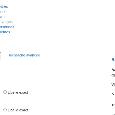
ttres
ieux
arte
uvrages
ersonnes
hèmes
Recherche avancée
B
No
de
Vi
ar
Libellé exact
P.
1
ar
Libellé exact
L