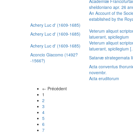
Academiæ Francofurtan
sheldoniano apr. 26 a
An Account of the Socie
established by the Royal
Achery Luc d' (1609-1685)
Veterum aliquot scripto
Achery Luc d' (1609-1685)
latuerant, spicilegium
Veterum aliquot scripto
Achery Luc d' (1609-1685)
latuerant, spicilegium 
Aconcio Giacomo (1492?
Satanæ strategemata li
-1566?)
Acta conventus thoruni
novembr.
Acta eruditorum
← Précédent
(actuel)
1
2
3
4
5
6
7