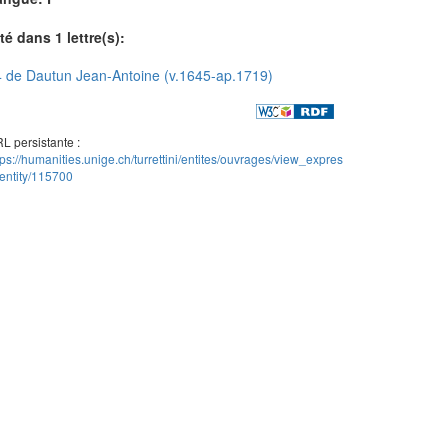
té dans 1 lettre(s):
 de Dautun Jean-Antoine (v.1645-ap.1719)
L persistante :
tps://humanities.unige.ch/turrettini/entites/ouvrages/view_expres
entity/115700