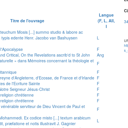
Ci
Langue
Titre de l'ouvrage
(F, L, All,
34
I
teuchum Mosis [...] summo studio & labore ac
is typis edente Henr. Jacobo van Bashuysen
L
UR
ht
 l'Apocalypse
F
s_
and Critical, On the Revelations ascrib'd to St John
Ang
 naturelle » dans Mémoires concernant la théologie et
F
ritannique
F
reyne d'Angleterre, d'Ecosse, de France et d'Irlande
F
es de l'Ecriture Sainte
F
e Notre Seigneur Jésus-Christ
F
 religion chrétienne
F
 religion chrétienne
F
u vénérable serviteur de Dieu Vincent de Paul et
F
s Mohammedi. Ex codice misto [...] textum arabicum
L
tit, præfatione et notis illustravit J. Gagnier