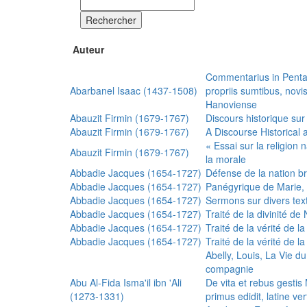
Rechercher
Auteur
Commentarius in Penta
Abarbanel Isaac (1437-1508)
propriis sumtibus, nov
Hanoviense
Abauzit Firmin (1679-1767)
Discours historique sur
Abauzit Firmin (1679-1767)
A Discourse Historical 
« Essai sur la religion
Abauzit Firmin (1679-1767)
la morale
Abbadie Jacques (1654-1727)
Défense de la nation b
Abbadie Jacques (1654-1727)
Panégyrique de Marie, 
Abbadie Jacques (1654-1727)
Sermons sur divers text
Abbadie Jacques (1654-1727)
Traité de la divinité d
Abbadie Jacques (1654-1727)
Traité de la vérité de la
Abbadie Jacques (1654-1727)
Traité de la vérité de la
Abelly, Louis, La Vie d
compagnie
Abu Al-Fida Isma'il ibn 'Ali
De vita et rebus gesti
(1273-1331)
primus edidit, latine ver