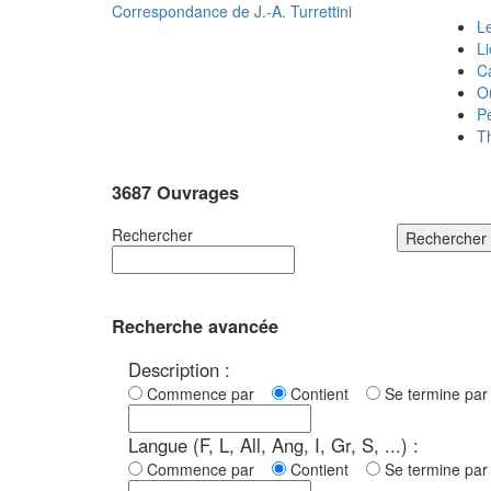
Correspondance de
J.-A. Turrettini
Le
L
C
O
P
T
3687 Ouvrages
Rechercher
Rechercher
Recherche avancée
Description :
Commence par
Contient
Se termine p
Langue (F, L, All, Ang, I, Gr, S, ...) :
Commence par
Contient
Se termine p