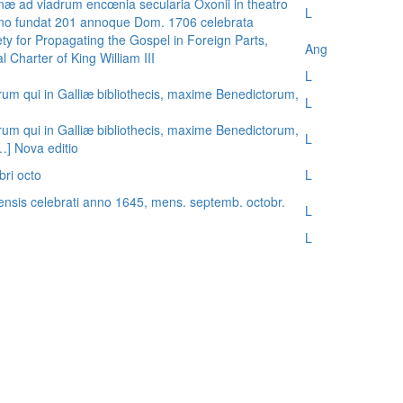
æ ad viadrum encœnia secularia Oxonii in theatro
L
nno fundat 201 annoque Dom. 1706 celebrata
ty for Propagating the Gospel in Foreign Parts,
Ang
 Charter of King William III
L
rum qui in Galliæ bibliothecis, maxime Benedictorum,
L
rum qui in Galliæ bibliothecis, maxime Benedictorum,
L
[…] Nova editio
bri octo
L
ensis celebrati anno 1645, mens. septemb. octobr.
L
L