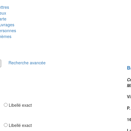
ttres
ieux
arte
uvrages
ersonnes
hèmes
Recherche avancée
B
Cr
M
Vi
ar
Libellé exact
P.
1
ar
Libellé exact
L