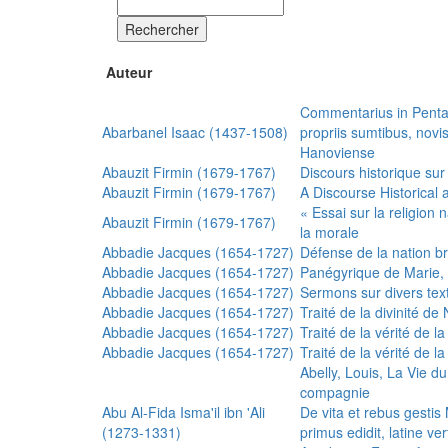
Rechercher
Auteur
Commentarius in Penta
Abarbanel Isaac (1437-1508)
propriis sumtibus, nov
Hanoviense
Abauzit Firmin (1679-1767)
Discours historique sur
Abauzit Firmin (1679-1767)
A Discourse Historical 
« Essai sur la religion
Abauzit Firmin (1679-1767)
la morale
Abbadie Jacques (1654-1727)
Défense de la nation b
Abbadie Jacques (1654-1727)
Panégyrique de Marie, 
Abbadie Jacques (1654-1727)
Sermons sur divers text
Abbadie Jacques (1654-1727)
Traité de la divinité d
Abbadie Jacques (1654-1727)
Traité de la vérité de la
Abbadie Jacques (1654-1727)
Traité de la vérité de la
Abelly, Louis, La Vie d
compagnie
Abu Al-Fida Isma'il ibn 'Ali
De vita et rebus gesti
(1273-1331)
primus edidit, latine ver