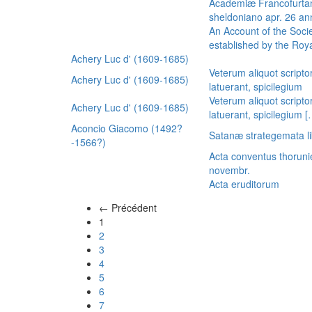
Academiæ Francofurtan
sheldoniano apr. 26 a
An Account of the Socie
established by the Royal
Achery Luc d' (1609-1685)
Veterum aliquot scripto
Achery Luc d' (1609-1685)
latuerant, spicilegium
Veterum aliquot scripto
Achery Luc d' (1609-1685)
latuerant, spicilegium 
Aconcio Giacomo (1492?
Satanæ strategemata li
-1566?)
Acta conventus thoruni
novembr.
Acta eruditorum
← Précédent
(actuel)
1
2
3
4
5
6
7