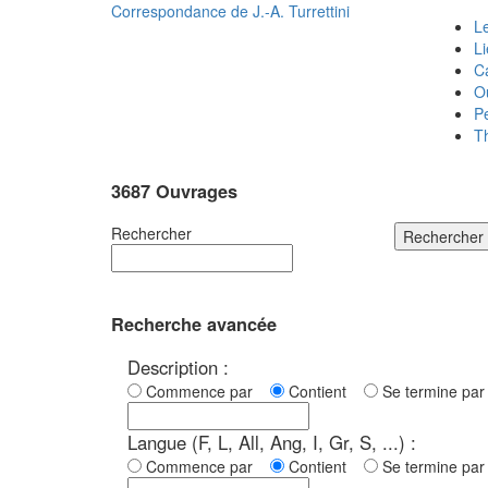
Correspondance de
J.-A. Turrettini
Le
L
C
O
P
T
3687 Ouvrages
Rechercher
Rechercher
Recherche avancée
Description :
Commence par
Contient
Se termine p
Langue (F, L, All, Ang, I, Gr, S, ...) :
Commence par
Contient
Se termine p