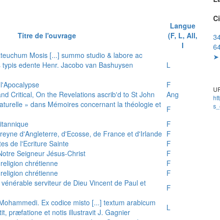
Ci
Langue
Titre de l'ouvrage
(F, L, All,
34
I
64
teuchum Mosis [...] summo studio & labore ac
➤ 
is typis edente Henr. Jacobo van Bashuysen
L
 l'Apocalypse
F
UR
and Critical, On the Revelations ascrib'd to St John
Ang
ht
 naturelle » dans Mémoires concernant la théologie et
s_
F
ritannique
F
reyne d'Angleterre, d'Ecosse, de France et d'Irlande
F
es de l'Ecriture Sainte
F
e Notre Seigneur Jésus-Christ
F
 religion chrétienne
F
 religion chrétienne
F
u vénérable serviteur de Dieu Vincent de Paul et
F
s Mohammedi. Ex codice misto [...] textum arabicum
L
tit, præfatione et notis illustravit J. Gagnier