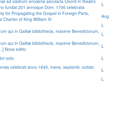
æ ad viadrum encœnia secularia Oxonii in theatro
L
nno fundat 201 annoque Dom. 1706 celebrata
ty for Propagating the Gospel in Foreign Parts,
Ang
 Charter of King William III
L
rum qui in Galliæ bibliothecis, maxime Benedictorum,
L
rum qui in Galliæ bibliothecis, maxime Benedictorum,
L
[…] Nova editio
bri octo
L
ensis celebrati anno 1645, mens. septemb. octobr.
L
L