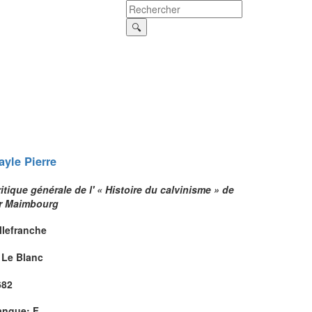
ayle
Pierre
itique générale de l' « Histoire du calvinisme » de
r Maimbourg
llefranche
 Le Blanc
682
angue: F