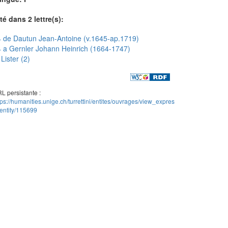
té dans 2 lettre(s):
 de Dautun Jean-Antoine (v.1645-ap.1719)
 a Gernler Johann Heinrich (1664-1747)
Lister (2)
L persistante :
tps://humanities.unige.ch/turrettini/entites/ouvrages/view_expres
entity/115699