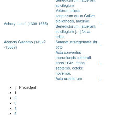
spicilegium
Veterum aliquot
scriptorum qui in Galliæ
bibliothecis, maxime
Achery Luc d' (1609-1685)
L
Benedictorum, latuerant,
spicilegium […] Nova
editio
Aconcio Giacomo (1492?
Satanæ strategemata libri
L
-1566?)
octo
Acta conventus
thoruniensis celebrati
anno 1645, mens.
L
septemb. octobr.
novembr.
Acta eruditorum
L
← Précédent
(actuel)
1
2
3
4
5