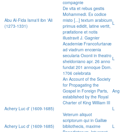
compagnie
De vita et rebus gestis
Mohammedi. Ex codice
Abu Al-Fida Isma'il ibn 'Ali
misto [...] textum arabicum
L
(1273-1331)
primus edidit, latine vertit,
præfatione et notis
illustravit J. Gagnier
Academiæ Francofurtanæ
ad viadrum encœnia
secularia Oxonii in theatro
L
sheldoniano apr. 26 anno
fundat 201 annoque Dom.
1706 celebrata
An Account of the Society
for Propagating the
Gospel in Foreign Parts,
Ang
established by the Royal
Charter of King William III
Achery Luc d' (1609-1685)
L
Veterum aliquot
scriptorum qui in Galliæ
Achery Luc d' (1609-1685)
bibliothecis, maxime
L
Benedictorum, latuerant,