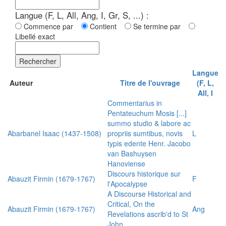
Langue (F, L, All, Ang, I, Gr, S, ...) :
Commence par
Contient
Se termine par
Libellé exact
Rechercher
Langue
Auteur
Titre de l'ouvrage
(F, L,
All, I
Commentarius in
Pentateuchum Mosis [...]
summo studio & labore ac
Abarbanel Isaac (1437-1508)
propriis sumtibus, novis
L
typis edente Henr. Jacobo
van Bashuysen
Hanoviense
Discours historique sur
Abauzit Firmin (1679-1767)
F
l'Apocalypse
A Discourse Historical and
Critical, On the
Abauzit Firmin (1679-1767)
Ang
Revelations ascrib'd to St
John