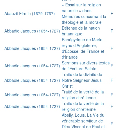
« Essai sur la religion
naturelle » dans
Abauzit Firmin (1679-1767)
F
Mémoires concernant la
théologie et la morale
Défense de la nation
Abbadie Jacques (1654-1727)
F
britannique
Panégyrique de Marie,
reyne d'Angleterre,
Abbadie Jacques (1654-1727)
F
d'Ecosse, de France et
d'Irlande
Sermons sur divers textes
Abbadie Jacques (1654-1727)
F
de l'Ecriture Sainte
Traité de la divinité de
Abbadie Jacques (1654-1727)
Notre Seigneur Jésus-
F
Christ
Traité de la vérité de la
Abbadie Jacques (1654-1727)
F
religion chrétienne
Traité de la vérité de la
Abbadie Jacques (1654-1727)
F
religion chrétienne
Abelly, Louis, La Vie du
vénérable serviteur de
F
Dieu Vincent de Paul et