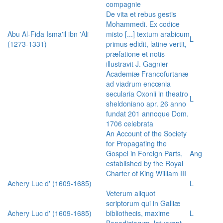
compagnie
De vita et rebus gestis
Mohammedi. Ex codice
Abu Al-Fida Isma'il ibn 'Ali
misto [...] textum arabicum
L
(1273-1331)
primus edidit, latine vertit,
præfatione et notis
illustravit J. Gagnier
Academiæ Francofurtanæ
ad viadrum encœnia
secularia Oxonii in theatro
L
sheldoniano apr. 26 anno
fundat 201 annoque Dom.
1706 celebrata
An Account of the Society
for Propagating the
Gospel in Foreign Parts,
Ang
established by the Royal
Charter of King William III
Achery Luc d' (1609-1685)
L
Veterum aliquot
scriptorum qui in Galliæ
Achery Luc d' (1609-1685)
bibliothecis, maxime
L
Benedictorum, latuerant,