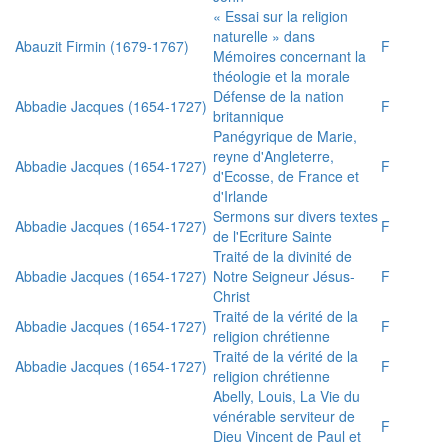
« Essai sur la religion
naturelle » dans
Abauzit Firmin (1679-1767)
F
Mémoires concernant la
théologie et la morale
Défense de la nation
Abbadie Jacques (1654-1727)
F
britannique
Panégyrique de Marie,
reyne d'Angleterre,
Abbadie Jacques (1654-1727)
F
d'Ecosse, de France et
d'Irlande
Sermons sur divers textes
Abbadie Jacques (1654-1727)
F
de l'Ecriture Sainte
Traité de la divinité de
Abbadie Jacques (1654-1727)
Notre Seigneur Jésus-
F
Christ
Traité de la vérité de la
Abbadie Jacques (1654-1727)
F
religion chrétienne
Traité de la vérité de la
Abbadie Jacques (1654-1727)
F
religion chrétienne
Abelly, Louis, La Vie du
vénérable serviteur de
F
Dieu Vincent de Paul et