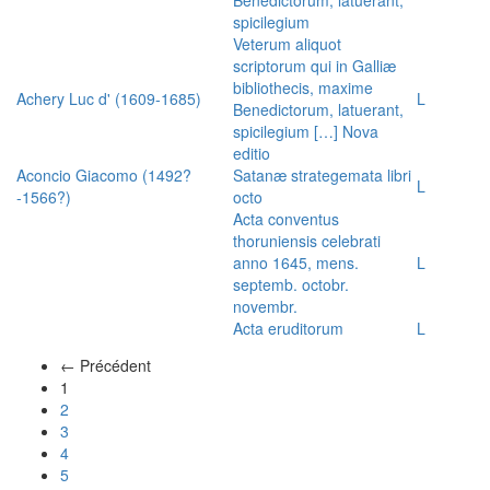
spicilegium
Veterum aliquot
scriptorum qui in Galliæ
bibliothecis, maxime
Achery Luc d' (1609-1685)
L
Benedictorum, latuerant,
spicilegium […] Nova
editio
Aconcio Giacomo (1492?
Satanæ strategemata libri
L
-1566?)
octo
Acta conventus
thoruniensis celebrati
anno 1645, mens.
L
septemb. octobr.
novembr.
Acta eruditorum
L
← Précédent
(actuel)
1
2
3
4
5