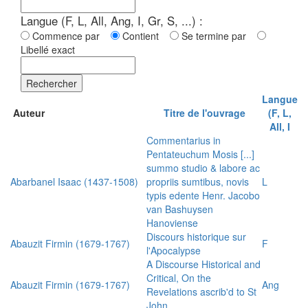
Langue (F, L, All, Ang, I, Gr, S, ...) :
Commence par
Contient
Se termine par
Libellé exact
Rechercher
Langue
Auteur
Titre de l'ouvrage
(F, L,
All, I
Commentarius in
Pentateuchum Mosis [...]
summo studio & labore ac
Abarbanel Isaac (1437-1508)
propriis sumtibus, novis
L
typis edente Henr. Jacobo
van Bashuysen
Hanoviense
Discours historique sur
Abauzit Firmin (1679-1767)
F
l'Apocalypse
A Discourse Historical and
Critical, On the
Abauzit Firmin (1679-1767)
Ang
Revelations ascrib'd to St
John