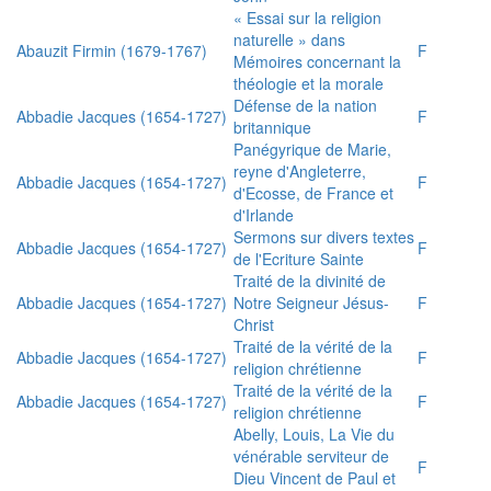
« Essai sur la religion
naturelle » dans
Abauzit Firmin (1679-1767)
F
Mémoires concernant la
théologie et la morale
Défense de la nation
Abbadie Jacques (1654-1727)
F
britannique
Panégyrique de Marie,
reyne d'Angleterre,
Abbadie Jacques (1654-1727)
F
d'Ecosse, de France et
d'Irlande
Sermons sur divers textes
Abbadie Jacques (1654-1727)
F
de l'Ecriture Sainte
Traité de la divinité de
Abbadie Jacques (1654-1727)
Notre Seigneur Jésus-
F
Christ
Traité de la vérité de la
Abbadie Jacques (1654-1727)
F
religion chrétienne
Traité de la vérité de la
Abbadie Jacques (1654-1727)
F
religion chrétienne
Abelly, Louis, La Vie du
vénérable serviteur de
F
Dieu Vincent de Paul et