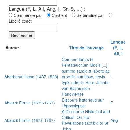
Langue (F, L, All, Ang, I, Gr, S, ...) :
Commence par
Contient
Se termine par
Libellé exact
Rechercher
Langue
Auteur
Titre de l'ouvrage
(F, L,
All, I
Commentarius in
Pentateuchum Mosis [...]
summo studio & labore ac
Abarbanel Isaac (1437-1508)
propriis sumtibus, novis
L
typis edente Henr. Jacobo
van Bashuysen
Hanoviense
Discours historique sur
Abauzit Firmin (1679-1767)
F
l'Apocalypse
A Discourse Historical and
Critical, On the
Abauzit Firmin (1679-1767)
Ang
Revelations ascrib'd to St
John