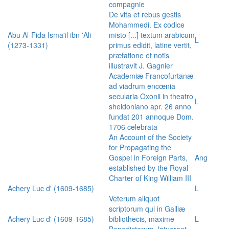
compagnie
De vita et rebus gestis
Mohammedi. Ex codice
Abu Al-Fida Isma'il ibn 'Ali
misto [...] textum arabicum
L
(1273-1331)
primus edidit, latine vertit,
præfatione et notis
illustravit J. Gagnier
Academiæ Francofurtanæ
ad viadrum encœnia
secularia Oxonii in theatro
L
sheldoniano apr. 26 anno
fundat 201 annoque Dom.
1706 celebrata
An Account of the Society
for Propagating the
Gospel in Foreign Parts,
Ang
established by the Royal
Charter of King William III
Achery Luc d' (1609-1685)
L
Veterum aliquot
scriptorum qui in Galliæ
Achery Luc d' (1609-1685)
bibliothecis, maxime
L
Benedictorum, latuerant,