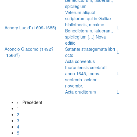
spicilegium
Veterum aliquot
scriptorum qui in Galliæ
bibliothecis, maxime
Achery Luc d' (1609-1685)
L
Benedictorum, latuerant,
spicilegium […] Nova
editio
Aconcio Giacomo (1492?
Satanæ strategemata libri
L
-1566?)
octo
Acta conventus
thoruniensis celebrati
anno 1645, mens.
L
septemb. octobr.
novembr.
Acta eruditorum
L
← Précédent
(actuel)
1
2
3
4
5