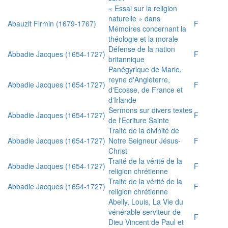
« Essai sur la religion
naturelle » dans
Abauzit Firmin (1679-1767)
F
Mémoires concernant la
théologie et la morale
Défense de la nation
Abbadie Jacques (1654-1727)
F
britannique
Panégyrique de Marie,
reyne d'Angleterre,
Abbadie Jacques (1654-1727)
F
d'Ecosse, de France et
d'Irlande
Sermons sur divers textes
Abbadie Jacques (1654-1727)
F
de l'Ecriture Sainte
Traité de la divinité de
Abbadie Jacques (1654-1727)
Notre Seigneur Jésus-
F
Christ
Traité de la vérité de la
Abbadie Jacques (1654-1727)
F
religion chrétienne
Traité de la vérité de la
Abbadie Jacques (1654-1727)
F
religion chrétienne
Abelly, Louis, La Vie du
vénérable serviteur de
F
Dieu Vincent de Paul et