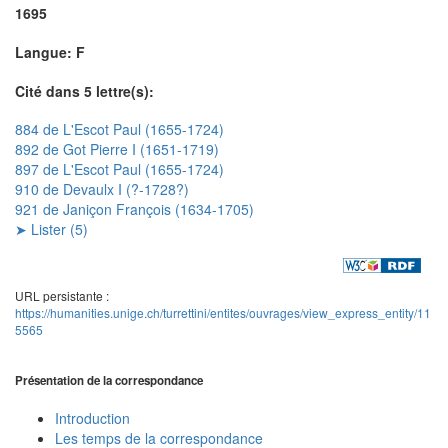
1695
Langue: F
Cité dans 5 lettre(s):
884 de L'Escot Paul (1655-1724)
892 de Got Pierre I (1651-1719)
897 de L'Escot Paul (1655-1724)
910 de Devaulx I (?-1728?)
921 de Janiçon François (1634-1705)
➤ Lister (5)
URL persistante :
https://humanities.unige.ch/turrettini/entites/ouvrages/view_express_entity/11
5565
Présentation de la correspondance
Introduction
Les temps de la correspondance