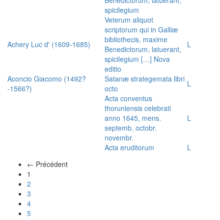
spicilegium
Veterum aliquot
scriptorum qui in Galliæ
bibliothecis, maxime
Achery Luc d' (1609-1685)
L
Benedictorum, latuerant,
spicilegium […] Nova
editio
Aconcio Giacomo (1492?
Satanæ strategemata libri
L
-1566?)
octo
Acta conventus
thoruniensis celebrati
anno 1645, mens.
L
septemb. octobr.
novembr.
Acta eruditorum
L
← Précédent
(actuel)
1
2
3
4
5