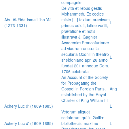
compagnie
De vita et rebus gestis
Mohammedi. Ex codice
Abu Al-Fida Isma'il ibn 'Ali
misto [...] textum arabicum
L
(1273-1331)
primus edidit, latine vertit,
præfatione et notis
illustravit J. Gagnier
Academiæ Francofurtanæ
ad viadrum encœnia
secularia Oxonii in theatro
L
sheldoniano apr. 26 anno
fundat 201 annoque Dom.
1706 celebrata
An Account of the Society
for Propagating the
Gospel in Foreign Parts,
Ang
established by the Royal
Charter of King William III
Achery Luc d' (1609-1685)
L
Veterum aliquot
scriptorum qui in Galliæ
Achery Luc d' (1609-1685)
bibliothecis, maxime
L
Benedictorum, latuerant,