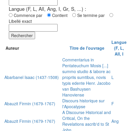
Langue (F, L, All, Ang, I, Gr, S, ...) :
Commence par
Contient
Se termine par
Libellé exact
Rechercher
Langue
Auteur
Titre de l'ouvrage
(F, L,
All, I
Commentarius in
Pentateuchum Mosis [...]
summo studio & labore ac
Abarbanel Isaac (1437-1508)
propriis sumtibus, novis
L
typis edente Henr. Jacobo
van Bashuysen
Hanoviense
Discours historique sur
Abauzit Firmin (1679-1767)
F
l'Apocalypse
A Discourse Historical and
Critical, On the
Abauzit Firmin (1679-1767)
Ang
Revelations ascrib'd to St
John