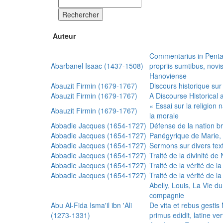
Rechercher
Auteur
Commentarius in Penta
Abarbanel Isaac (1437-1508)
propriis sumtibus, nov
Hanoviense
Abauzit Firmin (1679-1767)
Discours historique sur
Abauzit Firmin (1679-1767)
A Discourse Historical 
« Essai sur la religion
Abauzit Firmin (1679-1767)
la morale
Abbadie Jacques (1654-1727)
Défense de la nation b
Abbadie Jacques (1654-1727)
Panégyrique de Marie, 
Abbadie Jacques (1654-1727)
Sermons sur divers text
Abbadie Jacques (1654-1727)
Traité de la divinité d
Abbadie Jacques (1654-1727)
Traité de la vérité de la
Abbadie Jacques (1654-1727)
Traité de la vérité de la
Abelly, Louis, La Vie d
compagnie
Abu Al-Fida Isma'il ibn 'Ali
De vita et rebus gesti
(1273-1331)
primus edidit, latine ver