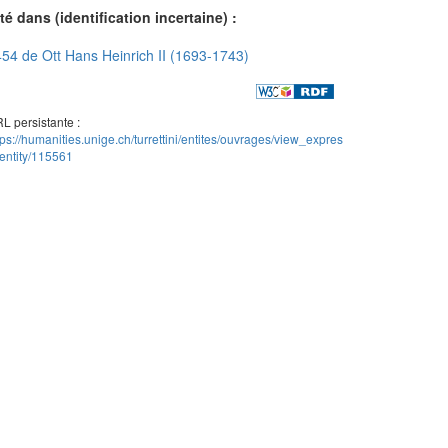
té dans (identification incertaine) :
54 de Ott Hans Heinrich II (1693-1743)
L persistante :
tps://humanities.unige.ch/turrettini/entites/ouvrages/view_expres
entity/115561