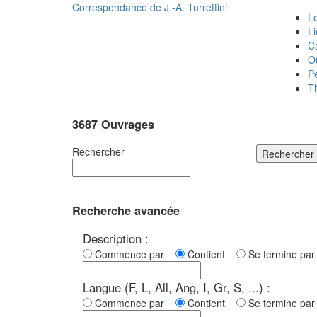
Correspondance de
J.-A. Turrettini
Le
L
C
O
P
T
3687 Ouvrages
Rechercher
Rechercher
Recherche avancée
Description :
Commence par
Contient
Se termine p
Langue (F, L, All, Ang, I, Gr, S, ...) :
Commence par
Contient
Se termine p