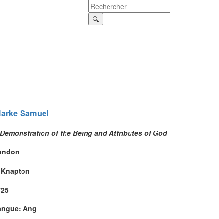
larke
Samuel
 Demonstration of the Being and Attributes of God
ondon
. Knapton
725
angue: Ang