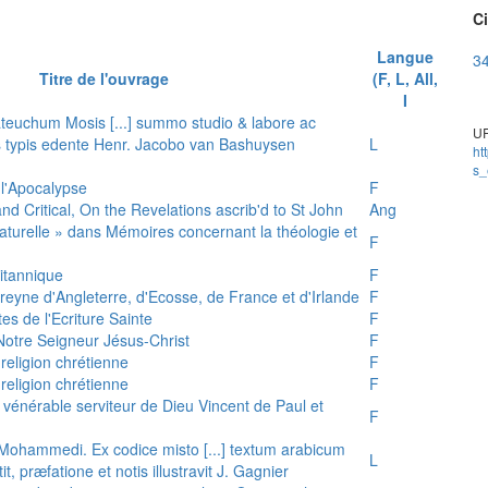
Ci
Langue
34
Titre de l'ouvrage
(F, L, All,
I
teuchum Mosis [...] summo studio & labore ac
UR
is typis edente Henr. Jacobo van Bashuysen
L
ht
s_
 l'Apocalypse
F
and Critical, On the Revelations ascrib'd to St John
Ang
 naturelle » dans Mémoires concernant la théologie et
F
ritannique
F
reyne d'Angleterre, d'Ecosse, de France et d'Irlande
F
es de l'Ecriture Sainte
F
e Notre Seigneur Jésus-Christ
F
 religion chrétienne
F
 religion chrétienne
F
u vénérable serviteur de Dieu Vincent de Paul et
F
s Mohammedi. Ex codice misto [...] textum arabicum
L
tit, præfatione et notis illustravit J. Gagnier