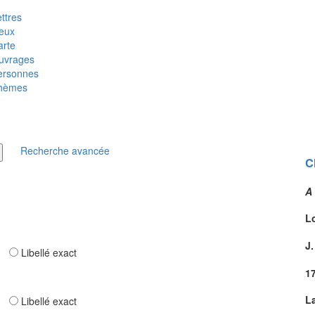
ttres
ieux
arte
uvrages
ersonnes
hèmes
Recherche avancée
C
A
L
J
ar
Libellé exact
1
L
ar
Libellé exact