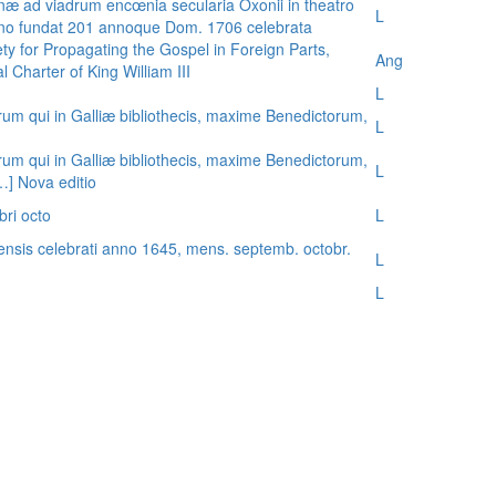
æ ad viadrum encœnia secularia Oxonii in theatro
L
nno fundat 201 annoque Dom. 1706 celebrata
ty for Propagating the Gospel in Foreign Parts,
Ang
 Charter of King William III
L
rum qui in Galliæ bibliothecis, maxime Benedictorum,
L
rum qui in Galliæ bibliothecis, maxime Benedictorum,
L
[…] Nova editio
bri octo
L
ensis celebrati anno 1645, mens. septemb. octobr.
L
L