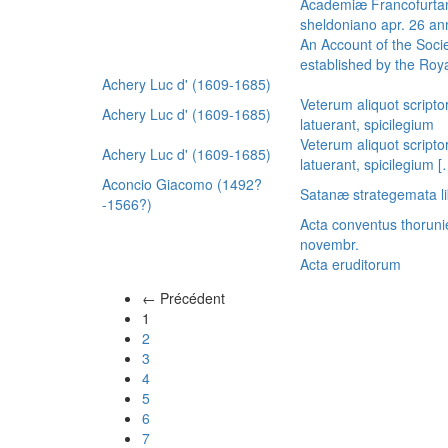
Academiæ Francofurtan
sheldoniano apr. 26 a
An Account of the Socie
established by the Royal
Achery Luc d' (1609-1685)
Veterum aliquot scripto
Achery Luc d' (1609-1685)
latuerant, spicilegium
Veterum aliquot scripto
Achery Luc d' (1609-1685)
latuerant, spicilegium 
Aconcio Giacomo (1492?
Satanæ strategemata li
-1566?)
Acta conventus thoruni
novembr.
Acta eruditorum
← Précédent
(actuel)
1
2
3
4
5
6
7