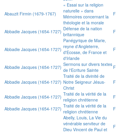
« Essai sur la religion
naturelle » dans
Abauzit Firmin (1679-1767)
F
Mémoires concernant la
théologie et la morale
Défense de la nation
Abbadie Jacques (1654-1727)
F
britannique
Panégyrique de Marie,
reyne d'Angleterre,
Abbadie Jacques (1654-1727)
F
d'Ecosse, de France et
d'Irlande
Sermons sur divers textes
Abbadie Jacques (1654-1727)
F
de l'Ecriture Sainte
Traité de la divinité de
Abbadie Jacques (1654-1727)
Notre Seigneur Jésus-
F
Christ
Traité de la vérité de la
Abbadie Jacques (1654-1727)
F
religion chrétienne
Traité de la vérité de la
Abbadie Jacques (1654-1727)
F
religion chrétienne
Abelly, Louis, La Vie du
vénérable serviteur de
F
Dieu Vincent de Paul et