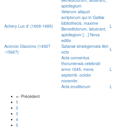
spicilegium
Veterum aliquot
scriptorum qui in Galliæ
bibliothecis, maxime
Achery Luc d' (1609-1685)
L
Benedictorum, latuerant,
spicilegium […] Nova
editio
Aconcio Giacomo (1492?
Satanæ strategemata libri
L
-1566?)
octo
Acta conventus
thoruniensis celebrati
anno 1645, mens.
L
septemb. octobr.
novembr.
Acta eruditorum
L
← Précédent
(actuel)
1
2
3
4
5