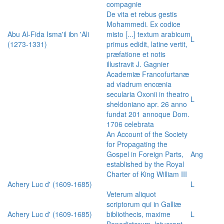
compagnie
De vita et rebus gestis
Mohammedi. Ex codice
Abu Al-Fida Isma'il ibn 'Ali
misto [...] textum arabicum
L
(1273-1331)
primus edidit, latine vertit,
præfatione et notis
illustravit J. Gagnier
Academiæ Francofurtanæ
ad viadrum encœnia
secularia Oxonii in theatro
L
sheldoniano apr. 26 anno
fundat 201 annoque Dom.
1706 celebrata
An Account of the Society
for Propagating the
Gospel in Foreign Parts,
Ang
established by the Royal
Charter of King William III
Achery Luc d' (1609-1685)
L
Veterum aliquot
scriptorum qui in Galliæ
Achery Luc d' (1609-1685)
bibliothecis, maxime
L
Benedictorum, latuerant,