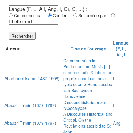
Langue (F, L, All, Ang, I, Gr, S, ...) :
Commence par
Contient
Se termine par
Libellé exact
Rechercher
Langue
Auteur
Titre de l'ouvrage
(F, L,
All, I
Commentarius in
Pentateuchum Mosis [...]
summo studio & labore ac
Abarbanel Isaac (1437-1508)
propriis sumtibus, novis
L
typis edente Henr. Jacobo
van Bashuysen
Hanoviense
Discours historique sur
Abauzit Firmin (1679-1767)
F
l'Apocalypse
A Discourse Historical and
Critical, On the
Abauzit Firmin (1679-1767)
Ang
Revelations ascrib'd to St
John