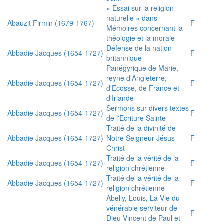
« Essai sur la religion
naturelle » dans
Abauzit Firmin (1679-1767)
F
Mémoires concernant la
théologie et la morale
Défense de la nation
Abbadie Jacques (1654-1727)
F
britannique
Panégyrique de Marie,
reyne d'Angleterre,
Abbadie Jacques (1654-1727)
F
d'Ecosse, de France et
d'Irlande
Sermons sur divers textes
Abbadie Jacques (1654-1727)
F
de l'Ecriture Sainte
Traité de la divinité de
Abbadie Jacques (1654-1727)
Notre Seigneur Jésus-
F
Christ
Traité de la vérité de la
Abbadie Jacques (1654-1727)
F
religion chrétienne
Traité de la vérité de la
Abbadie Jacques (1654-1727)
F
religion chrétienne
Abelly, Louis, La Vie du
vénérable serviteur de
F
Dieu Vincent de Paul et