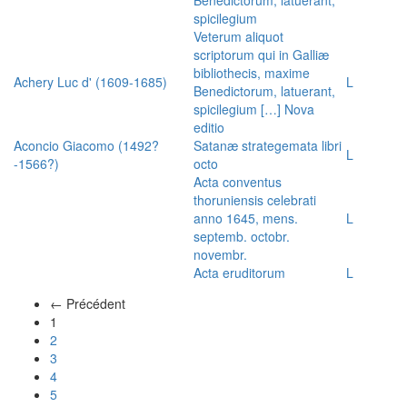
spicilegium
Veterum aliquot
scriptorum qui in Galliæ
bibliothecis, maxime
Achery Luc d' (1609-1685)
L
Benedictorum, latuerant,
spicilegium […] Nova
editio
Aconcio Giacomo (1492?
Satanæ strategemata libri
L
-1566?)
octo
Acta conventus
thoruniensis celebrati
anno 1645, mens.
L
septemb. octobr.
novembr.
Acta eruditorum
L
← Précédent
(actuel)
1
2
3
4
5