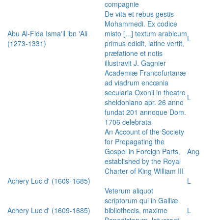
compagnie
De vita et rebus gestis
Mohammedi. Ex codice
Abu Al-Fida Isma'il ibn 'Ali
misto [...] textum arabicum
L
(1273-1331)
primus edidit, latine vertit,
præfatione et notis
illustravit J. Gagnier
Academiæ Francofurtanæ
ad viadrum encœnia
secularia Oxonii in theatro
L
sheldoniano apr. 26 anno
fundat 201 annoque Dom.
1706 celebrata
An Account of the Society
for Propagating the
Gospel in Foreign Parts,
Ang
established by the Royal
Charter of King William III
Achery Luc d' (1609-1685)
L
Veterum aliquot
scriptorum qui in Galliæ
Achery Luc d' (1609-1685)
bibliothecis, maxime
L
Benedictorum, latuerant,