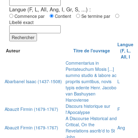
Langue (F, L, All, Ang, I, Gr, S, ...) :
Commence par
Contient
Se termine par
Libellé exact
Rechercher
Langue
Auteur
Titre de l'ouvrage
(F, L,
All, I
Commentarius in
Pentateuchum Mosis [...]
summo studio & labore ac
Abarbanel Isaac (1437-1508)
propriis sumtibus, novis
L
typis edente Henr. Jacobo
van Bashuysen
Hanoviense
Discours historique sur
Abauzit Firmin (1679-1767)
F
l'Apocalypse
A Discourse Historical and
Critical, On the
Abauzit Firmin (1679-1767)
Ang
Revelations ascrib'd to St
John