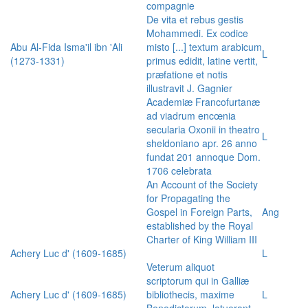
compagnie
De vita et rebus gestis
Mohammedi. Ex codice
Abu Al-Fida Isma'il ibn 'Ali
misto [...] textum arabicum
L
(1273-1331)
primus edidit, latine vertit,
præfatione et notis
illustravit J. Gagnier
Academiæ Francofurtanæ
ad viadrum encœnia
secularia Oxonii in theatro
L
sheldoniano apr. 26 anno
fundat 201 annoque Dom.
1706 celebrata
An Account of the Society
for Propagating the
Gospel in Foreign Parts,
Ang
established by the Royal
Charter of King William III
Achery Luc d' (1609-1685)
L
Veterum aliquot
scriptorum qui in Galliæ
Achery Luc d' (1609-1685)
bibliothecis, maxime
L
Benedictorum, latuerant,