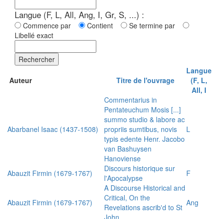
Langue (F, L, All, Ang, I, Gr, S, ...) :
Commence par
Contient
Se termine par
Libellé exact
Rechercher
Langue
Auteur
Titre de l'ouvrage
(F, L,
All, I
Commentarius in
Pentateuchum Mosis [...]
summo studio & labore ac
Abarbanel Isaac (1437-1508)
propriis sumtibus, novis
L
typis edente Henr. Jacobo
van Bashuysen
Hanoviense
Discours historique sur
Abauzit Firmin (1679-1767)
F
l'Apocalypse
A Discourse Historical and
Critical, On the
Abauzit Firmin (1679-1767)
Ang
Revelations ascrib'd to St
John