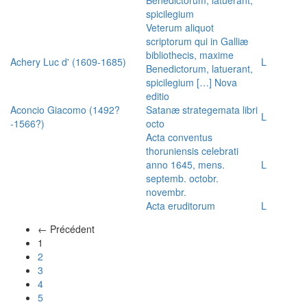
spicilegium
Veterum aliquot
scriptorum qui in Galliæ
bibliothecis, maxime
Achery Luc d' (1609-1685)
L
Benedictorum, latuerant,
spicilegium […] Nova
editio
Aconcio Giacomo (1492?
Satanæ strategemata libri
L
-1566?)
octo
Acta conventus
thoruniensis celebrati
anno 1645, mens.
L
septemb. octobr.
novembr.
Acta eruditorum
L
← Précédent
(actuel)
1
2
3
4
5