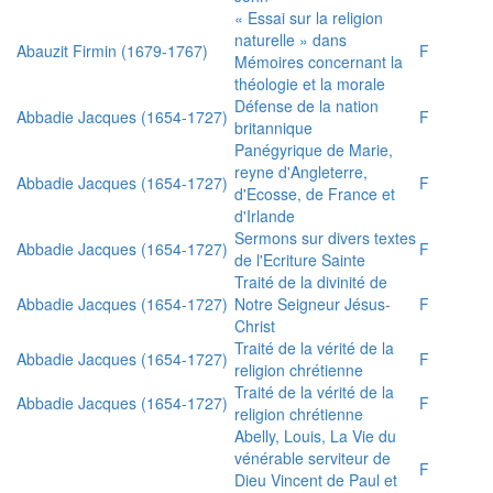
« Essai sur la religion
naturelle » dans
Abauzit Firmin (1679-1767)
F
Mémoires concernant la
théologie et la morale
Défense de la nation
Abbadie Jacques (1654-1727)
F
britannique
Panégyrique de Marie,
reyne d'Angleterre,
Abbadie Jacques (1654-1727)
F
d'Ecosse, de France et
d'Irlande
Sermons sur divers textes
Abbadie Jacques (1654-1727)
F
de l'Ecriture Sainte
Traité de la divinité de
Abbadie Jacques (1654-1727)
Notre Seigneur Jésus-
F
Christ
Traité de la vérité de la
Abbadie Jacques (1654-1727)
F
religion chrétienne
Traité de la vérité de la
Abbadie Jacques (1654-1727)
F
religion chrétienne
Abelly, Louis, La Vie du
vénérable serviteur de
F
Dieu Vincent de Paul et