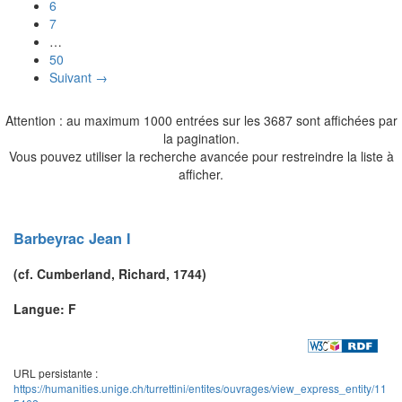
6
7
…
50
Suivant →
Attention : au maximum 1000 entrées sur les 3687 sont affichées par
la pagination.
Vous pouvez utiliser la recherche avancée pour restreindre la liste à
afficher.
Barbeyrac
Jean I
(cf.
Cumberland
, Richard, 1744)
Langue: F
URL persistante :
https://humanities.unige.ch/turrettini/entites/ouvrages/view_express_entity/11