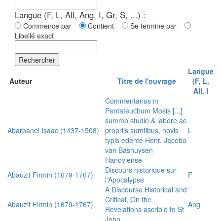
Langue (F, L, All, Ang, I, Gr, S, ...) :
Commence par
Contient
Se termine par
Libellé exact
Rechercher
Langue
Auteur
Titre de l'ouvrage
(F, L,
All, I
Commentarius in
Pentateuchum Mosis [...]
summo studio & labore ac
Abarbanel Isaac (1437-1508)
propriis sumtibus, novis
L
typis edente Henr. Jacobo
van Bashuysen
Hanoviense
Discours historique sur
Abauzit Firmin (1679-1767)
F
l'Apocalypse
A Discourse Historical and
Critical, On the
Abauzit Firmin (1679-1767)
Ang
Revelations ascrib'd to St
John