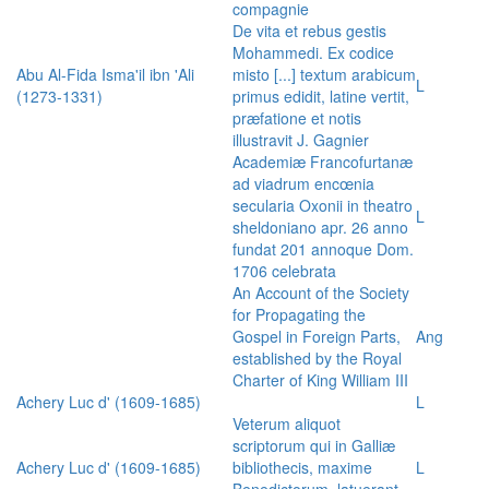
compagnie
De vita et rebus gestis
Mohammedi. Ex codice
Abu Al-Fida Isma'il ibn 'Ali
misto [...] textum arabicum
L
(1273-1331)
primus edidit, latine vertit,
præfatione et notis
illustravit J. Gagnier
Academiæ Francofurtanæ
ad viadrum encœnia
secularia Oxonii in theatro
L
sheldoniano apr. 26 anno
fundat 201 annoque Dom.
1706 celebrata
An Account of the Society
for Propagating the
Gospel in Foreign Parts,
Ang
established by the Royal
Charter of King William III
Achery Luc d' (1609-1685)
L
Veterum aliquot
scriptorum qui in Galliæ
Achery Luc d' (1609-1685)
bibliothecis, maxime
L
Benedictorum, latuerant,