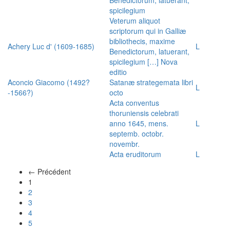
spicilegium
Veterum aliquot
scriptorum qui in Galliæ
bibliothecis, maxime
Achery Luc d' (1609-1685)
L
Benedictorum, latuerant,
spicilegium […] Nova
editio
Aconcio Giacomo (1492?
Satanæ strategemata libri
L
-1566?)
octo
Acta conventus
thoruniensis celebrati
anno 1645, mens.
L
septemb. octobr.
novembr.
Acta eruditorum
L
← Précédent
(actuel)
1
2
3
4
5