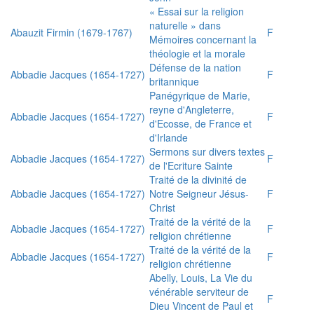
« Essai sur la religion
naturelle » dans
Abauzit Firmin (1679-1767)
F
Mémoires concernant la
théologie et la morale
Défense de la nation
Abbadie Jacques (1654-1727)
F
britannique
Panégyrique de Marie,
reyne d'Angleterre,
Abbadie Jacques (1654-1727)
F
d'Ecosse, de France et
d'Irlande
Sermons sur divers textes
Abbadie Jacques (1654-1727)
F
de l'Ecriture Sainte
Traité de la divinité de
Abbadie Jacques (1654-1727)
Notre Seigneur Jésus-
F
Christ
Traité de la vérité de la
Abbadie Jacques (1654-1727)
F
religion chrétienne
Traité de la vérité de la
Abbadie Jacques (1654-1727)
F
religion chrétienne
Abelly, Louis, La Vie du
vénérable serviteur de
F
Dieu Vincent de Paul et