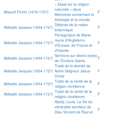
« Essai sur la religion
naturelle » dans
Abauzit Firmin (1679-1767)
F
Mémoires concernant la
théologie et la morale
Défense de la nation
Abbadie Jacques (1654-1727)
F
britannique
Panégyrique de Marie,
reyne d'Angleterre,
Abbadie Jacques (1654-1727)
F
d'Ecosse, de France et
d'Irlande
Sermons sur divers textes
Abbadie Jacques (1654-1727)
F
de l'Ecriture Sainte
Traité de la divinité de
Abbadie Jacques (1654-1727)
Notre Seigneur Jésus-
F
Christ
Traité de la vérité de la
Abbadie Jacques (1654-1727)
F
religion chrétienne
Traité de la vérité de la
Abbadie Jacques (1654-1727)
F
religion chrétienne
Abelly, Louis, La Vie du
vénérable serviteur de
F
Dieu Vincent de Paul et