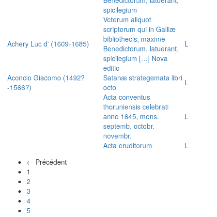
spicilegium
Veterum aliquot
scriptorum qui in Galliæ
bibliothecis, maxime
Achery Luc d' (1609-1685)
L
Benedictorum, latuerant,
spicilegium […] Nova
editio
Aconcio Giacomo (1492?
Satanæ strategemata libri
L
-1566?)
octo
Acta conventus
thoruniensis celebrati
anno 1645, mens.
L
septemb. octobr.
novembr.
Acta eruditorum
L
← Précédent
(actuel)
1
2
3
4
5