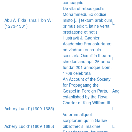
compagnie
De vita et rebus gestis
Mohammedi. Ex codice
Abu Al-Fida Isma'il ibn 'Ali
misto [...] textum arabicum
L
(1273-1331)
primus edidit, latine vertit,
præfatione et notis
illustravit J. Gagnier
Academiæ Francofurtanæ
ad viadrum encœnia
secularia Oxonii in theatro
L
sheldoniano apr. 26 anno
fundat 201 annoque Dom.
1706 celebrata
An Account of the Society
for Propagating the
Gospel in Foreign Parts,
Ang
established by the Royal
Charter of King William III
Achery Luc d' (1609-1685)
L
Veterum aliquot
scriptorum qui in Galliæ
Achery Luc d' (1609-1685)
bibliothecis, maxime
L
Benedictorum, latuerant,