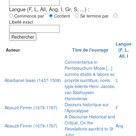
Langue (F, L, All, Ang, I, Gr, S, ...) :
Commence par
Contient
Se termine par
Libellé exact
Rechercher
Langue
Auteur
Titre de l'ouvrage
(F, L,
All, I
Commentarius in
Pentateuchum Mosis [...]
summo studio & labore ac
Abarbanel Isaac (1437-1508)
propriis sumtibus, novis
L
typis edente Henr. Jacobo
van Bashuysen
Hanoviense
Discours historique sur
Abauzit Firmin (1679-1767)
F
l'Apocalypse
A Discourse Historical and
Critical, On the
Abauzit Firmin (1679-1767)
Ang
Revelations ascrib'd to St
John