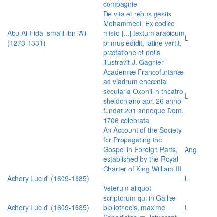
compagnie
De vita et rebus gestis
Mohammedi. Ex codice
Abu Al-Fida Isma'il ibn 'Ali
misto [...] textum arabicum
L
(1273-1331)
primus edidit, latine vertit,
præfatione et notis
illustravit J. Gagnier
Academiæ Francofurtanæ
ad viadrum encœnia
secularia Oxonii in theatro
L
sheldoniano apr. 26 anno
fundat 201 annoque Dom.
1706 celebrata
An Account of the Society
for Propagating the
Gospel in Foreign Parts,
Ang
established by the Royal
Charter of King William III
Achery Luc d' (1609-1685)
L
Veterum aliquot
scriptorum qui in Galliæ
Achery Luc d' (1609-1685)
bibliothecis, maxime
L
Benedictorum, latuerant,