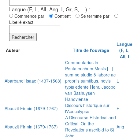
Langue (F, L, All, Ang, I, Gr, S, ...) :
Commence par
Contient
Se termine par
Libellé exact
Rechercher
Langue
Auteur
Titre de l'ouvrage
(F, L,
All, I
Commentarius in
Pentateuchum Mosis [...]
summo studio & labore ac
Abarbanel Isaac (1437-1508)
propriis sumtibus, novis
L
typis edente Henr. Jacobo
van Bashuysen
Hanoviense
Discours historique sur
Abauzit Firmin (1679-1767)
F
l'Apocalypse
A Discourse Historical and
Critical, On the
Abauzit Firmin (1679-1767)
Ang
Revelations ascrib'd to St
John