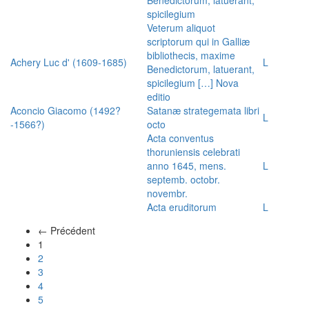
spicilegium
Veterum aliquot
scriptorum qui in Galliæ
bibliothecis, maxime
Achery Luc d' (1609-1685)
L
Benedictorum, latuerant,
spicilegium […] Nova
editio
Aconcio Giacomo (1492?
Satanæ strategemata libri
L
-1566?)
octo
Acta conventus
thoruniensis celebrati
anno 1645, mens.
L
septemb. octobr.
novembr.
Acta eruditorum
L
← Précédent
(actuel)
1
2
3
4
5