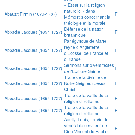
« Essai sur la religion
naturelle » dans
Abauzit Firmin (1679-1767)
F
Mémoires concernant la
théologie et la morale
Défense de la nation
Abbadie Jacques (1654-1727)
F
britannique
Panégyrique de Marie,
reyne d'Angleterre,
Abbadie Jacques (1654-1727)
F
d'Ecosse, de France et
d'Irlande
Sermons sur divers textes
Abbadie Jacques (1654-1727)
F
de l'Ecriture Sainte
Traité de la divinité de
Abbadie Jacques (1654-1727)
Notre Seigneur Jésus-
F
Christ
Traité de la vérité de la
Abbadie Jacques (1654-1727)
F
religion chrétienne
Traité de la vérité de la
Abbadie Jacques (1654-1727)
F
religion chrétienne
Abelly, Louis, La Vie du
vénérable serviteur de
F
Dieu Vincent de Paul et