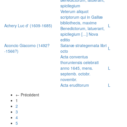
spicilegium
Veterum aliquot
scriptorum qui in Galliæ
bibliothecis, maxime
Achery Luc d' (1609-1685)
L
Benedictorum, latuerant,
spicilegium […] Nova
editio
Aconcio Giacomo (1492?
Satanæ strategemata libri
L
-1566?)
octo
Acta conventus
thoruniensis celebrati
anno 1645, mens.
L
septemb. octobr.
novembr.
Acta eruditorum
L
← Précédent
(actuel)
1
2
3
4
5