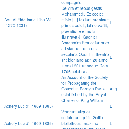
compagnie
De vita et rebus gestis
Mohammedi. Ex codice
Abu Al-Fida Isma'il ibn 'Ali
misto [...] textum arabicum
L
(1273-1331)
primus edidit, latine vertit,
præfatione et notis
illustravit J. Gagnier
Academiæ Francofurtanæ
ad viadrum encœnia
secularia Oxonii in theatro
L
sheldoniano apr. 26 anno
fundat 201 annoque Dom.
1706 celebrata
An Account of the Society
for Propagating the
Gospel in Foreign Parts,
Ang
established by the Royal
Charter of King William III
Achery Luc d' (1609-1685)
L
Veterum aliquot
scriptorum qui in Galliæ
Achery Luc d' (1609-1685)
bibliothecis, maxime
L
Benedictorum, latuerant,