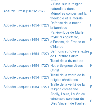
« Essai sur la religion
naturelle » dans
Abauzit Firmin (1679-1767)
F
Mémoires concernant la
théologie et la morale
Défense de la nation
Abbadie Jacques (1654-1727)
F
britannique
Panégyrique de Marie,
reyne d'Angleterre,
Abbadie Jacques (1654-1727)
F
d'Ecosse, de France et
d'Irlande
Sermons sur divers textes
Abbadie Jacques (1654-1727)
F
de l'Ecriture Sainte
Traité de la divinité de
Abbadie Jacques (1654-1727)
Notre Seigneur Jésus-
F
Christ
Traité de la vérité de la
Abbadie Jacques (1654-1727)
F
religion chrétienne
Traité de la vérité de la
Abbadie Jacques (1654-1727)
F
religion chrétienne
Abelly, Louis, La Vie du
vénérable serviteur de
F
Dieu Vincent de Paul et