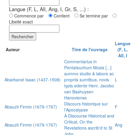
Langue (F, L, All, Ang, I, Gr, S, ...) :
Commence par
Contient
Se termine par
Libellé exact
Rechercher
Langue
Auteur
Titre de l'ouvrage
(F, L,
All, I
Commentarius in
Pentateuchum Mosis [...]
summo studio & labore ac
Abarbanel Isaac (1437-1508)
propriis sumtibus, novis
L
typis edente Henr. Jacobo
van Bashuysen
Hanoviense
Discours historique sur
Abauzit Firmin (1679-1767)
F
l'Apocalypse
A Discourse Historical and
Critical, On the
Abauzit Firmin (1679-1767)
Ang
Revelations ascrib'd to St
John