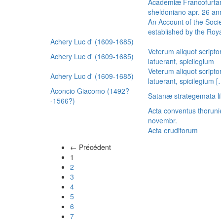
Academiæ Francofurtan
sheldoniano apr. 26 a
An Account of the Socie
established by the Royal
Achery Luc d' (1609-1685)
Veterum aliquot scripto
Achery Luc d' (1609-1685)
latuerant, spicilegium
Veterum aliquot scripto
Achery Luc d' (1609-1685)
latuerant, spicilegium 
Aconcio Giacomo (1492?
Satanæ strategemata li
-1566?)
Acta conventus thoruni
novembr.
Acta eruditorum
← Précédent
(actuel)
1
2
3
4
5
6
7