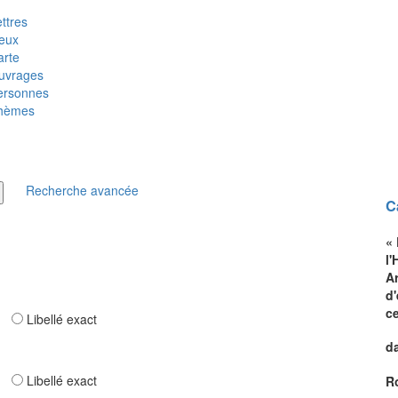
ttres
ieux
arte
uvrages
ersonnes
hèmes
Recherche avancée
C
«
l'
Ar
d
ce
ar
Libellé exact
d
ar
Libellé exact
R