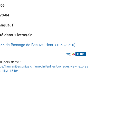
706
.73-84
angue: F
té dans 1 lettre(s):
55 de Basnage de Beauval Henri (1656-1710)
L persistante :
tps://humanities.unige.ch/turrettini/entites/ouvrages/view_expres
entity/115404