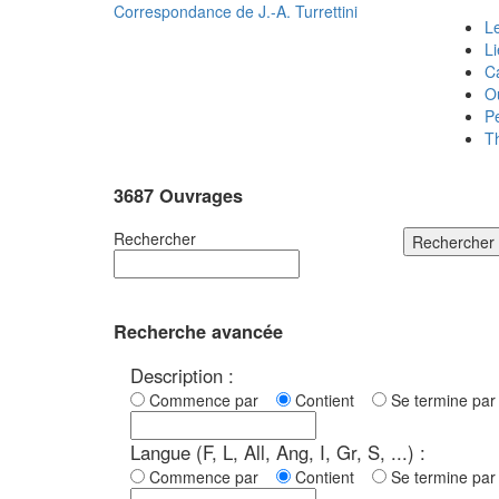
Correspondance de
J.-A. Turrettini
Le
L
C
O
P
T
3687 Ouvrages
Rechercher
Rechercher
Recherche avancée
Description :
Commence par
Contient
Se termine p
Langue (F, L, All, Ang, I, Gr, S, ...) :
Commence par
Contient
Se termine p