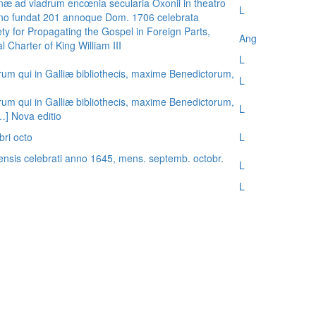
æ ad viadrum encœnia secularia Oxonii in theatro
L
nno fundat 201 annoque Dom. 1706 celebrata
ty for Propagating the Gospel in Foreign Parts,
Ang
 Charter of King William III
L
rum qui in Galliæ bibliothecis, maxime Benedictorum,
L
rum qui in Galliæ bibliothecis, maxime Benedictorum,
L
[…] Nova editio
bri octo
L
ensis celebrati anno 1645, mens. septemb. octobr.
L
L