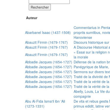
Rechercher
Auteur
Commentarius in Penta
Abarbanel Isaac (1437-1508)
propriis sumtibus, nov
Hanoviense
Abauzit Firmin (1679-1767)
Discours historique sur
Abauzit Firmin (1679-1767)
A Discourse Historical 
« Essai sur la religion
Abauzit Firmin (1679-1767)
la morale
Abbadie Jacques (1654-1727)
Défense de la nation b
Abbadie Jacques (1654-1727)
Panégyrique de Marie, 
Abbadie Jacques (1654-1727)
Sermons sur divers text
Abbadie Jacques (1654-1727)
Traité de la divinité d
Abbadie Jacques (1654-1727)
Traité de la vérité de la
Abbadie Jacques (1654-1727)
Traité de la vérité de la
Abelly, Louis, La Vie d
compagnie
Abu Al-Fida Isma'il ibn 'Ali
De vita et rebus gesti
(1273-1331)
primus edidit, latine ver