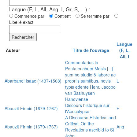
Langue (F, L, All, Ang, I, Gr, S, ...) :
Commence par
Contient
Se termine par
Libellé exact
Rechercher
Langue
Auteur
Titre de l'ouvrage
(F, L,
All, I
Commentarius in
Pentateuchum Mosis [...]
summo studio & labore ac
Abarbanel Isaac (1437-1508)
propriis sumtibus, novis
L
typis edente Henr. Jacobo
van Bashuysen
Hanoviense
Discours historique sur
Abauzit Firmin (1679-1767)
F
l'Apocalypse
A Discourse Historical and
Critical, On the
Abauzit Firmin (1679-1767)
Ang
Revelations ascrib'd to St
John