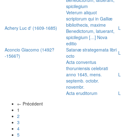
spicilegium
Veterum aliquot
scriptorum qui in Galliæ
bibliothecis, maxime
Achery Luc d' (1609-1685)
L
Benedictorum, latuerant,
spicilegium […] Nova
editio
Aconcio Giacomo (1492?
Satanæ strategemata libri
L
-1566?)
octo
Acta conventus
thoruniensis celebrati
anno 1645, mens.
L
septemb. octobr.
novembr.
Acta eruditorum
L
← Précédent
(actuel)
1
2
3
4
5