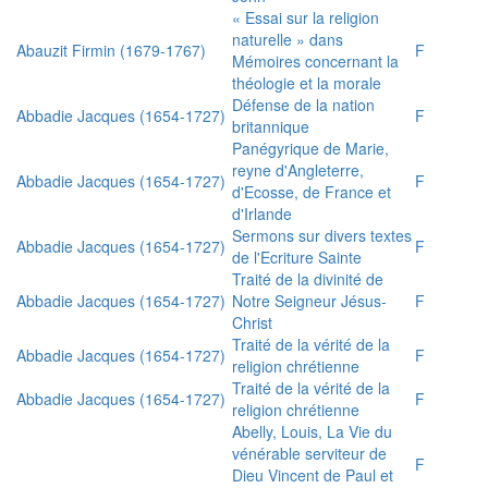
« Essai sur la religion
naturelle » dans
Abauzit Firmin (1679-1767)
F
Mémoires concernant la
théologie et la morale
Défense de la nation
Abbadie Jacques (1654-1727)
F
britannique
Panégyrique de Marie,
reyne d'Angleterre,
Abbadie Jacques (1654-1727)
F
d'Ecosse, de France et
d'Irlande
Sermons sur divers textes
Abbadie Jacques (1654-1727)
F
de l'Ecriture Sainte
Traité de la divinité de
Abbadie Jacques (1654-1727)
Notre Seigneur Jésus-
F
Christ
Traité de la vérité de la
Abbadie Jacques (1654-1727)
F
religion chrétienne
Traité de la vérité de la
Abbadie Jacques (1654-1727)
F
religion chrétienne
Abelly, Louis, La Vie du
vénérable serviteur de
F
Dieu Vincent de Paul et