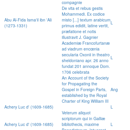
compagnie
De vita et rebus gestis
Mohammedi. Ex codice
Abu Al-Fida Isma'il ibn 'Ali
misto [...] textum arabicum
L
(1273-1331)
primus edidit, latine vertit,
præfatione et notis
illustravit J. Gagnier
Academiæ Francofurtanæ
ad viadrum encœnia
secularia Oxonii in theatro
L
sheldoniano apr. 26 anno
fundat 201 annoque Dom.
1706 celebrata
An Account of the Society
for Propagating the
Gospel in Foreign Parts,
Ang
established by the Royal
Charter of King William III
Achery Luc d' (1609-1685)
L
Veterum aliquot
scriptorum qui in Galliæ
Achery Luc d' (1609-1685)
bibliothecis, maxime
L
Benedictorum, latuerant,