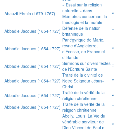
« Essai sur la religion
naturelle » dans
Abauzit Firmin (1679-1767)
F
Mémoires concernant la
théologie et la morale
Défense de la nation
Abbadie Jacques (1654-1727)
F
britannique
Panégyrique de Marie,
reyne d'Angleterre,
Abbadie Jacques (1654-1727)
F
d'Ecosse, de France et
d'Irlande
Sermons sur divers textes
Abbadie Jacques (1654-1727)
F
de l'Ecriture Sainte
Traité de la divinité de
Abbadie Jacques (1654-1727)
Notre Seigneur Jésus-
F
Christ
Traité de la vérité de la
Abbadie Jacques (1654-1727)
F
religion chrétienne
Traité de la vérité de la
Abbadie Jacques (1654-1727)
F
religion chrétienne
Abelly, Louis, La Vie du
vénérable serviteur de
F
Dieu Vincent de Paul et