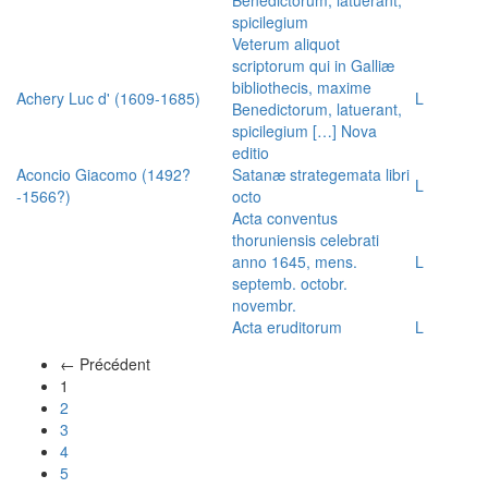
spicilegium
Veterum aliquot
scriptorum qui in Galliæ
bibliothecis, maxime
Achery Luc d' (1609-1685)
L
Benedictorum, latuerant,
spicilegium […] Nova
editio
Aconcio Giacomo (1492?
Satanæ strategemata libri
L
-1566?)
octo
Acta conventus
thoruniensis celebrati
anno 1645, mens.
L
septemb. octobr.
novembr.
Acta eruditorum
L
← Précédent
(actuel)
1
2
3
4
5