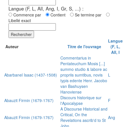
Langue (F, L, All, Ang, I, Gr, S, ...) :
Commence par
Contient
Se termine par
Libellé exact
Rechercher
Langue
Auteur
Titre de l'ouvrage
(F, L,
All, I
Commentarius in
Pentateuchum Mosis [...]
summo studio & labore ac
Abarbanel Isaac (1437-1508)
propriis sumtibus, novis
L
typis edente Henr. Jacobo
van Bashuysen
Hanoviense
Discours historique sur
Abauzit Firmin (1679-1767)
F
l'Apocalypse
A Discourse Historical and
Critical, On the
Abauzit Firmin (1679-1767)
Ang
Revelations ascrib'd to St
John