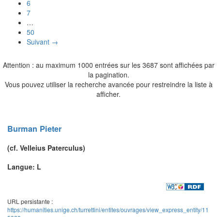
6
7
…
50
Suivant →
Attention : au maximum 1000 entrées sur les 3687 sont affichées par
la pagination.
Vous pouvez utiliser la recherche avancée pour restreindre la liste à
afficher.
Burman
Pieter
(cf.
Velleius Paterculus
)
Langue: L
URL persistante :
https://humanities.unige.ch/turrettini/entites/ouvrages/view_express_entity/11