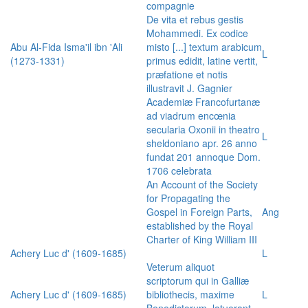
compagnie
De vita et rebus gestis
Mohammedi. Ex codice
Abu Al-Fida Isma'il ibn 'Ali
misto [...] textum arabicum
L
(1273-1331)
primus edidit, latine vertit,
præfatione et notis
illustravit J. Gagnier
Academiæ Francofurtanæ
ad viadrum encœnia
secularia Oxonii in theatro
L
sheldoniano apr. 26 anno
fundat 201 annoque Dom.
1706 celebrata
An Account of the Society
for Propagating the
Gospel in Foreign Parts,
Ang
established by the Royal
Charter of King William III
Achery Luc d' (1609-1685)
L
Veterum aliquot
scriptorum qui in Galliæ
Achery Luc d' (1609-1685)
bibliothecis, maxime
L
Benedictorum, latuerant,