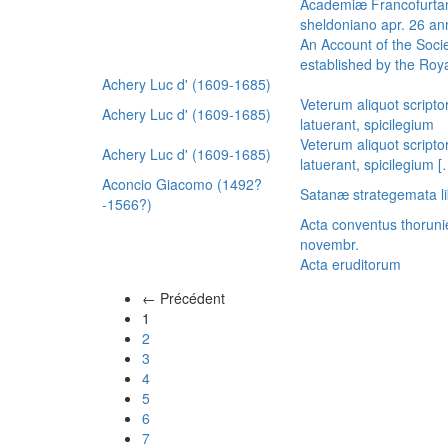
Academiæ Francofurtan
sheldoniano apr. 26 a
An Account of the Socie
established by the Royal
Achery Luc d' (1609-1685)
Veterum aliquot scripto
Achery Luc d' (1609-1685)
latuerant, spicilegium
Veterum aliquot scripto
Achery Luc d' (1609-1685)
latuerant, spicilegium 
Aconcio Giacomo (1492?
Satanæ strategemata li
-1566?)
Acta conventus thoruni
novembr.
Acta eruditorum
← Précédent
(actuel)
1
2
3
4
5
6
7