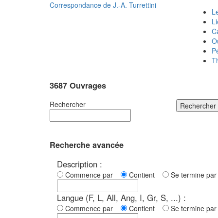
Correspondance de
J.-A. Turrettini
Le
L
C
O
P
T
3687 Ouvrages
Rechercher
Rechercher
Recherche avancée
Description :
Commence par
Contient
Se termine p
Langue (F, L, All, Ang, I, Gr, S, ...) :
Commence par
Contient
Se termine p