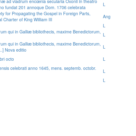
æ ad viadrum encœnia secularia Oxonii in theatro
L
nno fundat 201 annoque Dom. 1706 celebrata
ty for Propagating the Gospel in Foreign Parts,
Ang
 Charter of King William III
L
rum qui in Galliæ bibliothecis, maxime Benedictorum,
L
rum qui in Galliæ bibliothecis, maxime Benedictorum,
L
[…] Nova editio
bri octo
L
ensis celebrati anno 1645, mens. septemb. octobr.
L
L