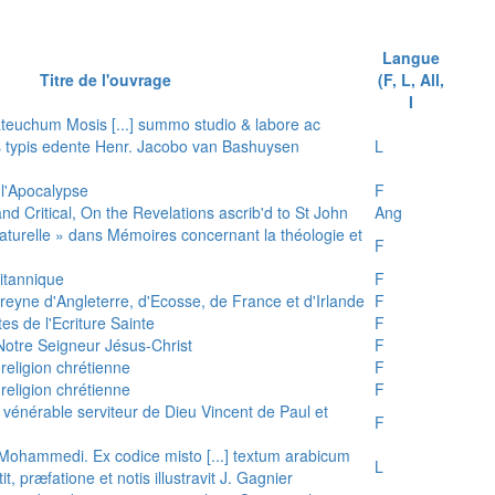
Langue
Titre de l'ouvrage
(F, L, All,
I
teuchum Mosis [...] summo studio & labore ac
is typis edente Henr. Jacobo van Bashuysen
L
 l'Apocalypse
F
and Critical, On the Revelations ascrib'd to St John
Ang
 naturelle » dans Mémoires concernant la théologie et
F
ritannique
F
reyne d'Angleterre, d'Ecosse, de France et d'Irlande
F
es de l'Ecriture Sainte
F
e Notre Seigneur Jésus-Christ
F
 religion chrétienne
F
 religion chrétienne
F
u vénérable serviteur de Dieu Vincent de Paul et
F
s Mohammedi. Ex codice misto [...] textum arabicum
L
tit, præfatione et notis illustravit J. Gagnier