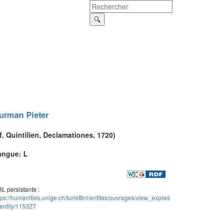
urman
Pieter
f.
Quintilien
,
Declamationes
, 1720)
angue: L
L persistante :
tps://humanities.unige.ch/turrettini/entites/ouvrages/view_expres
entity/115327