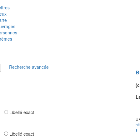
ttres
ieux
arte
uvrages
ersonnes
hèmes
Recherche avancée
B
(c
L
ar
Libellé exact
UR
ht
s_
ar
Libellé exact