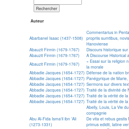
Rechercher
Auteur
Commentarius in Penta
Abarbanel Isaac (1437-1508)
propriis sumtibus, nov
Hanoviense
Abauzit Firmin (1679-1767)
Discours historique sur
Abauzit Firmin (1679-1767)
A Discourse Historical 
« Essai sur la religion
Abauzit Firmin (1679-1767)
la morale
Abbadie Jacques (1654-1727)
Défense de la nation b
Abbadie Jacques (1654-1727)
Panégyrique de Marie, 
Abbadie Jacques (1654-1727)
Sermons sur divers text
Abbadie Jacques (1654-1727)
Traité de la divinité d
Abbadie Jacques (1654-1727)
Traité de la vérité de la
Abbadie Jacques (1654-1727)
Traité de la vérité de la
Abelly, Louis, La Vie d
compagnie
Abu Al-Fida Isma'il ibn 'Ali
De vita et rebus gesti
(1273-1331)
primus edidit, latine ver