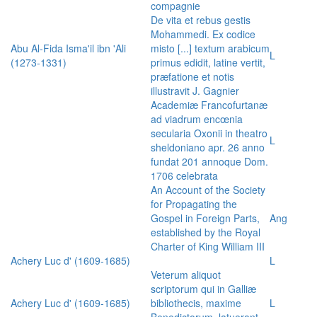
compagnie
De vita et rebus gestis
Mohammedi. Ex codice
Abu Al-Fida Isma'il ibn 'Ali
misto [...] textum arabicum
L
(1273-1331)
primus edidit, latine vertit,
præfatione et notis
illustravit J. Gagnier
Academiæ Francofurtanæ
ad viadrum encœnia
secularia Oxonii in theatro
L
sheldoniano apr. 26 anno
fundat 201 annoque Dom.
1706 celebrata
An Account of the Society
for Propagating the
Gospel in Foreign Parts,
Ang
established by the Royal
Charter of King William III
Achery Luc d' (1609-1685)
L
Veterum aliquot
scriptorum qui in Galliæ
Achery Luc d' (1609-1685)
bibliothecis, maxime
L
Benedictorum, latuerant,