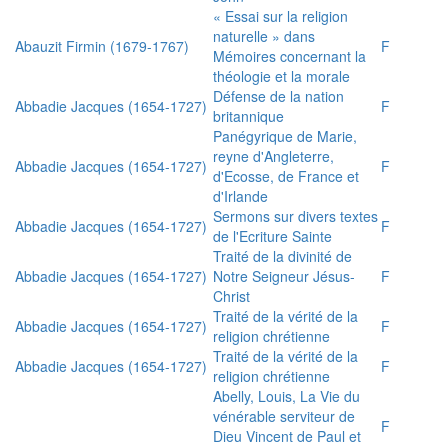
« Essai sur la religion
naturelle » dans
Abauzit Firmin (1679-1767)
F
Mémoires concernant la
théologie et la morale
Défense de la nation
Abbadie Jacques (1654-1727)
F
britannique
Panégyrique de Marie,
reyne d'Angleterre,
Abbadie Jacques (1654-1727)
F
d'Ecosse, de France et
d'Irlande
Sermons sur divers textes
Abbadie Jacques (1654-1727)
F
de l'Ecriture Sainte
Traité de la divinité de
Abbadie Jacques (1654-1727)
Notre Seigneur Jésus-
F
Christ
Traité de la vérité de la
Abbadie Jacques (1654-1727)
F
religion chrétienne
Traité de la vérité de la
Abbadie Jacques (1654-1727)
F
religion chrétienne
Abelly, Louis, La Vie du
vénérable serviteur de
F
Dieu Vincent de Paul et