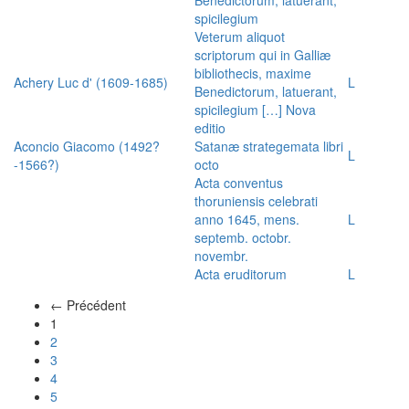
spicilegium
Veterum aliquot
scriptorum qui in Galliæ
bibliothecis, maxime
Achery Luc d' (1609-1685)
L
Benedictorum, latuerant,
spicilegium […] Nova
editio
Aconcio Giacomo (1492?
Satanæ strategemata libri
L
-1566?)
octo
Acta conventus
thoruniensis celebrati
anno 1645, mens.
L
septemb. octobr.
novembr.
Acta eruditorum
L
← Précédent
(actuel)
1
2
3
4
5