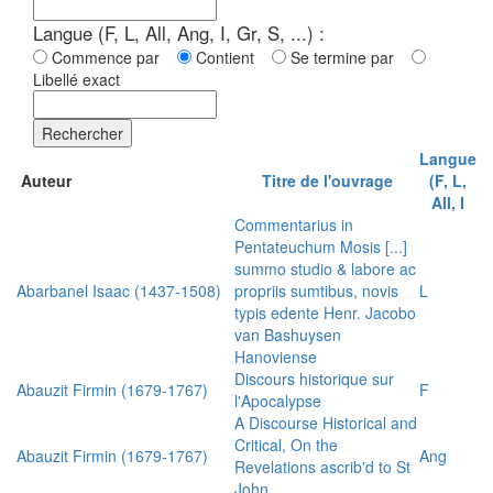
Langue (F, L, All, Ang, I, Gr, S, ...) :
Commence par
Contient
Se termine par
Libellé exact
Rechercher
Langue
Auteur
Titre de l'ouvrage
(F, L,
All, I
Commentarius in
Pentateuchum Mosis [...]
summo studio & labore ac
Abarbanel Isaac (1437-1508)
propriis sumtibus, novis
L
typis edente Henr. Jacobo
van Bashuysen
Hanoviense
Discours historique sur
Abauzit Firmin (1679-1767)
F
l'Apocalypse
A Discourse Historical and
Critical, On the
Abauzit Firmin (1679-1767)
Ang
Revelations ascrib'd to St
John