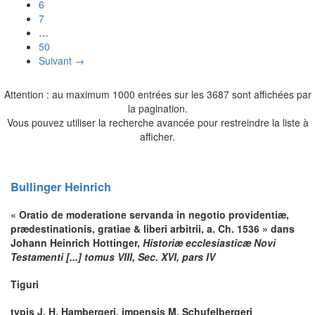
6
7
…
50
Suivant →
Attention : au maximum 1000 entrées sur les 3687 sont affichées par
la pagination.
Vous pouvez utiliser la recherche avancée pour restreindre la liste à
afficher.
Bullinger
Heinrich
« Oratio de moderatione servanda in negotio providentiæ,
prædestinationis, gratiae & liberi arbitrii, a. Ch. 1536 » dans
Johann Heinrich
Hottinger
,
Historiæ ecclesiasticæ Novi
Testamenti [...] tomus VIII, Sec. XVI, pars IV
Tiguri
typis J. H. Hambergeri, impensis M. Schufelbergeri