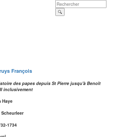
ruys
François
stoire des papes depuis St Pierre jusqu'à Benoît
II inclusivement
a Haye
 Scheurleer
732-1734
vol.