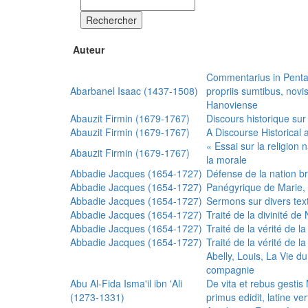
Rechercher
Auteur
Commentarius in Penta
Abarbanel Isaac (1437-1508)
propriis sumtibus, nov
Hanoviense
Abauzit Firmin (1679-1767)
Discours historique sur
Abauzit Firmin (1679-1767)
A Discourse Historical 
« Essai sur la religion
Abauzit Firmin (1679-1767)
la morale
Abbadie Jacques (1654-1727)
Défense de la nation b
Abbadie Jacques (1654-1727)
Panégyrique de Marie, 
Abbadie Jacques (1654-1727)
Sermons sur divers text
Abbadie Jacques (1654-1727)
Traité de la divinité d
Abbadie Jacques (1654-1727)
Traité de la vérité de la
Abbadie Jacques (1654-1727)
Traité de la vérité de la
Abelly, Louis, La Vie d
compagnie
Abu Al-Fida Isma'il ibn 'Ali
De vita et rebus gesti
(1273-1331)
primus edidit, latine ver