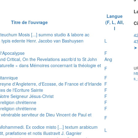
L
Langue
Titre de l'ouvrage
(F, L, All,
Ci
I
teuchum Mosis [...] summo studio & labore ac
42
is typis edente Henr. Jacobo van Bashuysen
L
43
➤ 
 l'Apocalypse
F
and Critical, On the Revelations ascrib'd to St John
Ang
 naturelle » dans Mémoires concernant la théologie et
F
UR
ht
ritannique
F
s_
reyne d'Angleterre, d'Ecosse, de France et d'Irlande
F
es de l'Ecriture Sainte
F
e Notre Seigneur Jésus-Christ
F
 religion chrétienne
F
 religion chrétienne
F
u vénérable serviteur de Dieu Vincent de Paul et
F
s Mohammedi. Ex codice misto [...] textum arabicum
L
tit, præfatione et notis illustravit J. Gagnier