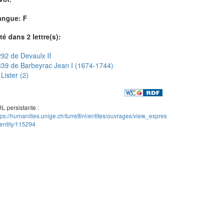
angue: F
té dans 2 lettre(s):
92 de Devaulx II
39 de Barbeyrac Jean I (1674-1744)
Lister (2)
L persistante :
tps://humanities.unige.ch/turrettini/entites/ouvrages/view_expres
entity/115294