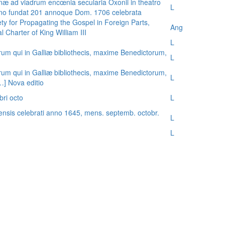
æ ad viadrum encœnia secularia Oxonii in theatro
L
nno fundat 201 annoque Dom. 1706 celebrata
ty for Propagating the Gospel in Foreign Parts,
Ang
 Charter of King William III
L
rum qui in Galliæ bibliothecis, maxime Benedictorum,
L
rum qui in Galliæ bibliothecis, maxime Benedictorum,
L
[…] Nova editio
bri octo
L
ensis celebrati anno 1645, mens. septemb. octobr.
L
L