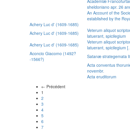
Academiæ Francofurtan
sheldoniano apr. 26 a
An Account of the Socie
established by the Royal
Achery Luc d' (1609-1685)
Veterum aliquot scripto
Achery Luc d' (1609-1685)
latuerant, spicilegium
Veterum aliquot scripto
Achery Luc d' (1609-1685)
latuerant, spicilegium 
Aconcio Giacomo (1492?
Satanæ strategemata li
-1566?)
Acta conventus thoruni
novembr.
Acta eruditorum
← Précédent
(actuel)
1
2
3
4
5
6
7