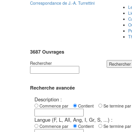
Correspondance de
J.-A. Turrettini
Le
L
C
O
P
T
3687 Ouvrages
Rechercher
Rechercher
Recherche avancée
Description :
Commence par
Contient
Se termine p
Langue (F, L, All, Ang, I, Gr, S, ...) :
Commence par
Contient
Se termine p