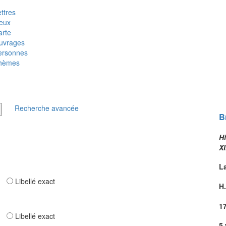
ttres
ieux
arte
uvrages
ersonnes
hèmes
Recherche avancée
B
Hi
XI
L
ar
Libellé exact
H.
1
ar
Libellé exact
5 