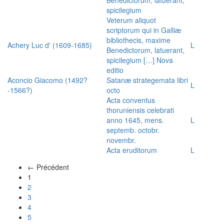
spicilegium
Veterum aliquot
scriptorum qui in Galliæ
bibliothecis, maxime
Achery Luc d' (1609-1685)
L
Benedictorum, latuerant,
spicilegium […] Nova
editio
Aconcio Giacomo (1492?
Satanæ strategemata libri
L
-1566?)
octo
Acta conventus
thoruniensis celebrati
anno 1645, mens.
L
septemb. octobr.
novembr.
Acta eruditorum
L
← Précédent
(actuel)
1
2
3
4
5