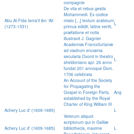
compagnie
De vita et rebus gestis
Mohammedi. Ex codice
Abu Al-Fida Isma'il ibn 'Ali
misto [...] textum arabicum
L
(1273-1331)
primus edidit, latine vertit,
præfatione et notis
illustravit J. Gagnier
Academiæ Francofurtanæ
ad viadrum encœnia
secularia Oxonii in theatro
L
sheldoniano apr. 26 anno
fundat 201 annoque Dom.
1706 celebrata
An Account of the Society
for Propagating the
Gospel in Foreign Parts,
Ang
established by the Royal
Charter of King William III
Achery Luc d' (1609-1685)
L
Veterum aliquot
scriptorum qui in Galliæ
Achery Luc d' (1609-1685)
bibliothecis, maxime
L
Benedictorum, latuerant,