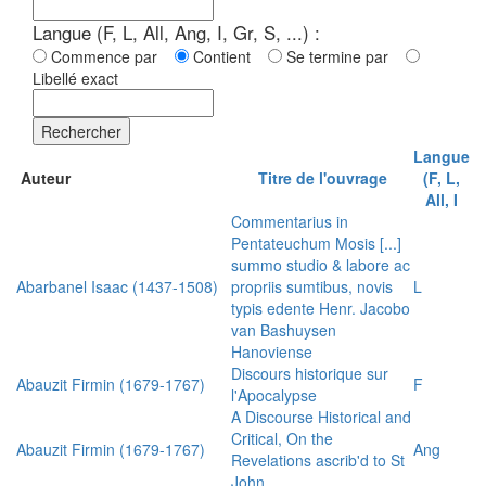
Langue (F, L, All, Ang, I, Gr, S, ...) :
Commence par
Contient
Se termine par
Libellé exact
Rechercher
Langue
Auteur
Titre de l'ouvrage
(F, L,
All, I
Commentarius in
Pentateuchum Mosis [...]
summo studio & labore ac
Abarbanel Isaac (1437-1508)
propriis sumtibus, novis
L
typis edente Henr. Jacobo
van Bashuysen
Hanoviense
Discours historique sur
Abauzit Firmin (1679-1767)
F
l'Apocalypse
A Discourse Historical and
Critical, On the
Abauzit Firmin (1679-1767)
Ang
Revelations ascrib'd to St
John