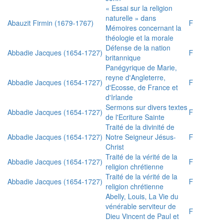
« Essai sur la religion
naturelle » dans
Abauzit Firmin (1679-1767)
F
Mémoires concernant la
théologie et la morale
Défense de la nation
Abbadie Jacques (1654-1727)
F
britannique
Panégyrique de Marie,
reyne d'Angleterre,
Abbadie Jacques (1654-1727)
F
d'Ecosse, de France et
d'Irlande
Sermons sur divers textes
Abbadie Jacques (1654-1727)
F
de l'Ecriture Sainte
Traité de la divinité de
Abbadie Jacques (1654-1727)
Notre Seigneur Jésus-
F
Christ
Traité de la vérité de la
Abbadie Jacques (1654-1727)
F
religion chrétienne
Traité de la vérité de la
Abbadie Jacques (1654-1727)
F
religion chrétienne
Abelly, Louis, La Vie du
vénérable serviteur de
F
Dieu Vincent de Paul et