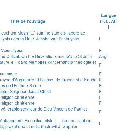
Langue
Titre de l'ouvrage
(F, L, All,
I
teuchum Mosis [...] summo studio & labore ac
is typis edente Henr. Jacobo van Bashuysen
L
 l'Apocalypse
F
and Critical, On the Revelations ascrib'd to St John
Ang
 naturelle » dans Mémoires concernant la théologie et
F
ritannique
F
reyne d'Angleterre, d'Ecosse, de France et d'Irlande
F
es de l'Ecriture Sainte
F
e Notre Seigneur Jésus-Christ
F
 religion chrétienne
F
 religion chrétienne
F
u vénérable serviteur de Dieu Vincent de Paul et
F
s Mohammedi. Ex codice misto [...] textum arabicum
L
tit, præfatione et notis illustravit J. Gagnier