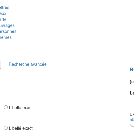
ttres
ieux
arte
uvrages
ersonnes
hèmes
Recherche avancée
B
(c
L
ar
Libellé exact
UR
ht
s_
ar
Libellé exact