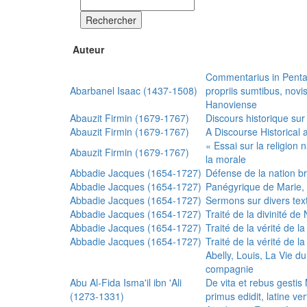
Rechercher
Auteur
Commentarius in Penta
Abarbanel Isaac (1437-1508)
propriis sumtibus, nov
Hanoviense
Abauzit Firmin (1679-1767)
Discours historique sur
Abauzit Firmin (1679-1767)
A Discourse Historical 
« Essai sur la religion
Abauzit Firmin (1679-1767)
la morale
Abbadie Jacques (1654-1727)
Défense de la nation b
Abbadie Jacques (1654-1727)
Panégyrique de Marie, 
Abbadie Jacques (1654-1727)
Sermons sur divers text
Abbadie Jacques (1654-1727)
Traité de la divinité d
Abbadie Jacques (1654-1727)
Traité de la vérité de la
Abbadie Jacques (1654-1727)
Traité de la vérité de la
Abelly, Louis, La Vie d
compagnie
Abu Al-Fida Isma'il ibn 'Ali
De vita et rebus gesti
(1273-1331)
primus edidit, latine ver