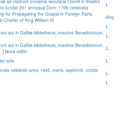
æ ad viadrum encœnia secularia Oxonii in theatro
L
nno fundat 201 annoque Dom. 1706 celebrata
ty for Propagating the Gospel in Foreign Parts,
Ang
 Charter of King William III
L
rum qui in Galliæ bibliothecis, maxime Benedictorum,
L
rum qui in Galliæ bibliothecis, maxime Benedictorum,
L
[…] Nova editio
bri octo
L
ensis celebrati anno 1645, mens. septemb. octobr.
L
L