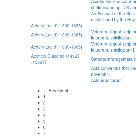
Academiæ Francofurtan
sheldoniano apr. 26 a
An Account of the Socie
established by the Royal
Achery Luc d' (1609-1685)
Veterum aliquot scripto
Achery Luc d' (1609-1685)
latuerant, spicilegium
Veterum aliquot scripto
Achery Luc d' (1609-1685)
latuerant, spicilegium 
Aconcio Giacomo (1492?
Satanæ strategemata li
-1566?)
Acta conventus thoruni
novembr.
Acta eruditorum
← Précédent
(actuel)
1
2
3
4
5
6
7