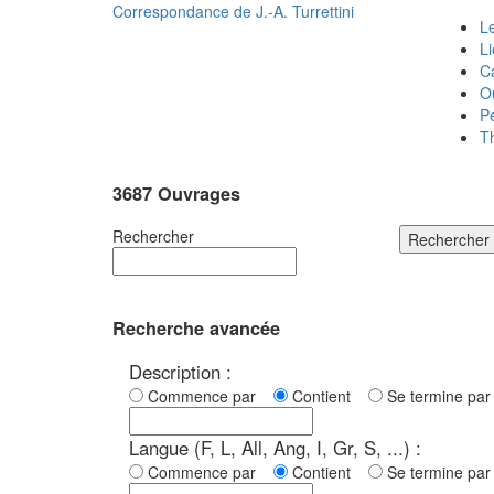
Correspondance de
J.-A. Turrettini
Le
L
C
O
P
T
3687 Ouvrages
Rechercher
Rechercher
Recherche avancée
Description :
Commence par
Contient
Se termine p
Langue (F, L, All, Ang, I, Gr, S, ...) :
Commence par
Contient
Se termine p