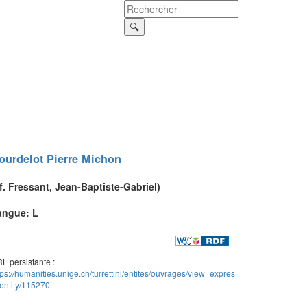
ourdelot
Pierre Michon
f.
Fressant
, Jean-Baptiste-Gabriel)
angue: L
L persistante :
tps://humanities.unige.ch/turrettini/entites/ouvrages/view_expres
entity/115270