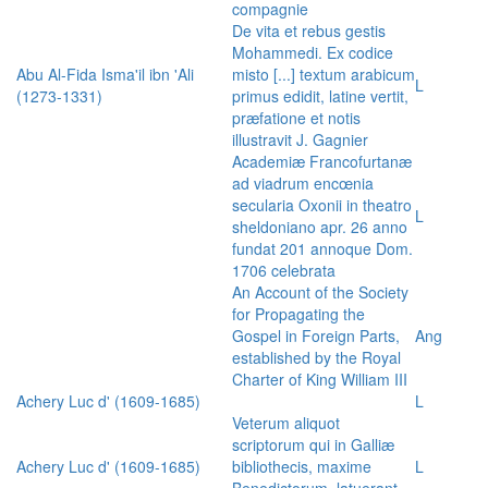
compagnie
De vita et rebus gestis
Mohammedi. Ex codice
Abu Al-Fida Isma'il ibn 'Ali
misto [...] textum arabicum
L
(1273-1331)
primus edidit, latine vertit,
præfatione et notis
illustravit J. Gagnier
Academiæ Francofurtanæ
ad viadrum encœnia
secularia Oxonii in theatro
L
sheldoniano apr. 26 anno
fundat 201 annoque Dom.
1706 celebrata
An Account of the Society
for Propagating the
Gospel in Foreign Parts,
Ang
established by the Royal
Charter of King William III
Achery Luc d' (1609-1685)
L
Veterum aliquot
scriptorum qui in Galliæ
Achery Luc d' (1609-1685)
bibliothecis, maxime
L
Benedictorum, latuerant,