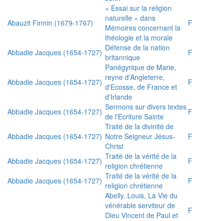
« Essai sur la religion
naturelle » dans
Abauzit Firmin (1679-1767)
F
Mémoires concernant la
théologie et la morale
Défense de la nation
Abbadie Jacques (1654-1727)
F
britannique
Panégyrique de Marie,
reyne d'Angleterre,
Abbadie Jacques (1654-1727)
F
d'Ecosse, de France et
d'Irlande
Sermons sur divers textes
Abbadie Jacques (1654-1727)
F
de l'Ecriture Sainte
Traité de la divinité de
Abbadie Jacques (1654-1727)
Notre Seigneur Jésus-
F
Christ
Traité de la vérité de la
Abbadie Jacques (1654-1727)
F
religion chrétienne
Traité de la vérité de la
Abbadie Jacques (1654-1727)
F
religion chrétienne
Abelly, Louis, La Vie du
vénérable serviteur de
F
Dieu Vincent de Paul et