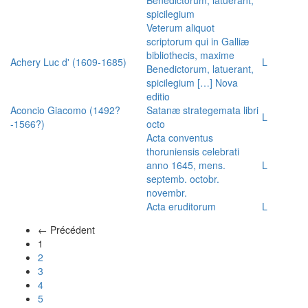
spicilegium
Veterum aliquot
scriptorum qui in Galliæ
bibliothecis, maxime
Achery Luc d' (1609-1685)
L
Benedictorum, latuerant,
spicilegium […] Nova
editio
Aconcio Giacomo (1492?
Satanæ strategemata libri
L
-1566?)
octo
Acta conventus
thoruniensis celebrati
anno 1645, mens.
L
septemb. octobr.
novembr.
Acta eruditorum
L
← Précédent
(actuel)
1
2
3
4
5