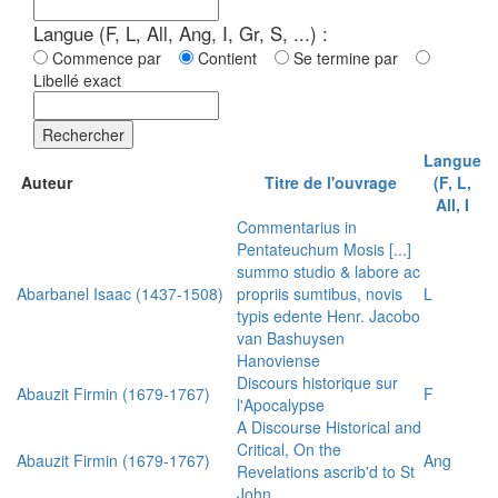
Langue (F, L, All, Ang, I, Gr, S, ...) :
Commence par
Contient
Se termine par
Libellé exact
Rechercher
Langue
Auteur
Titre de l'ouvrage
(F, L,
All, I
Commentarius in
Pentateuchum Mosis [...]
summo studio & labore ac
Abarbanel Isaac (1437-1508)
propriis sumtibus, novis
L
typis edente Henr. Jacobo
van Bashuysen
Hanoviense
Discours historique sur
Abauzit Firmin (1679-1767)
F
l'Apocalypse
A Discourse Historical and
Critical, On the
Abauzit Firmin (1679-1767)
Ang
Revelations ascrib'd to St
John