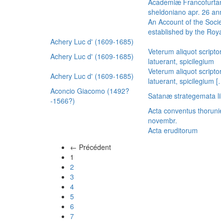
Academiæ Francofurtan
sheldoniano apr. 26 a
An Account of the Socie
established by the Royal
Achery Luc d' (1609-1685)
Veterum aliquot scripto
Achery Luc d' (1609-1685)
latuerant, spicilegium
Veterum aliquot scripto
Achery Luc d' (1609-1685)
latuerant, spicilegium 
Aconcio Giacomo (1492?
Satanæ strategemata li
-1566?)
Acta conventus thoruni
novembr.
Acta eruditorum
← Précédent
(actuel)
1
2
3
4
5
6
7