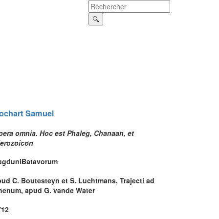
ochart
Samuel
pera omnia. Hoc est Phaleg, Chanaan, et
ierozoicon
ugduniBatavorum
pud C. Boutesteyn et S. Luchtmans, Trajecti ad
henum, apud G. vande Water
712