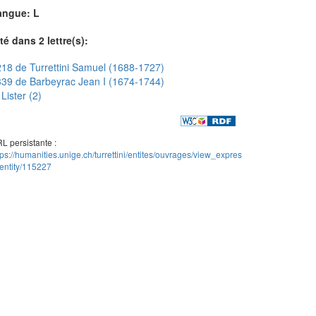
angue: L
té dans 2 lettre(s):
18 de Turrettini Samuel (1688-1727)
39 de Barbeyrac Jean I (1674-1744)
Lister (2)
L persistante :
tps://humanities.unige.ch/turrettini/entites/ouvrages/view_expres
entity/115227