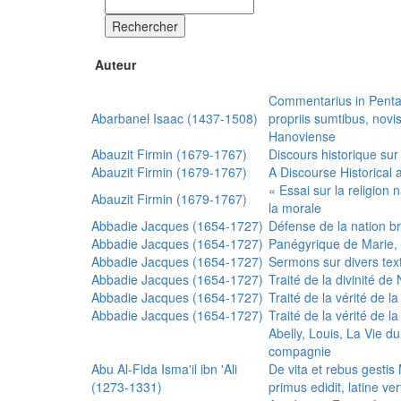
Rechercher
Auteur
Commentarius in Penta
Abarbanel Isaac (1437-1508)
propriis sumtibus, nov
Hanoviense
Abauzit Firmin (1679-1767)
Discours historique sur
Abauzit Firmin (1679-1767)
A Discourse Historical 
« Essai sur la religion
Abauzit Firmin (1679-1767)
la morale
Abbadie Jacques (1654-1727)
Défense de la nation b
Abbadie Jacques (1654-1727)
Panégyrique de Marie, 
Abbadie Jacques (1654-1727)
Sermons sur divers text
Abbadie Jacques (1654-1727)
Traité de la divinité d
Abbadie Jacques (1654-1727)
Traité de la vérité de la
Abbadie Jacques (1654-1727)
Traité de la vérité de la
Abelly, Louis, La Vie d
compagnie
Abu Al-Fida Isma'il ibn 'Ali
De vita et rebus gesti
(1273-1331)
primus edidit, latine ver