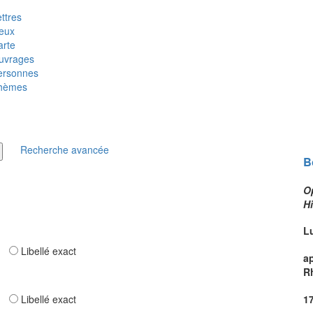
ttres
ieux
arte
uvrages
ersonnes
hèmes
Recherche avancée
B
O
H
L
ar
Libellé exact
a
R
ar
Libellé exact
1