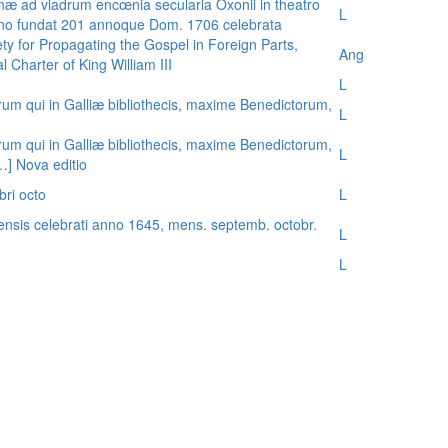
æ ad viadrum encœnia secularia Oxonii in theatro
L
nno fundat 201 annoque Dom. 1706 celebrata
ty for Propagating the Gospel in Foreign Parts,
Ang
 Charter of King William III
L
rum qui in Galliæ bibliothecis, maxime Benedictorum,
L
rum qui in Galliæ bibliothecis, maxime Benedictorum,
L
[…] Nova editio
bri octo
L
ensis celebrati anno 1645, mens. septemb. octobr.
L
L