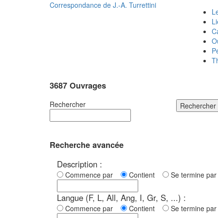
Correspondance de
J.-A. Turrettini
Le
L
C
O
P
T
3687 Ouvrages
Rechercher
Rechercher
Recherche avancée
Description :
Commence par
Contient
Se termine p
Langue (F, L, All, Ang, I, Gr, S, ...) :
Commence par
Contient
Se termine p