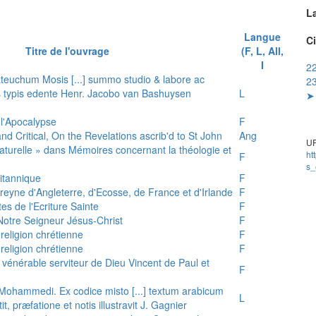
L
Langue
Ci
Titre de l'ouvrage
(F, L, All,
I
22
teuchum Mosis [...] summo studio & labore ac
23
is typis edente Henr. Jacobo van Bashuysen
L
➤ 
 l'Apocalypse
F
and Critical, On the Revelations ascrib'd to St John
Ang
UR
 naturelle » dans Mémoires concernant la théologie et
ht
F
s_
ritannique
F
reyne d'Angleterre, d'Ecosse, de France et d'Irlande
F
es de l'Ecriture Sainte
F
e Notre Seigneur Jésus-Christ
F
 religion chrétienne
F
 religion chrétienne
F
u vénérable serviteur de Dieu Vincent de Paul et
F
s Mohammedi. Ex codice misto [...] textum arabicum
L
tit, præfatione et notis illustravit J. Gagnier