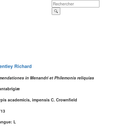
entley
Richard
mendationes in Menandri et Philemonis reliquias
antabrigiæ
ypis academicis, impensis C. Crownfield
713
angue: L