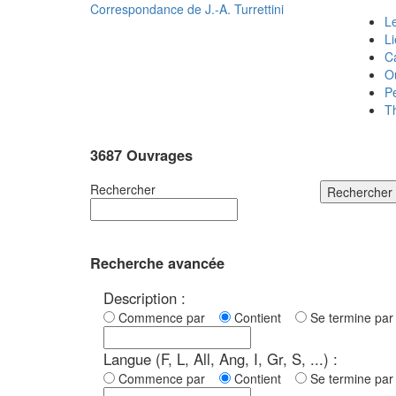
Correspondance de
J.-A. Turrettini
Le
L
C
O
P
T
3687 Ouvrages
Rechercher
Rechercher
Recherche avancée
Description :
Commence par
Contient
Se termine p
Langue (F, L, All, Ang, I, Gr, S, ...) :
Commence par
Contient
Se termine p