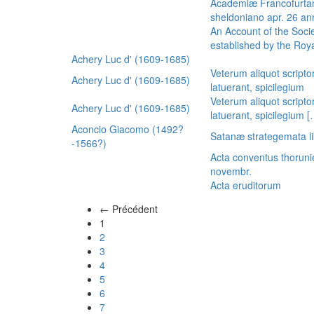
Academiæ Francofurtan
sheldoniano apr. 26 a
An Account of the Socie
established by the Royal
Achery Luc d' (1609-1685)
Veterum aliquot scripto
Achery Luc d' (1609-1685)
latuerant, spicilegium
Veterum aliquot scripto
Achery Luc d' (1609-1685)
latuerant, spicilegium 
Aconcio Giacomo (1492?
Satanæ strategemata li
-1566?)
Acta conventus thoruni
novembr.
Acta eruditorum
← Précédent
(actuel)
1
2
3
4
5
6
7