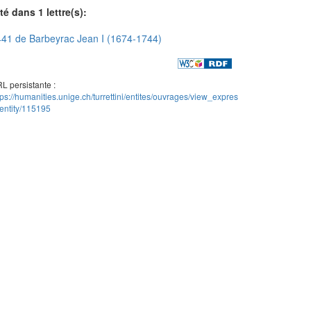
té dans 1 lettre(s):
41 de Barbeyrac Jean I (1674-1744)
L persistante :
tps://humanities.unige.ch/turrettini/entites/ouvrages/view_expres
entity/115195