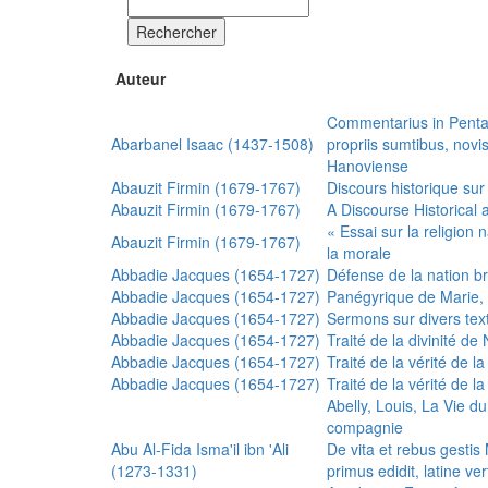
Rechercher
Auteur
Commentarius in Penta
Abarbanel Isaac (1437-1508)
propriis sumtibus, nov
Hanoviense
Abauzit Firmin (1679-1767)
Discours historique sur
Abauzit Firmin (1679-1767)
A Discourse Historical 
« Essai sur la religion
Abauzit Firmin (1679-1767)
la morale
Abbadie Jacques (1654-1727)
Défense de la nation b
Abbadie Jacques (1654-1727)
Panégyrique de Marie, 
Abbadie Jacques (1654-1727)
Sermons sur divers text
Abbadie Jacques (1654-1727)
Traité de la divinité d
Abbadie Jacques (1654-1727)
Traité de la vérité de la
Abbadie Jacques (1654-1727)
Traité de la vérité de la
Abelly, Louis, La Vie d
compagnie
Abu Al-Fida Isma'il ibn 'Ali
De vita et rebus gesti
(1273-1331)
primus edidit, latine ver