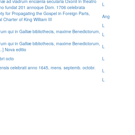
æ ad viadrum encœnia secularia Oxonii in theatro
L
nno fundat 201 annoque Dom. 1706 celebrata
ty for Propagating the Gospel in Foreign Parts,
Ang
 Charter of King William III
L
rum qui in Galliæ bibliothecis, maxime Benedictorum,
L
rum qui in Galliæ bibliothecis, maxime Benedictorum,
L
[…] Nova editio
bri octo
L
ensis celebrati anno 1645, mens. septemb. octobr.
L
L