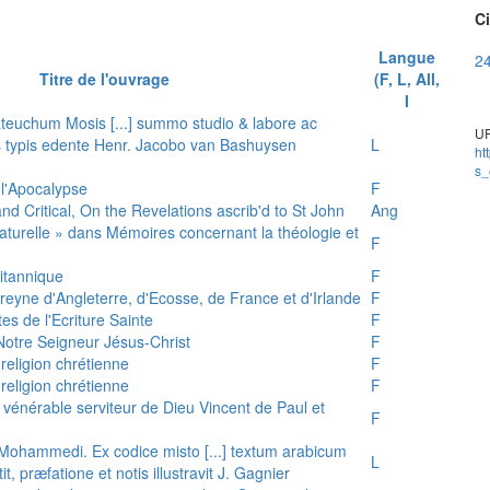
Ci
Langue
24
Titre de l'ouvrage
(F, L, All,
I
teuchum Mosis [...] summo studio & labore ac
UR
is typis edente Henr. Jacobo van Bashuysen
L
ht
s_
 l'Apocalypse
F
and Critical, On the Revelations ascrib'd to St John
Ang
 naturelle » dans Mémoires concernant la théologie et
F
ritannique
F
reyne d'Angleterre, d'Ecosse, de France et d'Irlande
F
es de l'Ecriture Sainte
F
e Notre Seigneur Jésus-Christ
F
 religion chrétienne
F
 religion chrétienne
F
u vénérable serviteur de Dieu Vincent de Paul et
F
s Mohammedi. Ex codice misto [...] textum arabicum
L
tit, præfatione et notis illustravit J. Gagnier