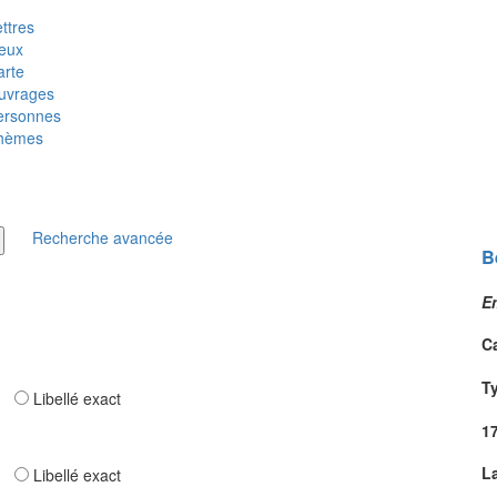
ttres
ieux
arte
uvrages
ersonnes
hèmes
Recherche avancée
B
E
C
T
ar
Libellé exact
1
L
ar
Libellé exact