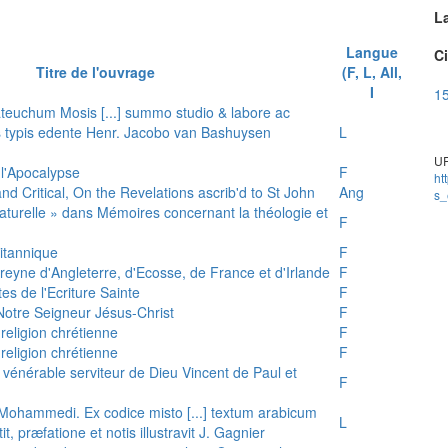
L
Langue
Ci
Titre de l'ouvrage
(F, L, All,
I
15
teuchum Mosis [...] summo studio & labore ac
is typis edente Henr. Jacobo van Bashuysen
L
UR
 l'Apocalypse
F
ht
and Critical, On the Revelations ascrib'd to St John
Ang
s_
 naturelle » dans Mémoires concernant la théologie et
F
ritannique
F
reyne d'Angleterre, d'Ecosse, de France et d'Irlande
F
es de l'Ecriture Sainte
F
e Notre Seigneur Jésus-Christ
F
 religion chrétienne
F
 religion chrétienne
F
u vénérable serviteur de Dieu Vincent de Paul et
F
s Mohammedi. Ex codice misto [...] textum arabicum
L
tit, præfatione et notis illustravit J. Gagnier