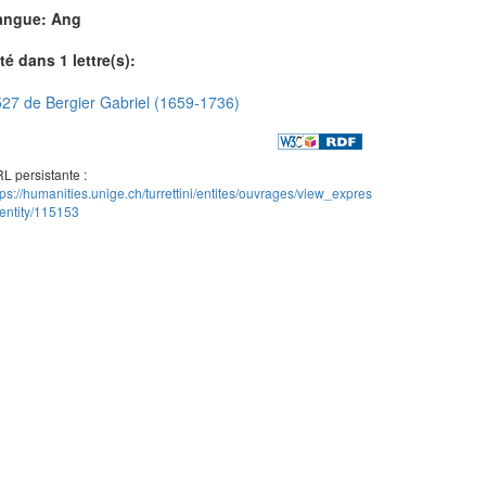
angue: Ang
té dans 1 lettre(s):
27 de Bergier Gabriel (1659-1736)
L persistante :
tps://humanities.unige.ch/turrettini/entites/ouvrages/view_expres
entity/115153