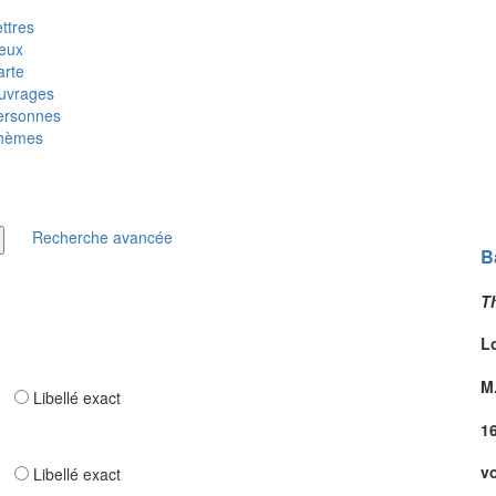
ttres
ieux
arte
uvrages
ersonnes
hèmes
Recherche avancée
B
T
L
M.
ar
Libellé exact
1
vo
ar
Libellé exact