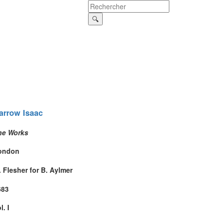
arrow
Isaac
he Works
ondon
 Flesher for B. Aylmer
683
l. I