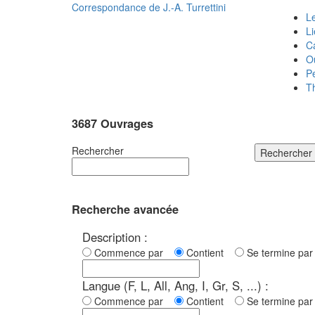
Correspondance de
J.-A. Turrettini
Le
L
C
O
P
T
3687 Ouvrages
Rechercher
Rechercher
Recherche avancée
Description :
Commence par
Contient
Se termine p
Langue (F, L, All, Ang, I, Gr, S, ...) :
Commence par
Contient
Se termine p