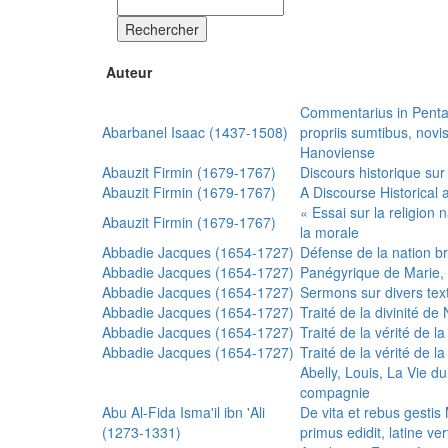
Rechercher
Auteur
Commentarius in Penta
Abarbanel Isaac (1437-1508)
propriis sumtibus, nov
Hanoviense
Abauzit Firmin (1679-1767)
Discours historique sur
Abauzit Firmin (1679-1767)
A Discourse Historical 
« Essai sur la religion
Abauzit Firmin (1679-1767)
la morale
Abbadie Jacques (1654-1727)
Défense de la nation b
Abbadie Jacques (1654-1727)
Panégyrique de Marie, 
Abbadie Jacques (1654-1727)
Sermons sur divers text
Abbadie Jacques (1654-1727)
Traité de la divinité d
Abbadie Jacques (1654-1727)
Traité de la vérité de la
Abbadie Jacques (1654-1727)
Traité de la vérité de la
Abelly, Louis, La Vie d
compagnie
Abu Al-Fida Isma'il ibn 'Ali
De vita et rebus gesti
(1273-1331)
primus edidit, latine ver