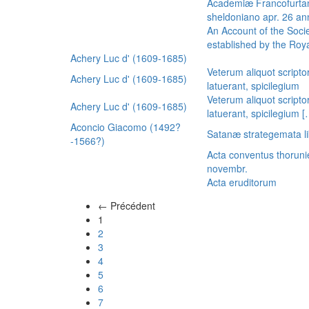
Academiæ Francofurtan
sheldoniano apr. 26 a
An Account of the Socie
established by the Royal
Achery Luc d' (1609-1685)
Veterum aliquot scripto
Achery Luc d' (1609-1685)
latuerant, spicilegium
Veterum aliquot scripto
Achery Luc d' (1609-1685)
latuerant, spicilegium 
Aconcio Giacomo (1492?
Satanæ strategemata li
-1566?)
Acta conventus thoruni
novembr.
Acta eruditorum
← Précédent
(actuel)
1
2
3
4
5
6
7