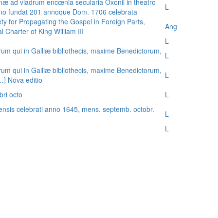
æ ad viadrum encœnia secularia Oxonii in theatro
L
nno fundat 201 annoque Dom. 1706 celebrata
ty for Propagating the Gospel in Foreign Parts,
Ang
 Charter of King William III
L
rum qui in Galliæ bibliothecis, maxime Benedictorum,
L
rum qui in Galliæ bibliothecis, maxime Benedictorum,
L
[…] Nova editio
bri octo
L
ensis celebrati anno 1645, mens. septemb. octobr.
L
L