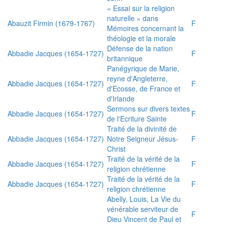
« Essai sur la religion
naturelle » dans
Abauzit Firmin (1679-1767)
F
Mémoires concernant la
théologie et la morale
Défense de la nation
Abbadie Jacques (1654-1727)
F
britannique
Panégyrique de Marie,
reyne d'Angleterre,
Abbadie Jacques (1654-1727)
F
d'Ecosse, de France et
d'Irlande
Sermons sur divers textes
Abbadie Jacques (1654-1727)
F
de l'Ecriture Sainte
Traité de la divinité de
Abbadie Jacques (1654-1727)
Notre Seigneur Jésus-
F
Christ
Traité de la vérité de la
Abbadie Jacques (1654-1727)
F
religion chrétienne
Traité de la vérité de la
Abbadie Jacques (1654-1727)
F
religion chrétienne
Abelly, Louis, La Vie du
vénérable serviteur de
F
Dieu Vincent de Paul et