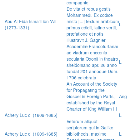
compagnie
De vita et rebus gestis
Mohammedi. Ex codice
Abu Al-Fida Isma'il ibn 'Ali
misto [...] textum arabicum
L
(1273-1331)
primus edidit, latine vertit,
præfatione et notis
illustravit J. Gagnier
Academiæ Francofurtanæ
ad viadrum encœnia
secularia Oxonii in theatro
L
sheldoniano apr. 26 anno
fundat 201 annoque Dom.
1706 celebrata
An Account of the Society
for Propagating the
Gospel in Foreign Parts,
Ang
established by the Royal
Charter of King William III
Achery Luc d' (1609-1685)
L
Veterum aliquot
scriptorum qui in Galliæ
Achery Luc d' (1609-1685)
bibliothecis, maxime
L
Benedictorum, latuerant,