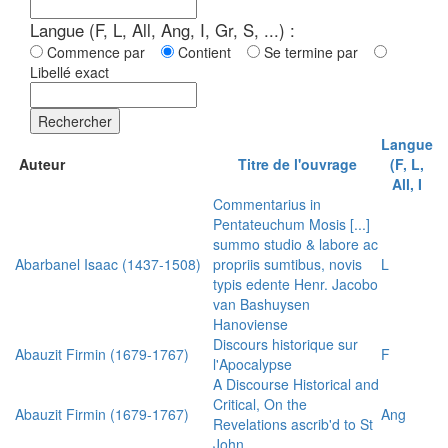
Langue (F, L, All, Ang, I, Gr, S, ...) :
Commence par
Contient
Se termine par
Libellé exact
Rechercher
Langue
Auteur
Titre de l'ouvrage
(F, L,
All, I
Commentarius in
Pentateuchum Mosis [...]
summo studio & labore ac
Abarbanel Isaac (1437-1508)
propriis sumtibus, novis
L
typis edente Henr. Jacobo
van Bashuysen
Hanoviense
Discours historique sur
Abauzit Firmin (1679-1767)
F
l'Apocalypse
A Discourse Historical and
Critical, On the
Abauzit Firmin (1679-1767)
Ang
Revelations ascrib'd to St
John