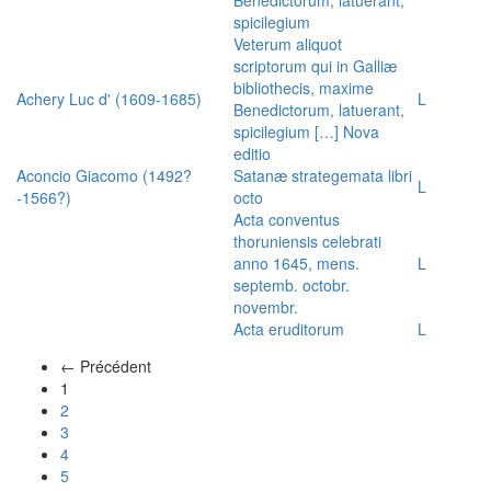
spicilegium
Veterum aliquot
scriptorum qui in Galliæ
bibliothecis, maxime
Achery Luc d' (1609-1685)
L
Benedictorum, latuerant,
spicilegium […] Nova
editio
Aconcio Giacomo (1492?
Satanæ strategemata libri
L
-1566?)
octo
Acta conventus
thoruniensis celebrati
anno 1645, mens.
L
septemb. octobr.
novembr.
Acta eruditorum
L
← Précédent
(actuel)
1
2
3
4
5