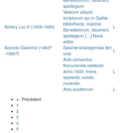
spicilegium
Veterum aliquot
scriptorum qui in Galliæ
bibliothecis, maxime
Achery Luc d' (1609-1685)
L
Benedictorum, latuerant,
spicilegium […] Nova
editio
Aconcio Giacomo (1492?
Satanæ strategemata libri
L
-1566?)
octo
Acta conventus
thoruniensis celebrati
anno 1645, mens.
L
septemb. octobr.
novembr.
Acta eruditorum
L
← Précédent
(actuel)
1
2
3
4
5