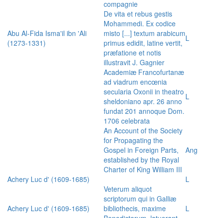
compagnie
De vita et rebus gestis
Mohammedi. Ex codice
Abu Al-Fida Isma'il ibn 'Ali
misto [...] textum arabicum
L
(1273-1331)
primus edidit, latine vertit,
præfatione et notis
illustravit J. Gagnier
Academiæ Francofurtanæ
ad viadrum encœnia
secularia Oxonii in theatro
L
sheldoniano apr. 26 anno
fundat 201 annoque Dom.
1706 celebrata
An Account of the Society
for Propagating the
Gospel in Foreign Parts,
Ang
established by the Royal
Charter of King William III
Achery Luc d' (1609-1685)
L
Veterum aliquot
scriptorum qui in Galliæ
Achery Luc d' (1609-1685)
bibliothecis, maxime
L
Benedictorum, latuerant,