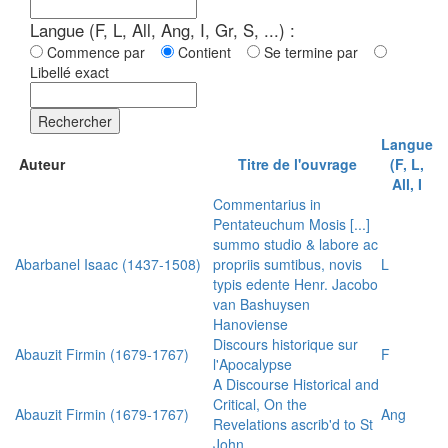
Langue (F, L, All, Ang, I, Gr, S, ...) :
Commence par
Contient
Se termine par
Libellé exact
Rechercher
Langue
Auteur
Titre de l'ouvrage
(F, L,
All, I
Commentarius in
Pentateuchum Mosis [...]
summo studio & labore ac
Abarbanel Isaac (1437-1508)
propriis sumtibus, novis
L
typis edente Henr. Jacobo
van Bashuysen
Hanoviense
Discours historique sur
Abauzit Firmin (1679-1767)
F
l'Apocalypse
A Discourse Historical and
Critical, On the
Abauzit Firmin (1679-1767)
Ang
Revelations ascrib'd to St
John