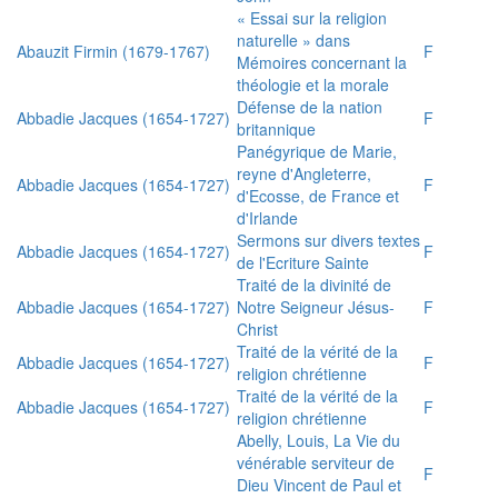
« Essai sur la religion
naturelle » dans
Abauzit Firmin (1679-1767)
F
Mémoires concernant la
théologie et la morale
Défense de la nation
Abbadie Jacques (1654-1727)
F
britannique
Panégyrique de Marie,
reyne d'Angleterre,
Abbadie Jacques (1654-1727)
F
d'Ecosse, de France et
d'Irlande
Sermons sur divers textes
Abbadie Jacques (1654-1727)
F
de l'Ecriture Sainte
Traité de la divinité de
Abbadie Jacques (1654-1727)
Notre Seigneur Jésus-
F
Christ
Traité de la vérité de la
Abbadie Jacques (1654-1727)
F
religion chrétienne
Traité de la vérité de la
Abbadie Jacques (1654-1727)
F
religion chrétienne
Abelly, Louis, La Vie du
vénérable serviteur de
F
Dieu Vincent de Paul et