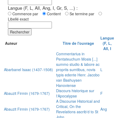
Langue (F, L, All, Ang, I, Gr, S, ...) :
Commence par
Contient
Se termine par
Libellé exact
Rechercher
Langue
Auteur
Titre de l'ouvrage
(F, L,
All, I
Commentarius in
Pentateuchum Mosis [...]
summo studio & labore ac
Abarbanel Isaac (1437-1508)
propriis sumtibus, novis
L
typis edente Henr. Jacobo
van Bashuysen
Hanoviense
Discours historique sur
Abauzit Firmin (1679-1767)
F
l'Apocalypse
A Discourse Historical and
Critical, On the
Abauzit Firmin (1679-1767)
Ang
Revelations ascrib'd to St
John