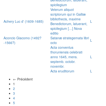
spicilegium
Veterum aliquot
scriptorum qui in Galliæ
bibliothecis, maxime
Achery Luc d' (1609-1685)
L
Benedictorum, latuerant,
spicilegium […] Nova
editio
Aconcio Giacomo (1492?
Satanæ strategemata libri
L
-1566?)
octo
Acta conventus
thoruniensis celebrati
anno 1645, mens.
L
septemb. octobr.
novembr.
Acta eruditorum
L
← Précédent
(actuel)
1
2
3
4
5