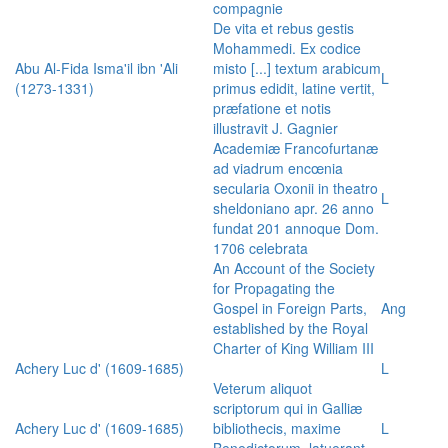
compagnie
De vita et rebus gestis
Mohammedi. Ex codice
Abu Al-Fida Isma'il ibn 'Ali
misto [...] textum arabicum
L
(1273-1331)
primus edidit, latine vertit,
præfatione et notis
illustravit J. Gagnier
Academiæ Francofurtanæ
ad viadrum encœnia
secularia Oxonii in theatro
L
sheldoniano apr. 26 anno
fundat 201 annoque Dom.
1706 celebrata
An Account of the Society
for Propagating the
Gospel in Foreign Parts,
Ang
established by the Royal
Charter of King William III
Achery Luc d' (1609-1685)
L
Veterum aliquot
scriptorum qui in Galliæ
Achery Luc d' (1609-1685)
bibliothecis, maxime
L
Benedictorum, latuerant,