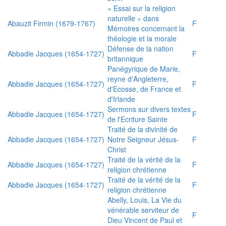
« Essai sur la religion
naturelle » dans
Abauzit Firmin (1679-1767)
F
Mémoires concernant la
théologie et la morale
Défense de la nation
Abbadie Jacques (1654-1727)
F
britannique
Panégyrique de Marie,
reyne d'Angleterre,
Abbadie Jacques (1654-1727)
F
d'Ecosse, de France et
d'Irlande
Sermons sur divers textes
Abbadie Jacques (1654-1727)
F
de l'Ecriture Sainte
Traité de la divinité de
Abbadie Jacques (1654-1727)
Notre Seigneur Jésus-
F
Christ
Traité de la vérité de la
Abbadie Jacques (1654-1727)
F
religion chrétienne
Traité de la vérité de la
Abbadie Jacques (1654-1727)
F
religion chrétienne
Abelly, Louis, La Vie du
vénérable serviteur de
F
Dieu Vincent de Paul et