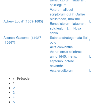
spicilegium
Veterum aliquot
scriptorum qui in Galliæ
bibliothecis, maxime
Achery Luc d' (1609-1685)
L
Benedictorum, latuerant,
spicilegium […] Nova
editio
Aconcio Giacomo (1492?
Satanæ strategemata libri
L
-1566?)
octo
Acta conventus
thoruniensis celebrati
anno 1645, mens.
L
septemb. octobr.
novembr.
Acta eruditorum
L
← Précédent
(actuel)
1
2
3
4
5