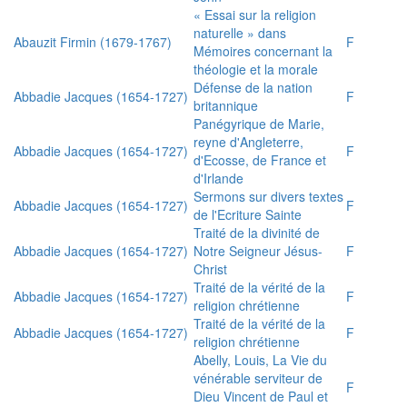
« Essai sur la religion
naturelle » dans
Abauzit Firmin (1679-1767)
F
Mémoires concernant la
théologie et la morale
Défense de la nation
Abbadie Jacques (1654-1727)
F
britannique
Panégyrique de Marie,
reyne d'Angleterre,
Abbadie Jacques (1654-1727)
F
d'Ecosse, de France et
d'Irlande
Sermons sur divers textes
Abbadie Jacques (1654-1727)
F
de l'Ecriture Sainte
Traité de la divinité de
Abbadie Jacques (1654-1727)
Notre Seigneur Jésus-
F
Christ
Traité de la vérité de la
Abbadie Jacques (1654-1727)
F
religion chrétienne
Traité de la vérité de la
Abbadie Jacques (1654-1727)
F
religion chrétienne
Abelly, Louis, La Vie du
vénérable serviteur de
F
Dieu Vincent de Paul et