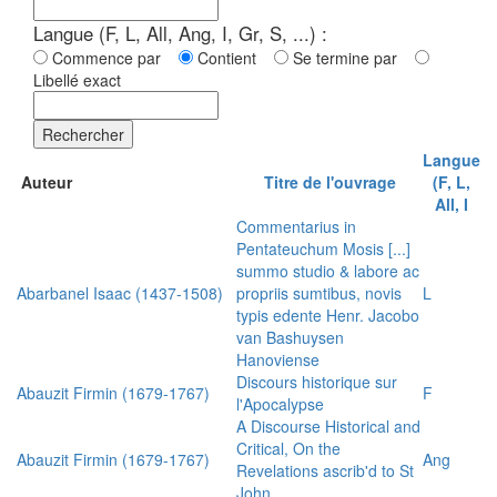
Langue (F, L, All, Ang, I, Gr, S, ...) :
Commence par
Contient
Se termine par
Libellé exact
Rechercher
Langue
Auteur
Titre de l'ouvrage
(F, L,
All, I
Commentarius in
Pentateuchum Mosis [...]
summo studio & labore ac
Abarbanel Isaac (1437-1508)
propriis sumtibus, novis
L
typis edente Henr. Jacobo
van Bashuysen
Hanoviense
Discours historique sur
Abauzit Firmin (1679-1767)
F
l'Apocalypse
A Discourse Historical and
Critical, On the
Abauzit Firmin (1679-1767)
Ang
Revelations ascrib'd to St
John