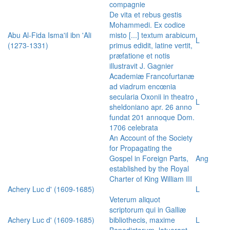
compagnie
De vita et rebus gestis
Mohammedi. Ex codice
Abu Al-Fida Isma'il ibn 'Ali
misto [...] textum arabicum
L
(1273-1331)
primus edidit, latine vertit,
præfatione et notis
illustravit J. Gagnier
Academiæ Francofurtanæ
ad viadrum encœnia
secularia Oxonii in theatro
L
sheldoniano apr. 26 anno
fundat 201 annoque Dom.
1706 celebrata
An Account of the Society
for Propagating the
Gospel in Foreign Parts,
Ang
established by the Royal
Charter of King William III
Achery Luc d' (1609-1685)
L
Veterum aliquot
scriptorum qui in Galliæ
Achery Luc d' (1609-1685)
bibliothecis, maxime
L
Benedictorum, latuerant,